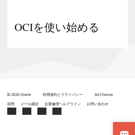
Oracle Modern Data Platformの詳細
含む、すべてのワークロードを自動化します。
世界中のクラウド・リージョン、クラウド間、またはお客様
のデータセンターで利用できる100を超える共通のクラウドサ
Oracle Fusion Cloud Applications
Oracle Cloud Infrastructureの詳細
ービス・セットから、お客様の規制、パフォーマンス、その
他のニーズに合わせてお選びいただけます。
オラクルのSaaSアプリケーションの包括的なスイートは、組
OCIを使い始める
織全体のビジネス機能に一貫したプロセスと単一のデータソ
さらに探索する
ースを提供します。カスタマー・エンゲージメントの向上、
ビジネス・アジリティの向上、変化への迅速な対応を実現し
分散型クラウド
ます。
クラウドの経済性
さらに探索する
データベースのアップグレード
人材管理
Cloud Securityのサービス
エンタープライズ・リソース・プランニング
企業業績管理
© 2026 Oracle
利用規約とプライバシー
Ad Choices
サプライチェーン管理
採用
メール購読
企業倫理ヘルプライン
お問い合わせ
カスタマー・エクスペリエンス
Facebook
X
LinkedIn
YouTube