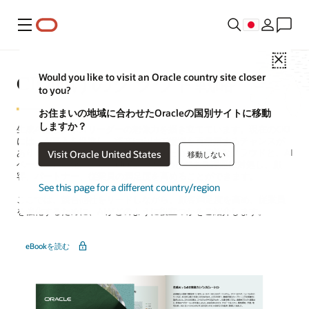
メニュー
Close
CIO向けのクラウド戦略
Would you like to visit an Oracle country site closer
to you?
お住まいの地域に合わせたOracleの国別サイトに移動
しますか？
生成AIはビジネスリーダーの想像力を掻き立てています。現在のCIO
には、AI導入を推進し、将来に向けて組織を再構築するチャンスが
あります。ITの構築、自動化、拡張のための包括的なクラウドと、AI
Visit Oracle United States
移動しない
ベースの自動化により、CIOは、現在のビジネス課題に対処し、顧
客、パートナー、従業員の満足度を高めることができます。
See this page for a different country/region
ここでは、競合他社をリードしながら、顧客満足度を高め、従業員
を強化するために、AIがどのように役立つかをご紹介します。
eBookを読む