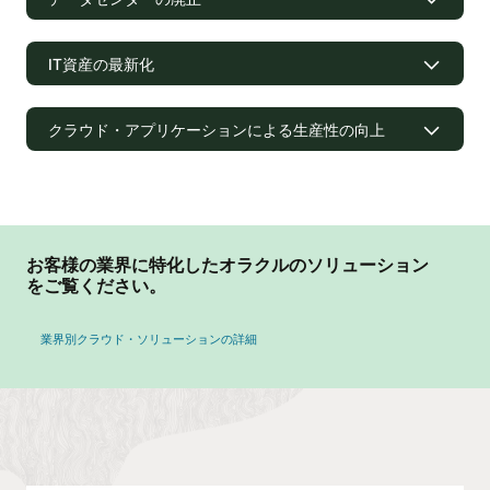
IT資産の最新化
クラウド・アプリケーションによる生産性の向上
お客様の業界に特化したオラクルのソリューション
をご覧ください。
最新のデータ・プラットフォーム
業界別クラウド・ソリューションの詳細
トランザクション、ウェアハウス、分析、AI/MLなど、すべ
ての資産の収集、キュレーション、管理を支援する単一のプ
Oracle Cloud Infrastructure
ラットフォームを使用して、エンドツーエンドのデータ・ラ
イフサイクルを簡素化し、インサイトをより迅速に得られる
コンテナやVMwareからAIまで、ITの移行、最新化、構築、拡
ようにします。
張に必要なすべてのサービスを利用できます。既存および新
分散クラウド戦略
規のアプリケーションとデータ・プラットフォームの両方を