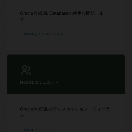
NoSQL Database Cloud Serviceを活用したコンテナ化さ
れたビデオ・アプリケーションの導入
Oracle NoSQL Databaseの使用を開始しま
LiveLabs: OCI、Spring Data、NoSQL を使ってスケーラブ
す。
ルでグローバルなマイクロサービスを構築
LiveLabs: Terraform を使用してOracle NoSQL Database
Cloud Service のテーブルを作成・変更
NoSQLをダウンロードする
LiveLabs: Jakarta Data と NoSQLを活用してOCI上にグロ
ーバルでスケーラブルなマイクロサービスを構築
NoSQLコミュニティ
Oracle NoSQLのディスカッション・フォーラ
ム。
NoSQLフォーラム