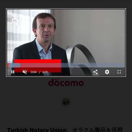
Oracle NoSQL Databaseのお客様の成功事例
世界中のお客様がOracle NoSQL Databaseを使用し、一貫
性のあるパフォーマンスで非構造化データのパワーを大規
模に活用してビジネスを変革しています。
Loaded
:
Progress
:
0%
0%
Unmute
0:05
/
6:01
Pause
Share
品
Fullscreen
質
レ
ベ
ル
Turkish Notary Union、オラクル製品を活用