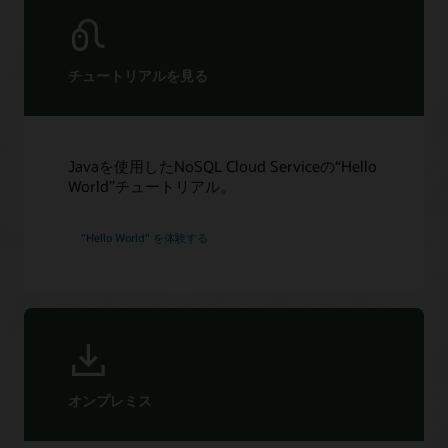
TechTarget：Oracle NoSQL Databaseがクラウドに登場
表の設定（1:55）
最新情報
DBTA：オラクル、NoSQL Database Cloud Serviceを発表
OCI Consoleを使用した迅速かつ容易なアプリケーション開発
（1:35）
始める
オラクルがホストするイベント
チュートリアルを見る
NoSQL Database Cloud ServiceとKubernetesでクラウドネイ
よくある質問
サポート
ティブ・アプリケーションをデプロイする（3:38）
eBook：Oracle NoSQL Database Cloud Service（PDF）
My Oracle Supportへのログイン
NoSQL Database Cloud Serviceと機能でクラウドネイティ
追加情報
容量見積もり（ZIP）
ブ・アプリケーションをデプロイする（3:18）
サポートポリシーとサポートプラクティス
ビデオ：Oracle NoSQL Database Cloudの概要（2:24）
Javaを使用したNoSQL Cloud Serviceの“Hello
Oracle NoSQL Cloud Service on OCI-荷物追跡デモ（1:52）
NTTドコモがOracle NoSQL Databaseを使って革新
サービス品質保証
World”チュートリアル。
（4:04）
技術概要：Oracle NoSQL Database Cloud
Oracle Cloudサービスの説明
Service（PDF）
価格と請求に関するお問い合わせ
カスタマー・フォーラム：NoSQL Database Cloud Service
技術概要：Oracle NoSQL Database Cloud Capacity
"Hello World" を体験する
NoSQL Database Cloud Serviceの30日間無料トライアル
詳細
Planning（PDF）
カスタマー・フォーラム：NoSQL Databaseオンプレミス
すべてのドキュメントを見る
Oracle UniversityのOracle NoSQL Database関連コース
LiveLabs: Oracle NoSQL Database Cloud Serviceでテーブ
ルを使い始める
サービス
LiveLabs: Oracle NoSQL Database Cloud Serviceを使った
高度なカスタマー・サービス
サーバーレスアプリのご紹介-初級編
コンサルティング
LiveLabs: オラクルのNoSQLがビデオ・オンデマンド・ア
オンプレミス
プリケーションを強化
パートナーを見つける
リファレンス・アーキテクチャ: GraphQLとOracle
クラウド移行サービスの利用