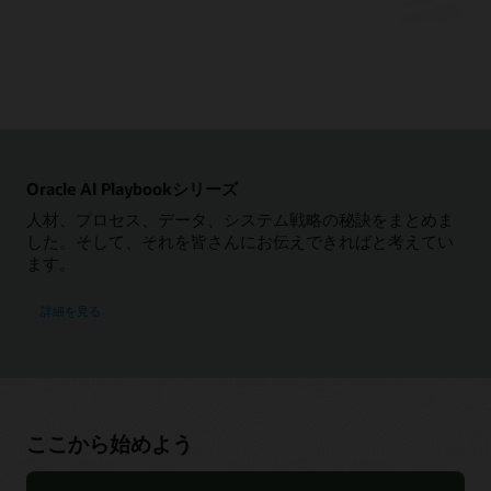
NoSQL Databaseオンプレミス
ここから始めよう
ドキュメント
Javaを使用してNoSQL Database Cloud Serviceを使い始める
ツールとSDK
よくある質問: NoSQL Database
Pythonを使用してNoSQL Database Cloud Serviceを使い始め
よくある質問：Oracle Database Enterprise Edition（PDF）
Oracle NoSQL Eclipseプラグイン（ZIP）
る
データシート：Oracle NoSQL Database EE（PDF）
OracleのNoSQL IntelliJプラグイン
Node.JSを使用してNoSQL Database Cloud Serviceを使い始め
技術概要：Oracle NoSQL Database（PDF）
る
Oracle NoSQL Visual Studio Code Extension
Oracle AI Playbookシリーズ
GOを使用してNoSQL Database Cloud Serviceを使い始める
オラクルのNoSQL Java SDK
人材、プロセス、データ、システム戦略の秘訣をまとめま
Springを使用してNoSQL Database Cloud Serviceを使い始め
した。そして、それを皆さんにお伝えできればと考えてい
オラクルのNoSQL Python SDK
る
ます。
技術概要：Oracle Cloud InfrastructureにOracle NoSQL
Oracle NoSQL Node.js SDK
.NETを使用してNoSQL Database Cloud Serviceを使い始める
Databaseをインストールする（PDF）
オラクルのNoSQL Go SDK
詳細を見る
はじめに - Jakarta NoSQLを使用したOracle NoSQL Database
技術概要：Oracle NoSQL Database—親子の結合と集約
Oracle NoSQL SDK for Spring Data
へのアクセス
技術概要：Oracle NoSQL Database時系列データ（PDF）
Oracle NoSQL .NET SDK
Rustを使用してNoSQL Database Cloud Serviceを使い始める
技術概要：Apache SparkとOracle NoSQL Databaseの統合
Oracle NoSQL Rust SDK
動画
（PDF）
ニュースと展望
Oracle NoSQL Database Cloud Service: 最も柔軟なNoSQLデー
ここから始めよう
タベース（33:30）
Oracle NoSQL Databaseブログ
NoSQL Database Cloud Service
NoSQL Database Cloud Serviceでのグローバル・アクティブ