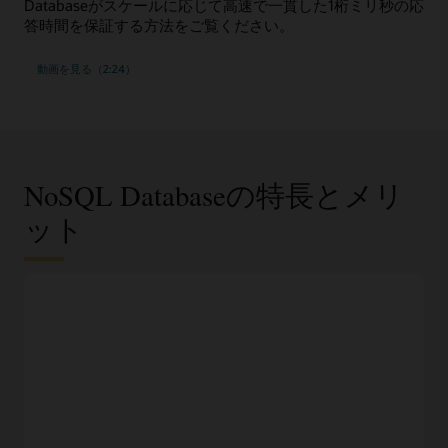
Databaseがスケールに応じて高速で一貫した1桁ミリ秒の応
答時間を保証する方法をご覧ください。
動画を見る（2:24）
NoSQL Databaseの特長とメリ
ット
JSONドキュメント、固定スキーマ、またはキー/値デー
タ・モデル
データ要件に基づいて最も適切なデータ・モデルを選択し、
わかりやすいAPIを使用してアクセスします。
オンプレミスのNoSQL Databaseと100％の互換性
ベンダーのロックインを恐れることなく、同じアプリケーシ
ョンとデータストアをOracle Cloud、別のクラウド、または
オンプレミスで実行します。