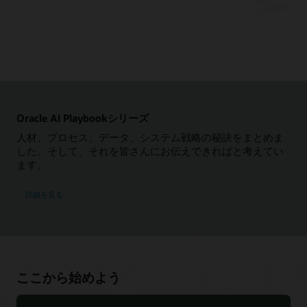
NoSQL Databaseオンプレミス
ここから始めよう
ドキュメント
Javaを使用してNoSQL Database Cloud Serviceを使い始める
ツールとSDK
よくある質問: NoSQL Database
Pythonを使用してNoSQL Database Cloud Serviceを使い始め
よくある質問：Oracle Database Enterprise Edition（PDF）
Oracle NoSQL Eclipseプラグイン（ZIP）
る
データシート：Oracle NoSQL Database EE（PDF）
OracleのNoSQL IntelliJプラグイン
Node.JSを使用してNoSQL Database Cloud Serviceを使い始め
技術概要：Oracle NoSQL Database（PDF）
る
Oracle NoSQL Visual Studio Code Extension
Oracle AI Playbookシリーズ
GOを使用してNoSQL Database Cloud Serviceを使い始める
オラクルのNoSQL Java SDK
人材、プロセス、データ、システム戦略の秘訣をまとめま
Springを使用してNoSQL Database Cloud Serviceを使い始め
した。そして、それを皆さんにお伝えできればと考えてい
オラクルのNoSQL Python SDK
る
ます。
技術概要：Oracle Cloud InfrastructureにOracle NoSQL
Oracle NoSQL Node.js SDK
.NETを使用してNoSQL Database Cloud Serviceを使い始める
Databaseをインストールする（PDF）
オラクルのNoSQL Go SDK
詳細を見る
はじめに - Jakarta NoSQLを使用したOracle NoSQL Database
技術概要：Oracle NoSQL Database—親子の結合と集約
Oracle NoSQL SDK for Spring Data
へのアクセス
技術概要：Oracle NoSQL Database時系列データ（PDF）
Oracle NoSQL .NET SDK
Rustを使用してNoSQL Database Cloud Serviceを使い始める
技術概要：Apache SparkとOracle NoSQL Databaseの統合
Oracle NoSQL Rust SDK
動画
（PDF）
ニュースと展望
Oracle NoSQL Database Cloud Service: 最も柔軟なNoSQLデー
ここから始めよう
タベース（33:30）
Oracle NoSQL Databaseブログ
NoSQL Database Cloud Service
NoSQL Database Cloud Serviceでのグローバル・アクティブ