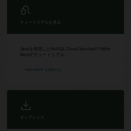
TechTarget：Oracle NoSQL Databaseがクラウドに登場
表の設定（1:55）
最新情報
DBTA：オラクル、NoSQL Database Cloud Serviceを発表
OCI Consoleを使用した迅速かつ容易なアプリケーション開発
（1:35）
始める
オラクルがホストするイベント
チュートリアルを見る
NoSQL Database Cloud ServiceとKubernetesでクラウドネイ
よくある質問
サポート
ティブ・アプリケーションをデプロイする（3:38）
eBook：Oracle NoSQL Database Cloud Service（PDF）
My Oracle Supportへのログイン
NoSQL Database Cloud Serviceと機能でクラウドネイティ
追加情報
容量見積もり（ZIP）
ブ・アプリケーションをデプロイする（3:18）
サポートポリシーとサポートプラクティス
ビデオ：Oracle NoSQL Database Cloudの概要（2:24）
Javaを使用したNoSQL Cloud Serviceの“Hello
Oracle NoSQL Cloud Service on OCI-荷物追跡デモ（1:52）
NTTドコモがOracle NoSQL Databaseを使って革新
サービス品質保証
World”チュートリアル。
（4:04）
技術概要：Oracle NoSQL Database Cloud
Oracle Cloudサービスの説明
Service（PDF）
価格と請求に関するお問い合わせ
カスタマー・フォーラム：NoSQL Database Cloud Service
技術概要：Oracle NoSQL Database Cloud Capacity
"Hello World" を体験する
NoSQL Database Cloud Serviceの30日間無料トライアル
詳細
Planning（PDF）
カスタマー・フォーラム：NoSQL Databaseオンプレミス
すべてのドキュメントを見る
Oracle UniversityのOracle NoSQL Database関連コース
LiveLabs: Oracle NoSQL Database Cloud Serviceでテーブ
ルを使い始める
サービス
LiveLabs: Oracle NoSQL Database Cloud Serviceを使った
高度なカスタマー・サービス
サーバーレスアプリのご紹介-初級編
コンサルティング
LiveLabs: オラクルのNoSQLがビデオ・オンデマンド・ア
オンプレミス
プリケーションを強化
パートナーを見つける
リファレンス・アーキテクチャ: GraphQLとOracle
クラウド移行サービスの利用