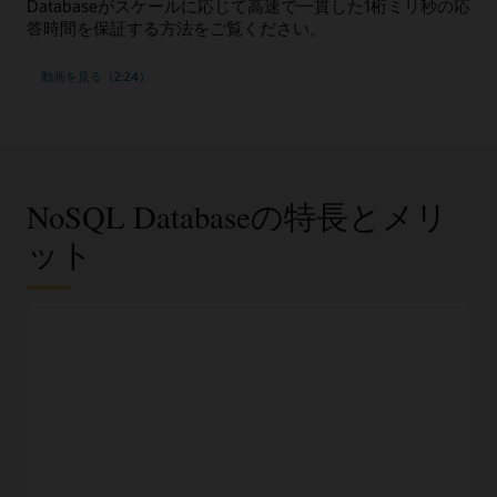
Databaseがスケールに応じて高速で一貫した1桁ミリ秒の応
答時間を保証する方法をご覧ください。
動画を見る（2:24）
NoSQL Databaseの特長とメリ
ット
JSONドキュメント、固定スキーマ、またはキー/値デー
タ・モデル
データ要件に基づいて最も適切なデータ・モデルを選択し、
わかりやすいAPIを使用してアクセスします。
オンプレミスのNoSQL Databaseと100％の互換性
ベンダーのロックインを恐れることなく、同じアプリケーシ
ョンとデータストアをOracle Cloud、別のクラウド、または
オンプレミスで実行します。