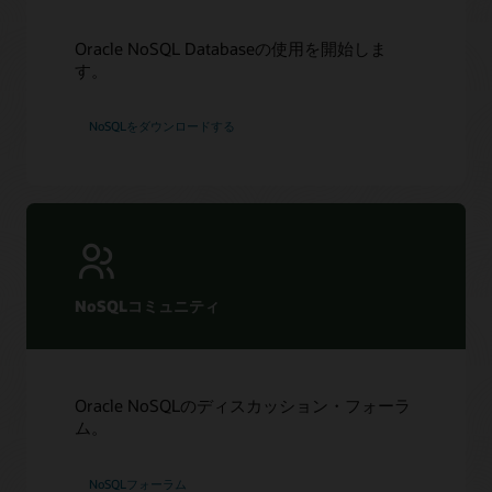
NoSQL Database Cloud Serviceを活用したコンテナ化さ
れたビデオ・アプリケーションの導入
Oracle NoSQL Databaseの使用を開始しま
LiveLabs: OCI、Spring Data、NoSQL を使ってスケーラブ
す。
ルでグローバルなマイクロサービスを構築
LiveLabs: Terraform を使用してOracle NoSQL Database
Cloud Service のテーブルを作成・変更
NoSQLをダウンロードする
LiveLabs: Jakarta Data と NoSQLを活用してOCI上にグロ
ーバルでスケーラブルなマイクロサービスを構築
NoSQLコミュニティ
Oracle NoSQLのディスカッション・フォーラ
ム。
NoSQLフォーラム