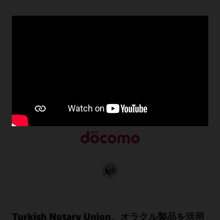
Oracle NoSQL Databaseのお客様の成功事例
世界中のお客様がOracle NoSQL Databaseを使用し、一貫
性のあるパフォーマンスで非構造化データのパワーを大規
模に活用してビジネスを変革しています。
Turkish Notary Union、オラクル製品を活用