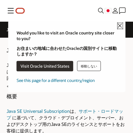
メニュー
Close
Java SEの概要- 一般的なFAQ
Would you like to visit an Oracle country site closer
to you?
お住まいの地域に合わせたOracleの国別サイトに移動
Java SEの一般的なFAQ
しますか？
Java Platform, Standard Editionに関する一般的なFAQ集で
Visit Oracle United States
移動しない
は、このテクノロジに関する最も一般的な質問への簡単な
回答を提供します。また、このWebサイトから入手可能な
See this page for a different country/region
より詳細な情報へのリンクもあります。
概要
Java SE Universal Subscription
は、
サポート・ロードマッ
プ
に基づいて、クラウド・デプロイメント、サーバー、お
よびデスクトップ用のJava SEのライセンスとサポートをお
客様に提供します。