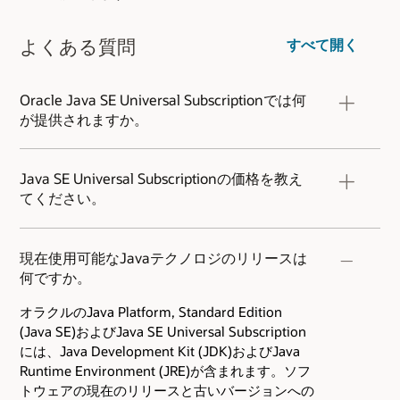
よくある質問
すべて開く
Oracle Java SE Universal Subscriptionでは何
が提供されますか。
Oracle Java SE Universal Subscription
について
は、こちらをご確認ください。
Java SE Universal Subscriptionの価格を教え
てください。
Java SE Universal Subscriptionは、Employeeベ
ースのメトリックで販売されています。価格は
現在使用可能なJavaテクノロジのリリースは
1Employeeあたり月額15ドルからとなっていま
何ですか。
す。公開された階層の価格で最も安いものは月額
5.25ドルで、Employee数が5万を超える場合はさ
オラクルのJava Platform, Standard Edition
らに低価格になります。詳細は、オラクルの担当
(Java SE)およびJava SE Universal Subscription
者にお問い合わせください。
また、Java SE
には、Java Development Kit (JDK)およびJava
Universal SubscriptionのFAQ
もご確認くださ
Runtime Environment (JRE)が含まれます。ソフ
い。
トウェアの現在のリリースと古いバージョンへの