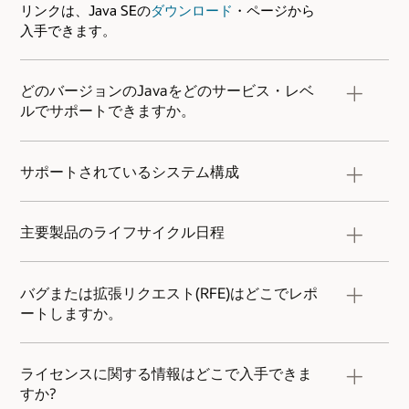
リンクは、Java SEの
ダウンロード
・ページから
入手できます。
どのバージョンのJavaをどのサービス・レベ
ルでサポートできますか。
詳細は、
Java SEサポート・ロードマップ
をご確
認ください。
サポートされているシステム構成
Oracle Java SE Universal Subscriptionの各リリ
ースは、対応するJava SEリリースと同じシステ
主要製品のライフサイクル日程
ム構成をサポートしています。サポートされるシ
ステム構成は、顧客の要件に基づいて追加される
詳しくは、
Oracle Supportポリシー
をご確認くだ
場合があります。オペレーティングシステムのバ
さい。詳しくは、
Oracle Java SEサポート・ロー
バグまたは拡張リクエスト(RFE)はどこでレポ
ージョン、ハードウェアプラットフォーム、デス
ドマップ
をご確認ください。
ートしますか。
クトップマネージャー、ブラウザなど、サポート
されている最新のシステム構成については、次を
アップデートまたはリビジョンによってリグレッ
ご確認ください。
ションが発生した場合、お客様は問題をすぐにオ
ライセンスに関する情報はどこで入手できま
ラクルに報告することをお薦めします。問題の解
すか?
決に向けてすぐに作業を開始します。Oracle