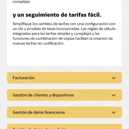
complejas
y un seguimiento de tarifas fácil.
Simplifique los cambios de tarifas con una configuración con
un clic y pruebas de tasas incorporadas. Las reglas de cálculo
integradas para las tarifas simples y complejas y las
funciones de combinación de copias facilitan la creación de
nuevas tarifas sin codificación.
Facturación
Gestión de clientes y dispositivos
Facturación rápida y flexible
Despliegue, configure e inicie la facturación
Gestión de datos financieros
rápidamente con una biblioteca de funciones de
Capture todos los datos maestros
facturación y tarifas preconfiguradas para escenarios
necesarios para admitir la
de facturación comunes y emergentes.
facturación