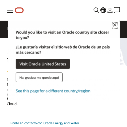
Menú
Close
Descripción general
Soluciones
Would you like to visit an Oracle country site closer
to you?
¿Le gustaría visitar el sitio web de Oracle de un país
Billing Cloud Service de Oracle
más cercano?
Utilities
Visit Oracle United States
No, gracias; me quedo aquí
Responda de forma rápida y económica a las necesidades de
facturación de servicios públicos especiales con una interrupción
mínima del negocio o del departamento de TI. Obtenga una gestión
See this page for a different country/region
integral de tarifas, cálculos de uso y cargos y preparación de
facturas en una solución fácil de gestionar y segura en Oracle
Cloud.
Ponte en contacto con Oracle Energy and Water