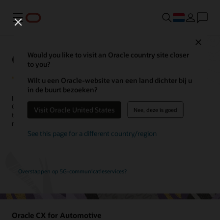
Menu
Close
Oracle CX for Industry
Would you like to visit an Oracle country site closer
to you?
Wilt u een Oracle-website van een land dichter bij u
in de buurt bezoeken?
In alle bedrijfstakken hebben klanten hoge verwachtingen. Oracle
CX-brancheoplossingen ontketenen de kracht van innovatieve
Visit Oracle United States
Nee, deze is goed
technologieën en verbonden applicaties, zodat u op interessante
manieren met uw klanten kunt communiceren.
See this page for a different country/region
Bekijk de branchespecifieke productrondleidingen over CX
Overstappen op 5G-communicatieservices?
Oracle CX for Automotive