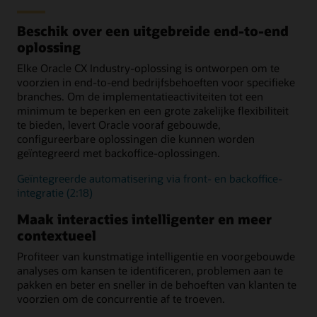
mogelijkheden
Oplossingen
Oplossingen voor de zorg
Douane- en
gedragsintelligentieoplossingen
Campagnebeheeroplossingen
Oplossingen voor de
en menselijke diensten
immigratieverwerking
voor de detailhandel
Geef dealers meer
voor de detailhandel
AI en gedragsinzichten
Buitendienstoplossingen
auto-industrie
Beschik over een uitgebreide end-to-end
mogelijkheden (pdf)
Benadering, screening en
Gebruikersinterface en
voor nutsbedrijven
voor nutsbedrijven
oplossing
selfservice
begeleide navigatie
Klantinformatiesysteem
Gespecialiseerde
24x7 interactie via
Elke Oracle CX Industry-oplossing is ontworpen om te
voor nutsbedrijven
overheidsdiensten
meerdere kanalen
voorzien in end-to-end bedrijfsbehoeften voor specifieke
branches. Om de implementatieactiviteiten tot een
Intake en geschiktheid
Ontwikkeling van de
gemeenschap
minimum te beperken en een grote zakelijke flexibiliteit
Digitale
te bieden, levert Oracle vooraf gebouwde,
burgerbetrokkenheid
Jeugdzorg
en alimentatie
configureerbare oplossingen die kunnen worden
geïntegreerd met backoffice-oplossingen.
Geïntegreerde automatisering via front- en backoffice-
integratie (2:18)
Maak interacties intelligenter en meer
contextueel
Profiteer van kunstmatige intelligentie en voorgebouwde
analyses om kansen te identificeren, problemen aan te
pakken en beter en sneller in de behoeften van klanten te
voorzien om de concurrentie af te troeven.