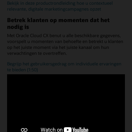
Bekijk in deze productrondleiding hoe u contextueel
relevante, digitale marketingcampagnes opzet
Betrek klanten op momenten dat het
nodig is
Met Oracle Cloud CX benut u alle beschikbare gegevens,
voorspelt u momenten van behoefte en betrekt u klanten
op het juiste moment via het juiste kanaal om hun
verwachtingen te overtreffen.
Begrijp het gebruikersgedrag om individuele ervaringen
te bieden (1:50)
Verken Oracle-brancheoplossingen
Stimuleer digitale transformatie met technologieën die
zijn afgestemd op de behoeften van uw branche. Verbind
front- en backoffice met een compleet platform om de
ontwikkeling te versnellen en te concurreren in de
verticale klantervaring.
Bied een digitale klantenservice om in klantbehoeften te
voorzien (2:10)