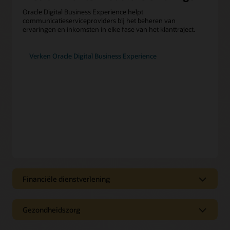
Oracle Digital Business Experience helpt
communicatieserviceproviders bij het beheren van
ervaringen en inkomsten in elke fase van het klanttraject.
Verken Oracle Digital Business Experience
Financiële dienstverlening
Financiële services op het moment
dat u deze nodig hebt
Gezondheidszorg
Oracle CX for Financial Services helpt u te voorzien in
Realiseer naadloze coördinatie van