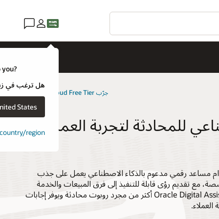
o you?
هل ترغب في زيارة موقع ويب لـ e
جرّب Oracle Cloud Free Tier
nited States
اعي للمحادثة لتجربة العملاء
t country/region
دام مساعد رقمي مدعوم بالذكاء الاصطناعي يعمل على جذب
، مع تقديم رؤى قابلة للتنفيذ إلى فرق المبيعات والخدمة
والتسويق لديك. يعد Oracle Digital Assistant أكثر من مجرد روبوت محادثة ويوفر إجابات
العملاء.