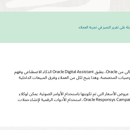
شئة على تقرير التميز في تجربة العملاء
تعمل تجربة العملاء للمحادثة على تحسين علاقات العملاء من خلال تخصيص المشاركات على نطاق واسع. استنادًا إلى البنية الأساسية للسحابة من الجيل التالي من Oracle، يطبق Oracle Digital Assistant الذكاء الاصطناعي وفهم
امية والتوصيات المخصصة. وهذا يتيح لكل من العملاء وفرق المبيعات الداخلية
تطبيقات متعددة. يمكن لفرق المبيعات أتمتة إنشاء عروض الأسعار التي تم تكوينها باستخدام الأوامر الصوتية. يمكن لوكلاء
خدمة العملاء الاستعلام عن مستودع المعرفة لتقديم ميزات الخدمة الذاتية للعملاء على قنوات المحادثة. يمكن لفرق التسويق، إلى جانب Oracle Responsys Campaign Management، استخدام الأدوات الرقمية لإنشاء حملات