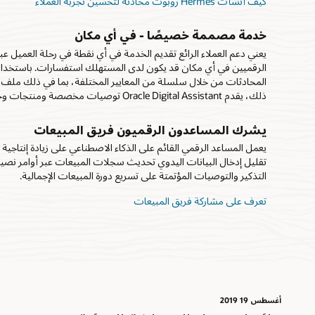
كيف أنشأت Hermes روبوت محادثة لتحسين تجربة العملاء
خدمة مصممة خصيصًا - في أي مكان
يعني دعم العملاء الرائع تقديم الخدمة في أي نقطة في رحلة العميل ع
الرقميين في أي مكان قد يكون لدى المستهلك استفسارات. باستخدام 
المحادثات من خلال سلسلة من المعايير المختلفة، بما في ذلك ملف ال
ذلك، يقدم Oracle Digital Assistant توصيات مخصصة ومنتجات وخدمات مجانية استنادًا إلى التفاعلات السابقة.
يشرك المساعدون الرقميون فريق المبيعات
يعمل المساعد الرقمي القائم على الذكاء الاصطناعي على زيادة إنتاجي
تقليل إدخال البيانات اليدوي تحديث سجلات المبيعات عبر أوامر نصي
التذكير والتوصيات المؤتمتة على تسريع دورة المبيعات الإجمالية.
تعرف على مشاركة فريق المبيعات
أغسطس 19؜ 2019