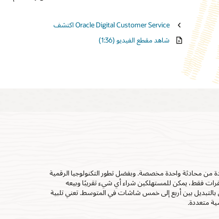
انطلق في جولة
المحمولة وأدوات التع
اكتشف حل Oracle Field Service
اكتشف Oracle Digital Customer Service
استكشف Oracle Sales
مشاهدة الفيديو (1:31)
شاهد مقطع الفيديو (1:36)
انطلق في جولة
لتفاعل مع أنظمة متعددة من محادثة واحدة مخصصة. وبفضل تطور التكنولوجيا الرقمية
 نقرات فقط، يمكن للمستهلكين شراء أي شيء تقريبًا وبيعه
ين بالتبديل بين أربع إلى خمس شاشات في المتوسط. تعني تلبية
ية متعددة.