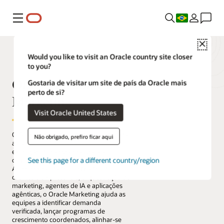
Menu
Close
Would you like to visit an Oracle country site closer
to you?
Oracle Fusion Cloud
Gostaria de visitar um site de país da Oracle mais
perto de si?
Marketing
Visit Oracle United States
O Oracle Fusion Cloud Marketing ajuda
Não obrigado, prefiro ficar aqui
as organizações a passarem da
execução de campanhas para a
See this page for a different country/region
orquestração agêntica do crescimento.
Ao combinar dados unificados de
clientes e empresariais, orquestração de
marketing, agentes de IA e aplicações
agênticas, o Oracle Marketing ajuda as
equipes a identificar demanda
verificada, lançar programas de
crescimento coordenados, alinhar-se