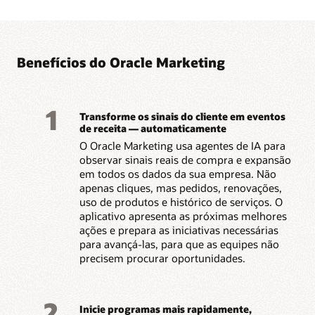
em comportamento para
Applications para uma
alcançar os clientes no
execução de marketing
momento certo.
consistente e orientada
Otimize o conteúdo, as
por dados.
ofertas e os tempos de
Benefícios do Oracle Marketing
1
Transforme os sinais do cliente em eventos
de receita — automaticamente
O Oracle Marketing usa agentes de IA para
observar sinais reais de compra e expansão
em todos os dados da sua empresa. Não
apenas cliques, mas pedidos, renovações,
uso de produtos e histórico de serviços. O
aplicativo apresenta as próximas melhores
ações e prepara as iniciativas necessárias
para avançá-las, para que as equipes não
precisem procurar oportunidades.
2
Inicie programas mais rapidamente,