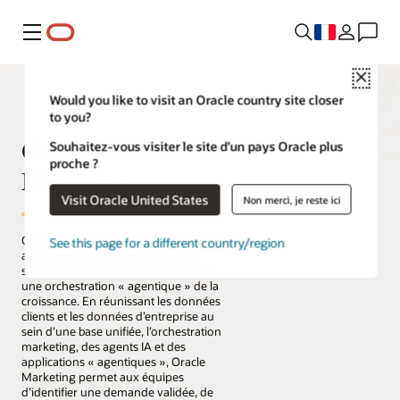
Menu
Close
Would you like to visit an Oracle country site closer
to you?
Oracle Fusion Cloud
Souhaitez-vous visiter le site d’un pays Oracle plus
proche ?
Marketing
Visit Oracle United States
Non merci, je reste ici
Oracle Fusion Cloud Marketing permet
See this page for a different country/region
aux organisations d’évoluer d’une
simple exécution de campagnes vers
une orchestration « agentique » de la
croissance. En réunissant les données
clients et les données d’entreprise au
sein d’une base unifiée, l’orchestration
marketing, des agents IA et des
applications « agentiques », Oracle
Marketing permet aux équipes
d’identifier une demande validée, de