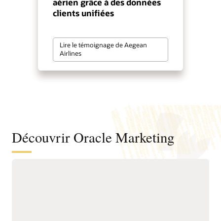
aérien grâce à des données
clients unifiées
Lire le témoignage de Aegean
Airlines
Découvrir Oracle Marketing
Une base unifiée de données et
d’informations clients pour mieux
comprendre les audiences et favoriser
un marketing proactif
Unifiez les données
renouvellement, les