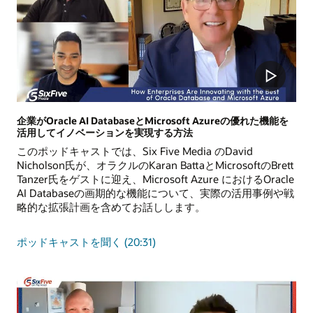
よ
ウ
る
ド
お
へ
客
の
様
高
の
速
イ
移
ノ
行
ベ
企業がOracle AI DatabaseとMicrosoft Azureの優れた機能を
活用してイノベーションを実現する方法
ー
シ
このポッドキャストでは、Six Five Media のDavid
ョ
Nicholson氏が、オラクルのKaran BattaとMicrosoftのBrett
ン
Tanzer氏をゲストに迎え、Microsoft Azure におけるOracle
の
AI Databaseの画期的な機能について、実際の活用事例や戦
加
略的な拡張計画を含めてお話しします。
速
企
ポッドキャストを聞く
(20:31)
業
が
Oracle
AI
Database