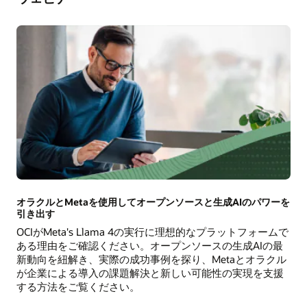
AI
Database
と
Google
Cloud
を
最
大
限
に
活
用
す
る
方
オラクルとMetaを使用してオープンソースと生成AIのパワーを
法
引き出す
OCIがMeta's Llama 4の実行に理想的なプラットフォームで
ある理由をご確認ください。オープンソースの生成AIの最
新動向を紐解き、実際の成功事例を探り、Metaとオラクル
が企業による導入の課題解決と新しい可能性の実現を支援
する方法をご覧ください。