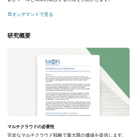
ョ
ニ
マ
ン
オンデマンドで見る
ル
グ
チ
ク
研究概要
ラ
ウ
ド
の
Q
＆
A
セ
ッ
シ
ョ
ン:
Azure
お
よ
マルチクラウドの必要性
び
完全なマルチクラウド戦略で最大限の価値を提供します。
Google