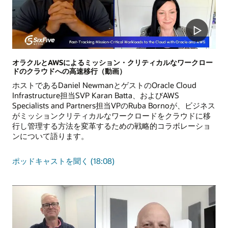
オラクルとAWSによるミッション・クリティカルなワークロー
ドのクラウドへの高速移行（動画）
ホストであるDaniel NewmanとゲストのOracle Cloud
Infrastructure担当SVP Karan Batta、およびAWS
Specialists and Partners担当VPのRuba Bornoが、ビジネス
がミッションクリティカルなワークロードをクラウドに移
行し管理する方法を変革するための戦略的コラボレーショ
ンについて語ります。
オ
ポッドキャストを聞く
(18:08)
ラ
ク
ル
と
AWS
に