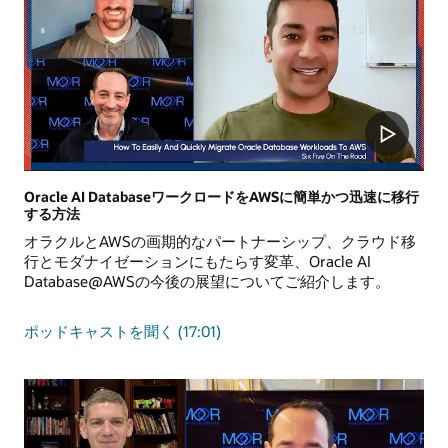
と
Microsoft
Azure
の
優
れ
た
機
能
を
Oracle AI DatabaseワークロードをAWSに簡単かつ迅速に移行
する方法
活
用
オラクルとAWSの画期的なパートナーシップ、クラウド移
し
行とモダナイゼーションにもたらす変革、Oracle AI
て
Database@AWSの今後の展望についてご紹介します。
イ
ノ
Oracle
ポッドキャストを聞く
(17:01)
ベ
AI
ー
Database
シ
ワ
ョ
ー
ン
ク
を