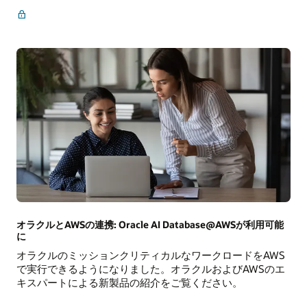
に
マ
関
ル
す
チ
る
ク
ウ
ラ
ェ
ウ
ビ
ド
ナ
を
ー
解
き
明
か
す：
オ
ラ
ク
オラクルとAWSの連携: Oracle AI Database@AWSが利用可能
ル
に
の
オラクルのミッションクリティカルなワークロードをAWS
Hyperscaler
で実行できるようになりました。オラクルおよびAWSのエ
パ
キスパートによる新製品の紹介をご覧ください。
ー
ト