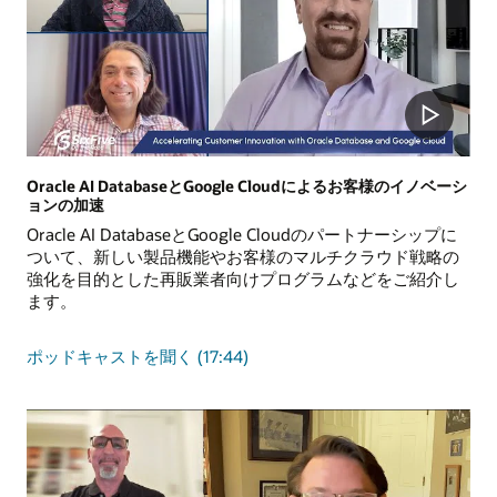
よ
る
ミ
ッ
シ
ョ
ン
ク
リ
Oracle AI DatabaseとGoogle Cloudによるお客様のイノベーシ
ョンの加速
テ
ィ
Oracle AI DatabaseとGoogle Cloudのパートナーシップに
カ
ついて、新しい製品機能やお客様のマルチクラウド戦略の
ル
強化を目的とした再販業者向けプログラムなどをご紹介し
な
ます。
ワ
ー
Oracle
ポッドキャストを聞く
(17:44)
ク
AI
ロ
Database
ー
と
ド
Google
の
Cloud
ク
に
ラ