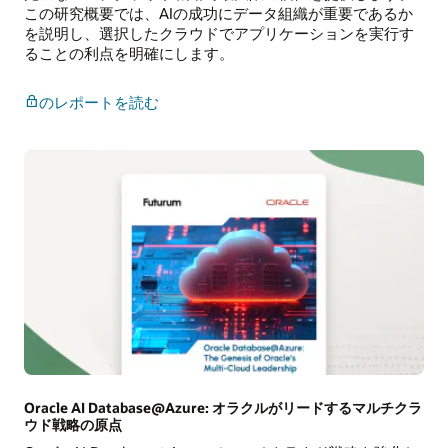
この研究概要では、AIの成功にデータ組織が重要であるか
Cloud
を説明し、選択したクラウドでアプリケーションを実行す
で
ることの利点を明確にします。
の
Autonomous
AI
マ
のレポートを読む
Database
ル
の
チ
使
ク
用
ラ
ウ
ド
の
必
要
性
Oracle AI Database@Azure: オラクルがリードするマルチクラ
ウド戦略の原点