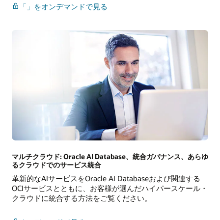
オ
ナ
「
」をオンデマンドで見る
ラ
ー
ク
シ
ル
ッ
と
プ
AWS
の
の
実
連
世
携:
界
Oracle
で
AI
の
Database@AWS
メ
が
リ
利
ッ
用
ト
可
に
マルチクラウド: Oracle AI Database、統合ガバナンス、あらゆ
能
関
るクラウドでのサービス統合
に
す
革新的なAIサービスをOracle AI Databaseおよび関連する
る
OCIサービスとともに、お客様が選んだハイパースケール・
ウ
クラウドに統合する方法をご覧ください。
ェ
ビ