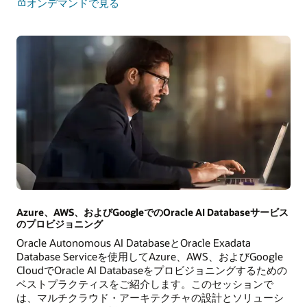
マ
オンデマンドで見る
ナ
ル
ー
チ
を
ク
オ
ラ
ン
ウ
デ
ド:
マ
Oracle
ン
AI
ド
Database、
で
統
聞
合
く
ガ
バ
ナ
ン
Azure、AWS、およびGoogleでのOracle AI Databaseサービス
ス、
のプロビジョニング
あ
Oracle Autonomous AI DatabaseとOracle Exadata
ら
Database Serviceを使用してAzure、AWS、およびGoogle
ゆ
CloudでOracle AI Databaseをプロビジョニングするための
る
ベストプラクティスをご紹介します。このセッションで
ク
は、マルチクラウド・アーキテクチャの設計とソリューシ
ラ