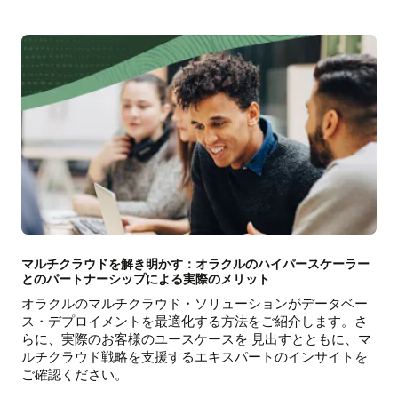
ウ
の
ン
パ
タ
ワ
イ
ー
ム
を
な
引
し
き
の
出
Oracle
す
Database
の
マ
ル
チ
ク
マルチクラウドを解き明かす：オラクルのハイパースケーラー
ラ
とのパートナーシップによる実際のメリット
ウ
オラクルのマルチクラウド・ソリューションがデータベー
ド
ス・デプロイメントを最適化する方法をご紹介します。さ
へ
らに、実際のお客様のユースケースを 見出すとともに、マ
の
ルチクラウド戦略を支援するエキスパートのインサイトを
移
ご確認ください。
行