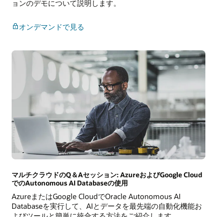
ョンのデモについて説明します。
ウ
ド
Azure、
で
オンデマンドで見る
AWS、
の
お
サ
よ
ー
び
ビ
Google
ス
で
統
の
合
Oracle
AI
Database
サ
ー
ビ
ス
の
マルチクラウドのQ＆Aセッション: AzureおよびGoogle Cloud
プ
でのAutonomous AI Databaseの使用
ロ
AzureまたはGoogle CloudでOracle Autonomous AI
ビ
Databaseを実行して、AIとデータを最先端の自動化機能お
ジ
よびツールと簡単に統合する方法をご紹介します。