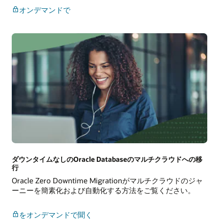
オ
オンデマンドで
ラ
ク
ル
と
Meta
を
使
用
し
て
オ
ー
プ
ン
ソ
ダウンタイムなしのOracle Databaseのマルチクラウドへの移
ー
行
ス
Oracle Zero Downtime Migrationがマルチクラウドのジャ
と
ーニーを簡素化および自動化する方法をご覧ください。
生
成
ダ
AI
をオンデマンドで聞く