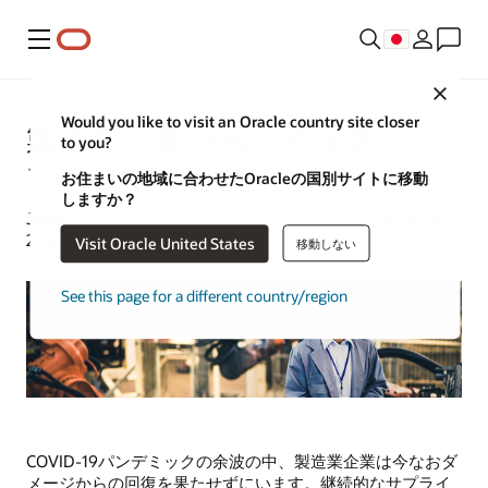
メニュー
Close
Would you like to visit an Oracle country site closer
製造業企業が抱える課題トッ
to you?
プ10とその解決策
お住まいの地域に合わせたOracleの国別サイトに移動
しますか？
Joseph Tsidulko |コンテンツ・ストラテジスト| 2023年8月
21日
Visit Oracle United States
移動しない
See this page for a different country/region
COVID-19パンデミックの余波の中、製造業企業は今なおダ
メージからの回復を果たせずにいます。継続的なサプライ