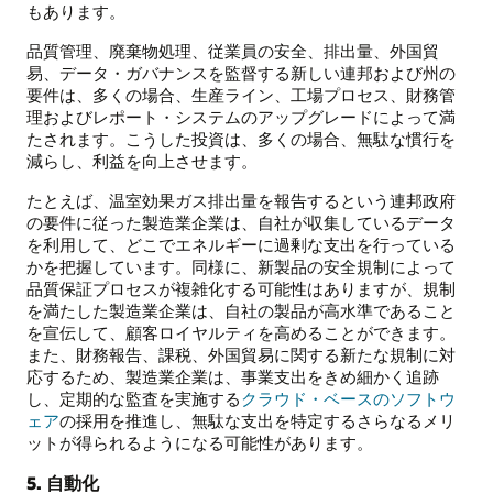
もあります。
品質管理、廃棄物処理、従業員の安全、排出量、外国貿
易、データ・ガバナンスを監督する新しい連邦および州の
要件は、多くの場合、生産ライン、工場プロセス、財務管
理およびレポート・システムのアップグレードによって満
たされます。こうした投資は、多くの場合、無駄な慣行を
減らし、利益を向上させます。
たとえば、温室効果ガス排出量を報告するという連邦政府
の要件に従った製造業企業は、自社が収集しているデータ
を利用して、どこでエネルギーに過剰な支出を行っている
かを把握しています。同様に、新製品の安全規制によって
品質保証プロセスが複雑化する可能性はありますが、規制
を満たした製造業企業は、自社の製品が高水準であること
を宣伝して、顧客ロイヤルティを高めることができます。
また、財務報告、課税、外国貿易に関する新たな規制に対
応するため、製造業企業は、事業支出をきめ細かく追跡
し、定期的な監査を実施する
クラウド・ベースのソフトウ
ェア
の採用を推進し、無駄な支出を特定するさらなるメリ
ットが得られるようになる可能性があります。
5. 自動化