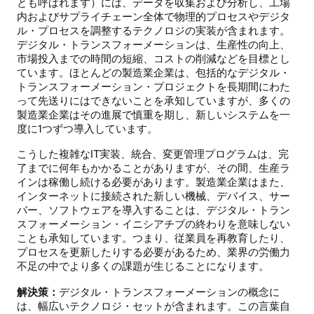
とも呼ばれます）には、データを収集および分析し、工場
内およびサプライチェーン全体で物理的プロセスやデジタ
ル・プロセスを調整するテクノロジの実装が含まれます。
デジタル・トランスフォーメーションは、生産性の向上、
市場投入までの時間の短縮、コストの削減などを目標とし
ています。ほとんどの製造業企業は、包括的なデジタル・
トランスフォーメーション・プロジェクトを長期間にわた
って先送りにはできないことを承知していますが、多くの
製造業企業はその進展で慎重を期し、新しいシステムを一
度に1つずつ導入しています。
こうした複雑なIT実装、統合、変更管理プログラムは、完
了までに何年もかかることがありますが、その間、生産ラ
インは稼働し続ける必要があります。製造業企業はまた、
インターネットに接続された新しい機械、デバイス、サー
バー、ソフトウェアを導入することは、デジタル・トラン
スフォーメーション・イニシアチブの終わりを意味しない
ことも承知しています。つまり、従業員を再教育したり、
プロセスを更新したりする必要があるため、業界の労働力
不足の中でより多くの課題が生じることになります。
解決策：
デジタル・トランスフォーメーションの概念に
は、幅広いテクノロジ・セットが含まれます。この言葉自