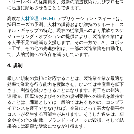
トリーレベルの従業員を、最新の製造技術およびプロセス
に迅速に順応させることもできます。
高度な
人材管理（HCM）
アプリケーション・スイートは、
採用ニーズの予測、人材の獲得および維持のサポート、ス
キル・ギャップの特定、現在の従業員へのより柔軟なスケ
ジューリング・オプションの提供により、製造業企業によ
る人手不足の軽減も支援します。その一方で、AI、ロボッ
ト工学、その他の先進技術は、一部の製造業務を自動化し
て、人的労働への依存を減らしています。
4. 規制
厳しい規制の負担に対応することは、製造業企業が最適な
効率で業務を行う能力を疲弊させ、ひいては生産量を低下
させ、利益を減少させることになります。何千もの州法、
連邦法、国際法およびその他の規制要件への準拠を維持す
ることは、課題としては一般的ではあるものの、コンプラ
イアンスを遵守できなければ、企業にとって甚大な損害や
コストが発生する可能性があります。そうした過失は、罰
金やその他の制裁、ブランド・イメージの毀損、そして結
果的には高額な訴訟につながり得ます。