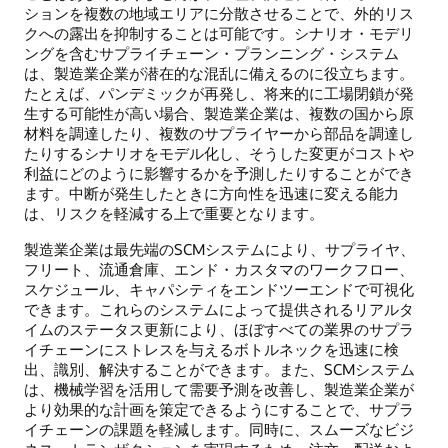
ションを複数の地域エリアに分散させることで、外的リス
クへの露出を抑制することは可能です。シナリオ・モデリ
ングを含むサプライチェーン・プランニング・システム
は、製造業企業が潜在的な混乱に備えるのに役立ちます。
たとえば、パンデミックが再発し、将来的に工場閉鎖が発
生する可能性が高い場合、製造業企業は、複数の国から原
材料を調達したり、複数のサプライヤーから部品を調達し
たりするシナリオをモデル化し、そうした変更がコストや
利益にどのように影響するかを予測したりすることができ
ます。中断が発生したときに方向性を迅速に変える能力
は、リスクを軽減する上で重要となります。
製造業企業は最先端のSCMシステムにより、サプライヤ、
フリート、流通倉庫、エンド・カスタマのワークフロー、
スケジュール、キャパシティをエンドツーエンドで可視化
できます。これらのシステムによって提供されるリアルタ
イムのステータス更新により、ほぼすべての業界のサプラ
イチェーンにストレスを与えるボトルネックを迅速に検
出、識別、解決することができます。また、SCMシステム
は、機械学習を活用して需要予測を改善し、製造業企業が
より効果的な計画を策定できるようにすることで、サプラ
イチェーンの課題を軽減します。同時に、スムーズなビジ