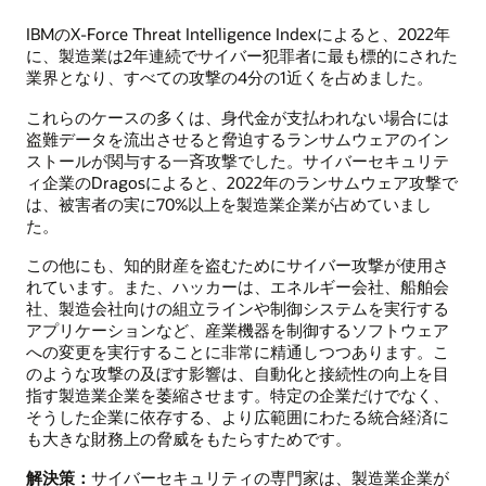
IBMのX-Force Threat Intelligence Indexによると、2022年
に、製造業は2年連続でサイバー犯罪者に最も標的にされた
業界となり、すべての攻撃の4分の1近くを占めました。
これらのケースの多くは、身代金が支払われない場合には
盗難データを流出させると脅迫するランサムウェアのイン
ストールが関与する一斉攻撃でした。サイバーセキュリテ
ィ企業のDragosによると、2022年のランサムウェア攻撃で
は、被害者の実に70%以上を製造業企業が占めていまし
た。
この他にも、知的財産を盗むためにサイバー攻撃が使用さ
れています。また、ハッカーは、エネルギー会社、船舶会
社、製造会社向けの組立ラインや制御システムを実行する
アプリケーションなど、産業機器を制御するソフトウェア
への変更を実行することに非常に精通しつつあります。こ
のような攻撃の及ぼす影響は、自動化と接続性の向上を目
指す製造業企業を萎縮させます。特定の企業だけでなく、
そうした企業に依存する、より広範囲にわたる統合経済に
も大きな財務上の脅威をもたらすためです。
解決策：
サイバーセキュリティの専門家は、製造業企業が