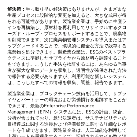
解決策：
手っ取り早い解決策はありませんが、さまざまな
生産プロセスに段階的な変更を加えると、大きな成果が得
られる可能性があります。製造業企業は、手始めに生産ラ
インを再構築し、原材料を再利用してリサイクルするクロ
ーズド・ループ・プロセスをサポートすることで、廃棄物
を削減できます。次に廃棄物管理システムを導入またはア
ップグレードすることで、環境的に健全な方法で残存する
廃棄物を処分できます。製造業企業は、ESGのベストプラ
クティスに準拠したサプライヤから原材料を調達すること
もできます。こうした手法を検証するには、あらゆる当事
者が膨大な量のデータを収集し、透明性が確保された方法
で報告する必要がありますが、利用可能な新しいシステム
は、こうしたすべての情報を収集、調整、報告できます。
製造業企業は、ブロックチェーン技術を活用して、サプラ
イヤとパートナーの環境および労働慣行を追跡することが
できます。最新のEnterprise Performance
Management（EPM）システムには、ESGの計画、統合、
分析が含まれており、意思決定者は、サステナビリティの
目標達成に関する進捗および停滞状況に関する詳細なレポ
ートを作成できます。製造業企業は、人工知能を利用して
出荷ルートを最適化することで、記録されるマイル数と消