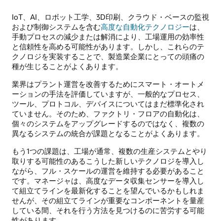
IoT、AI、ロボット工学、3D印刷、クラウド・ベースの監視
および制御システムを含む
高度な自動化テクノロジー
は、
手動プロセスの減少または解消により、工場運用の効率性
と信頼性を高める可能性があります。しかし、これらのテ
クノロジを実装することで、製造業企業にとっての頭痛の
種が生じることがよくあります。
業界はプラント運営を改善するためにスマート・オートメ
ーションの手法を評価していますが、一般的なプロセス、
ツール、プロトコル、デバイスについてはまだ標準化され
ていません。そのため、ファクトリ・フロアの自動化は、
個々のシステムをアップグレードするのではなく、複数の
異なるシステムの統合が課題となることがよくあります。
もう1つの課題は、工場が通常、複数の生産システムとやり
取りする可能性のあるこうした新しいテクノロジを導入し
ながら、フル・スケールの運営を維持する必要があること
です。マネージャは、高度なデータ収集センサーを導入し
て組立てラインを最新化することを望んでいるかもしれま
せんが、その組立てラインが重要なコンポーネントを量産
している間、それを行う方法を見つけるのに苦労する可能
性があります。