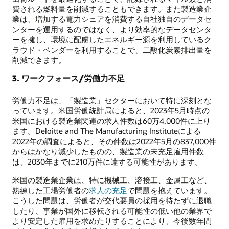
費される燃料量を削減することもできます。また製造業企
業は、増加する電力シェアを消費する自社独自のデータセ
ンターを運用するのではなく、より効率的なデータセンタ
ーを擁し、環境に配慮したエネルギー源を利用しているク
ラウド・ベンダーを利用することで、二酸化炭素排出量を
削減できます。
3. ワークフォース/労働力不足
労働力不足は、「製造業」セクターにおいて特に深刻とな
っています。米国労働統計局によると、2023年5月時点の
米国における製造業関連の求人件数は60万4,000件に上り
ます。Deloitte and The Manufacturing Instituteによる
2022年の調査によると、その件数は2022年5月の837,000件
からはかなり減少したものの、製造業の未充足雇用件数
は、2030年までに210万件に達する可能性があります。
米国の製造業企業は、特に機械工、溶接工、金属工など、
熟練した工場労働者の
求人の充足
で問題を抱えています。
こうした問題は、労働者が交代要員の採用を待たずに退職
したり、事業が国外に移転される可能性の低い他の業界で
より安定した雇用を求めたりすることにより、今後数年間