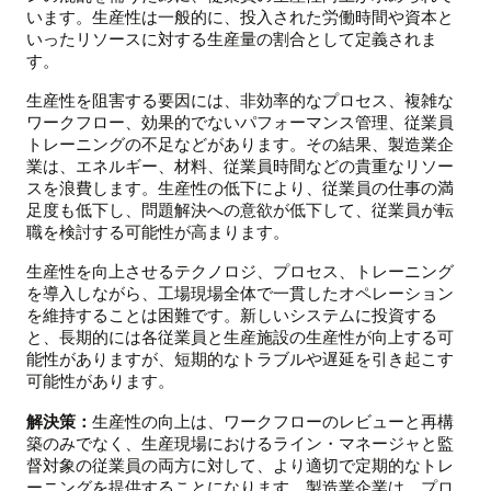
います。生産性は一般的に、投入された労働時間や資本と
いったリソースに対する生産量の割合として定義されま
す。
生産性を阻害する要因には、非効率的なプロセス、複雑な
ワークフロー、効果的でないパフォーマンス管理、従業員
トレーニングの不足などがあります。その結果、製造業企
業は、エネルギー、材料、従業員時間などの貴重なリソー
スを浪費します。生産性の低下により、従業員の仕事の満
足度も低下し、問題解決への意欲が低下して、従業員が転
職を検討する可能性が高まります。
生産性を向上させるテクノロジ、プロセス、トレーニング
を導入しながら、工場現場全体で一貫したオペレーション
を維持することは困難です。新しいシステムに投資する
と、長期的には各従業員と生産施設の生産性が向上する可
能性がありますが、短期的なトラブルや遅延を引き起こす
可能性があります。
解決策：
生産性の向上は、ワークフローのレビューと再構
築のみでなく、生産現場におけるライン・マネージャと監
督対象の従業員の両方に対して、より適切で定期的なトレ
ーニングを提供することになります。製造業企業は、プロ