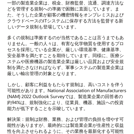
一部の製造業企業は、税金、財務監督、流通、調達方法な
どを管理する規制への準拠で困難に直面しています。ま
た、そうした企業が顧客の機密情報をオンプレミスおよび
クラウドベースのITシステムに保存する方法を監督する新
しいデータ規制も登場しています。
多くの規制は準拠するのが当然であることは言うまでもあ
りません。一般の人々は、有害な化学物質を使用するプロ
セスを採用している企業が、厳しい環境基準、健康基準、
安全基準を満たすことを期待しています。同様に、医療シ
ステムや医療機器の製造業企業は厳しい品質および安全規
制を満たさなければならず、軍事システムの製造業企業は
厳しい輸出管理の対象となります。
しかし、顧客に利益をもたらす規制は、高いコストを伴う
可能性があります。National Association of Manufacturers
(NAM) 2022 Outlook Surveyでは、製造業企業の回答者の
約94%は、規制強化により、従業員、機器、施設への投資
能力が低下することを示唆しています。
解決策：規制は財務、業務、および管理の負担を増やす可
能性がありますが、最終的には製造業企業が生産性と収益
性を向上させられるように、その業務を最新化する可能性