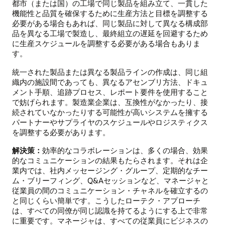
都市（または国）の工場で同じ製品を組み立て、一貫した
機能性と品質を確保するために生産方法と目標を調整する
必要がある場合もあれば、同じ製品に対して異なる構成部
品を異なる工場で製造し、最終組立の遅延を回避するため
に生産スケジュールを調整する必要がある場合もありま
す。
統一された製品または異なる製品ラインの作成は、同じ組
織内の施設間であっても、異なるアセンブリ方法、ドキュ
メント手順、追跡プロセス、レポート要件を使用すること
で妨げられます。製造業企業は、互換性がなかったり、接
続されていなかったりする可能性が高いシステムを擁する
パートナーやサプライヤのスケジュールやロジスティクス
を調整する必要があります。
解決策：
効率的なコラボレーションは、多くの場合、効果
的なコミュニケーションの結果もたらされます。それは企
業内では、社内メッセージング・グループ、定期的なチー
ム・ブリーフィング、Q&Aセッションなど、マネージャと
従業員の間のコミュニケーション・チャネルを確立するの
と同じくらい簡単です。こうしたローテク・アプローチ
は、すべての同僚が同じ認識を持てるようにする上で非常
に重要です。マネージャは、すべての従業員にビジネスの