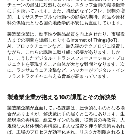
チェーンの混乱に対処しながら、スタッフ全員の職場復帰
に手を焼いています。また、持続的なインフレ、規制の増
加、よりサステナブルな行動への顧客の期待、商品や原材
料の供給元となる国の地政学的不安にも直面しています。
製造業企業は、効率性や製品品質を向上させたり、市場投
入までの期間を短縮したりするInternet of Things(IoT)、
AI、ブロックチェーンなど、最先端のテクノロジに投資し
ながら、これらの課題に取り組む必要があります。しか
し、こうしたデジタル・トランスフォーメーション・プロ
ジェクトを実現すること自体が大きな難問となります。次
に、ランサムウェア攻撃など、ハッカーがデジタル・イン
フラストラクチャに与える脅威が高まっています。
製造業企業が抱える10の課題とその解決策
製造業企業が直面している課題は、圧倒的なものとなる場
合がありますが、解決策は手の届くところにあります。生
産現場の再構築、組立ラインの改装、従業員の再教育、大
規模な人材体制の再構築に多大な投資を伴う解決策もあれ
ば、工場のプロセスが効率化され、リスクが制限されるよ