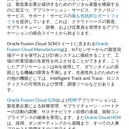
は、製造業企業が成功するためのデジタル基盤を構築する
のに役立つ、アプリケーション・サービス、テクノロジ・
サービス、サポート・サービスの
最も包括的なポートフォ
リオ
を提供しています。これは、クラウドベースの製造、
サプライチェーン、財務、および従業員を管理するアプリ
ケーションの統合スイートから始まります。
Oracle Fusion Cloud SCMスイートに含まれる
Oracle
Fusion Cloud Manufacturing
は、IoTセンサーからの製造現
場データを保守および計画システムに接続することで、工
場の作業現場の生産性を向上させることができます。こう
したアプリケーションはAIを使用して、ダウンタイムの原
因となる機械の障害を予測します。生産性向上のためのそ
の他の機能としては、Intelligent Track and Trace、ロジス
ティクスの可視性および管理、調達ツールなどがありま
す。
Oracle Fusion Cloud SCM
および
ERP
アプリケーションは、
製造業企業による財務管理、サプライチェーン・パートナ
ーの活動の調整、サステナビリティ目標の達成、規制コン
プライアンスの確保を実現します。また
Oracle Cloud HCM
は、採用、オンボーディングから退職まで、すべての人事
プロセスを管理するのに役立ちます。