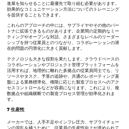
進展を知らせることに最優先で取り組む必要があります。
効果的なコミュニケーション方法についてのトレーニング
を提供することもできます。
これらのアプローチの中には、サプライヤやその他のパー
トナに拡張できるものがあります。企業間の定期的なミー
ティングやオープンな対話、さまざまなレベルのリーダー
シップを持つ従業員とのつながり、コラボレーションの潜
在的問題の円滑化に大きく貢献します。
テクノロジも大きな役割を果たします。クラウドベースの
コラボレーションやプロジェクト管理プラットフォームを
活用すれば、地理的に離れた多拠点の従業員同士でも、リ
ソースやタスク、予算の追跡や、共通のレポーティング基
盤による業務標準化、権限に応じた製造プロセスへのアク
セスコントロールなどが容易になります。これにより、複
数拠点や組織横断での製造プロセス管理が効率化されま
す。
7 生産性
メーカーでは、人手不足やインフレ圧力、サプライチェー
ンの混乱を補うために、従業員の生産性向上が求められて