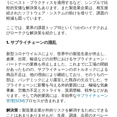
うにベスト・プラクティスを適用するなど、シンプルで比
較的安価な解決策もあります。また製造業企業は、相互接
続されたソフトウェア・システムの助けを借りて、課題の
軽減も図っています。
ここでは、業界の課題トップ10といくつかのハイテクおよ
びローテクな解決策を紹介します。
1. サプライチェーンの混乱
新型コロナウイルスにより、世界中の製造生産が停止し、
倉庫、出荷、輸送などの分野におけるサプライチェーン・
パートナーの業務も停止しました。これまでに工場の閉鎖
があったものの、サプライチェーンのボトルネックによる
商品不足は、他の理由により継続しており、そのうちの一
部は、パンデミックにより露呈した既存の欠点でした。サ
プライチェーンに影響を与える外的要因には、極端な気象
事象、労働力不足とストライキ、貿易禁輸、戦争などがあ
ります。そして内的要因には、非効率な
サプライチェーン
管理(SCM)
プロセスが含まれます。
解決策：
製造業企業が外的リスクを解消するためにできる
ことはあまりありませんが、生産、調達、出荷のオペレー