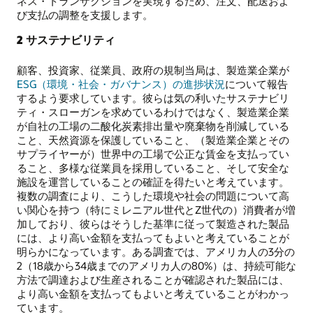
ネス・トランザクションを実現するため、注文、配送およ
び支払の調整を支援します。
2 サステナビリティ
顧客、投資家、従業員、政府の規制当局は、製造業企業が
ESG（環境・社会・ガバナンス）の進捗状況
について報告
するよう要求しています。彼らは気の利いたサステナビリ
ティ・スローガンを求めているわけではなく、製造業企業
が自社の工場の二酸化炭素排出量や廃棄物を削減している
こと、天然資源を保護していること、（製造業企業とその
サプライヤーが）世界中の工場で公正な賃金を支払ってい
ること、多様な従業員を採用していること、そして安全な
施設を運営していることの確証を得たいと考えています。
複数の調査により、こうした環境や社会の問題について高
い関心を持つ（特にミレニアル世代とZ世代の）消費者が増
加しており、彼らはそうした基準に従って製造された製品
には、より高い金額を支払ってもよいと考えていることが
明らかになっています。ある調査では、アメリカ人の3分の
2（18歳から34歳までのアメリカ人の80%）は、持続可能な
方法で調達および生産されることが確認された製品には、
より高い金額を支払ってもよいと考えていることがわかっ
ています。