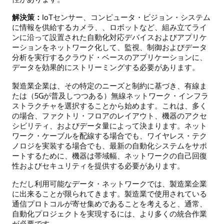
解決策：
IoTセンサー、コンピュータ・ビジョン・システム
に情報を供給するカメラ、、ロボットなど、組み立てライ
ンに沿って設置された自動化対応デバイスおよびアプリケ
ーションをネットワーク化して、監視、制御およびデータ
分析を実行するクラウド・ベースのアプリケーションに、
データを効果的にストリーミングする必要があります。
製造業企業は、その特定のニーズと制約に基づき、有線ま
たは（5Gが普及しつつある）無線ネットワーク・インフラ
ストラクチャを選択することから始めます。これは、多く
の場合、ファクトリ・フロアのレイアウト、機器のアクセ
シビリティ、およびデータ量によって決まります。ネット
ワーク・ケーブルを配線する場合でも、ワイヤレス・テク
ノロジを実装する場合でも、最新の自動化システムをサポ
ートするために、機器は帯域幅、ネットワークの自己回復
性およびセキュリティを提供する必要があります。
ただし利用可能なデータ・ネットワークでは、製造業企業
に出来ることが限られてきます。製造業で使用されている
通信プロトコルが寄せ集めであることを考えると、通常、
自動化プロジェクトを実現するには、より多くの統合作業
が必要です。