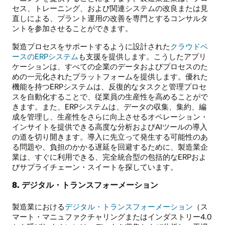
セス、トレーニング、および関連システムの改良または見
直しによる、プラント運用の改善を専門とするコンサルタ
ントを参加させることができます。
製造プロセスをサポートするように設計された
クラウドベ
ースのERPシステム
も支援を提供します。こうしたアプリ
ケーションは、すべての企業のデータおよびプロセスのた
めの一元化されたプラットフォームを提供します。優れた
機能を持つERPシステムは、反復的なタスクと管理プロセ
スを自動化することで、従業員の生産性を高めることがで
きます。また、ERPシステムは、データの収集、集約、編
成を管理し、生産性をさらに向上させるオペレーション・
インサイトを提供できる高度な分析およびAIツールの導入
の道を切り開きます。導入に先立って発生する可能性のあ
る問題や、負担のかかる遅延を回避するために、製造業企
業は、すぐに利用できる、完全統合型の包括的なERPおよ
びサプライチェーン・スイートを探しています。
8. デジタル・トランスフォーメーション
製造業における
デジタル・トランスフォーメーション
（ス
マート・マニュファクチャリングまたはインダストリー4.0