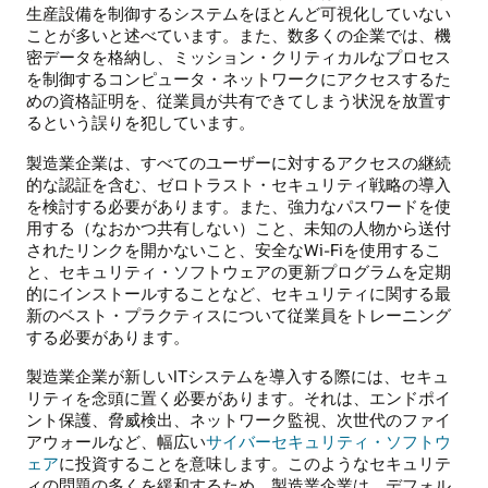
生産設備を制御するシステムをほとんど可視化していない
ことが多いと述べています。また、数多くの企業では、機
密データを格納し、ミッション・クリティカルなプロセス
を制御するコンピュータ・ネットワークにアクセスするた
めの資格証明を、従業員が共有できてしまう状況を放置す
るという誤りを犯しています。
製造業企業は、すべてのユーザーに対するアクセスの継続
的な認証を含む、ゼロトラスト・セキュリティ戦略の導入
を検討する必要があります。また、強力なパスワードを使
用する（なおかつ共有しない）こと、未知の人物から送付
されたリンクを開かないこと、安全なWi-Fiを使用するこ
と、セキュリティ・ソフトウェアの更新プログラムを定期
的にインストールすることなど、セキュリティに関する最
新のベスト・プラクティスについて従業員をトレーニング
する必要があります。
製造業企業が新しいITシステムを導入する際には、セキュ
リティを念頭に置く必要があります。それは、エンドポイ
ント保護、脅威検出、ネットワーク監視、次世代のファイ
アウォールなど、幅広い
サイバーセキュリティ・ソフトウ
ェア
に投資することを意味します。このようなセキュリテ
ィの問題の多くを緩和するため、製造業企業は、デフォル