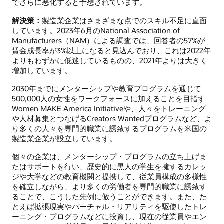
でさらに悪化すると予想されています。
解決策：
製造業企業はさまざまな点でのスキル不足に直面
しています。2023年6月のNational Association of
Manufacturers（NAM）による調査では、回答者の57%が
賃金成長率が3%以上になると見込んでおり、これは2022年
よりもわずかに低迷しているものの、2021年よりは大きく
増加しています。
2030年までにメンターシップや教育プログラムを通じて
500,000人の女性をワークフォースに加えることを目指す
Women MAKE America Initiativeや、人々をトレーニング
や人材募集とつなげるCreators Wantedプログラムなど、よ
り多くの人々を専門的職業に誘致するプログラムを米国の
製造業企業が設立しています。
個々の企業は、メンターシップ・プログラムの立ち上げま
たはサポートを行い、歴史的に黒人の学生を擁するカレッ
ジや大学などの教育機関と提携して、従業員構成の多様性
を確立しながら、より多くの労働者を専門的職業に誘致す
ることで、こうした先例に倣うことができます。また、た
とえば拡張現実やバーチャル・リアリティを駆使したトレ
ーニング・プログラムなどに投資し、現在の従業員やエン