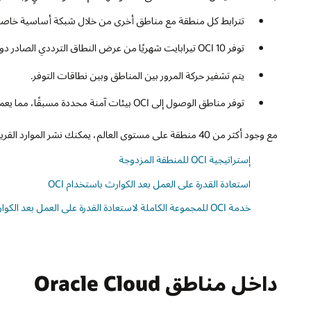
تترابط كل منطقة مع مناطق أخرى من خلال شبكة أساسية خاصة مُدارة
توفر OCI 10 تيرابايت شهريًا من عرض النطاق الترددي الصادر دون أي تكلفة وتوفر أسعارًا أقل بكثير لاستخدام النطاق الترددي تتجاوز 10 تيرابايت.
يتم تشفير حركة المرور بين المناطق وبين نطاقات التوفر.
توفر مناطق الوصول إلى OCI بيئات آمنة محددة مسبقًا، مما يعمل على تبسيط نشر التطبيقات متعددة المناطق. يمكن إعداد المناطق المنتقل إليها بسهولة باستخدام سكريبتات Terraform مسبقة الإنشاء.
مع وجود أكثر من 40 منطقة على مستوى العالم، يمكنك نشر الموارد القريبة لتزويد المستخدمين النهائيين بإمكانية الوصول السريع وتلبية المتطلبات المختلفة مثل التوافق التنظيمي ومتطلبات الاحتفاظ بالبيانات.
إستراتيجية OCI للمنطقة المزدوجة
استعادة القدرة على العمل بعد الكوارث باستخدام OCI
خدمة OCI للمجموعة الكاملة لاستعادة القدرة على العمل بعد الكوارث
داخل مناطق Oracle Cloud