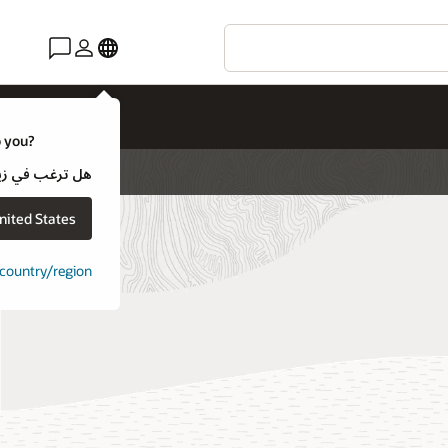
o you?
هل ترغب في زيارة موقع ويب لـ e
nited States
t country/region