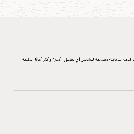
تقدم Oracle Cloud خدمات من أكثر من 50 منطقة سحابية عامة في 28 دولة. توفر كل منطقة من مناطق Oracle Cloud مجموعة متسقة من أكثر من 200 خدمة سحابية مصممة لتشغيل أي تطبيق، أسرع وأكثر أمانًا، بتكلفة