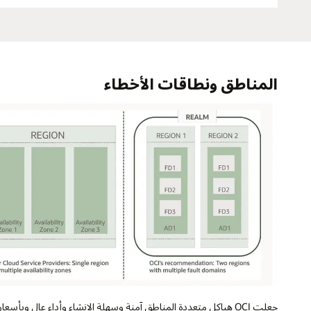
المناطق ونطاقات الأخطاء
جعلت OCI هياكل متعددة المناطق آمنة وسهلة الإنشاء وأداء عالٍ وبأسعار معقولة.