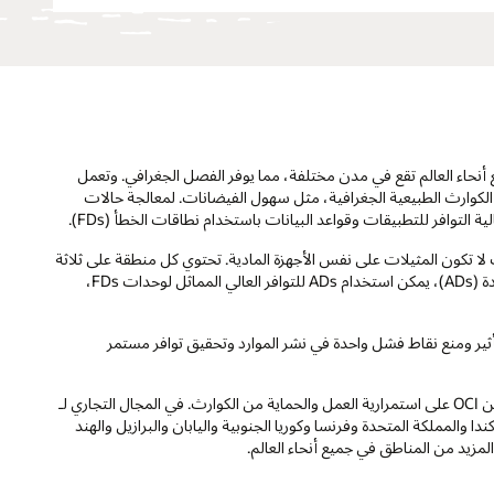
Oracle Clou في مناطق في جميع أنحاء العالم تقع في مدن مختلفة، مما يوفر الفصل الجغرافي. وتعمل
كوارث الطبيعية الجغرافية، مثل سهول الفيضانات. لمعالجة حالات
لتوافر للتطبيقات وقواعد البيانات باستخدام نطاقات الخطأ (FDs).
 لا تكون المثيلات على نفس الأجهزة المادية. تحتوي كل منطقة على ثلاثة
نطاقات خطأ على الأقل. في المناطق ذات نطاقات التوافر المتعددة (ADs)، يمكن استخدام ADs للتوافر العالي المماثل لوحدات FDs،
أثير ومنع نقاط فشل واحدة في نشر الموارد وتحقيق توافر مستمر
يساعد توزيع التطبيقات ونسخ البيانات إلى منطقتين على الأقل من OCI على استمرارية العمل والحماية من الكوارث. في المجال التجاري لـ
كندا والمملكة المتحدة وفرنسا وكوريا الجنوبية واليابان والبرازيل والهند