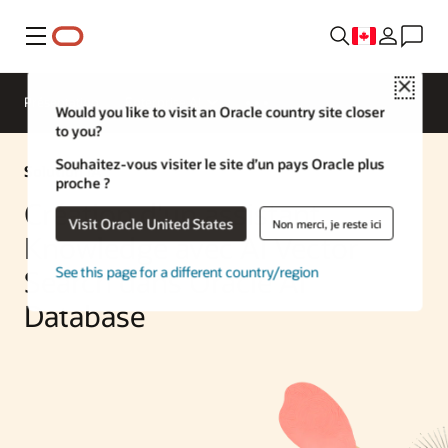
Menu
Close
Présentation
Enterprise AI
Would you like to visit an Oracle country site closer
to you?
Souhaitez-vous visiter le site d’un pays Oracle plus
Solution IA
proche ?
Création d'un assistant
Visit Oracle United States
Non merci, je reste ici
Knowledge avec AI Vector
See this page for a different country/region
Search dans Oracle AI
Database