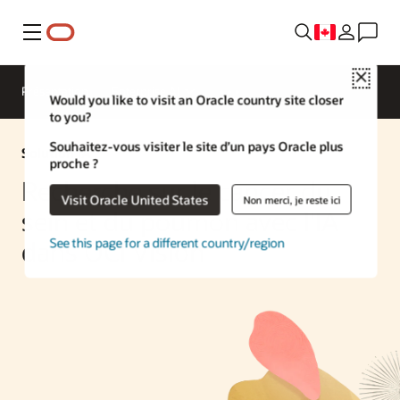
Menu
Close
Présentation
Enterprise AI
Would you like to visit an Oracle country site closer
to you?
Souhaitez-vous visiter le site d’un pays Oracle plus
Solution IA
proche ?
Recherche sur le cancer du
Visit Oracle United States
Non merci, je reste ici
sein et du poumon avec l'IA
See this page for a different country/region
dans OCI Vision