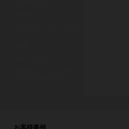
スケールアウト
高可用性
インメモリ・フォルト・トレラ
ンス
互換性
自動インメモリ
複数のデータ・ソースにわたる
リアルタイムのレポート
お客様事例