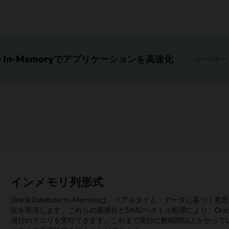
base In-Memoryでアプリケーションを高速化
ユースケー
インメモリ列形式
デュアル形式アーキテクチャ
スケールアウト
高可用性
インメモリ・フォルト・トレランス
互換性
自動インメモリ
複数のデータ・ソースにわたるリアルタ
Oracle Database In-Memoryは、リアルタイム・データ
Oracle Database In-Memory のデュアル形式アーキテ
Oracle Database In-Memoryは、Oracle Real Applicat
アクティブ・データ・ガード構成では、スタンバイ・データベース
Oracle Database In-Memoryは、Oracle Exadata
Oracle Database互換のアプリケーションにOracle Databas
インメモリ列ストアの内容を使用状況に応じて自動的に管理し、手
外部データ・ソースの直接投入を可能にし、ユーザーがOracle Da
化を実現します。これらの最適化とSIMDベクトル処理により、Oracle D
ルを表現します。これにより、同じデータベース内の同じデータに
可能にします。Oracle Database In-Memoryは、単一ノ
ます。これにより、分析ワークロードのためにスタンバイ・データベ
ノードの障害による速度低下を排除します。ノードに障害が発生し
ん。オラクルの広範な機能、データ型、APIはすべて透過的に機能
ます。
析クエリを実行できるようにします。
億行のクエリを実行できます。これまで実行に数時間以上かかって
行できます。
り透過的にメモリにアクセスできるため、単一ノードよりも大きな
ともに、プライマリ・データベースとその関連スタンバイ・データ
的に使用できます。