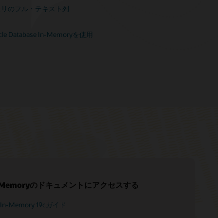
cインメモリのフル・テキスト列
racle Database In-Memoryを使用
 In-Memoryのドキュメントにアクセスする
se In-Memory 19cガイド
ショップ-- Oracle Database In-Memoryによる分析
se In-Memoryのお客様 (1:28)
の向上