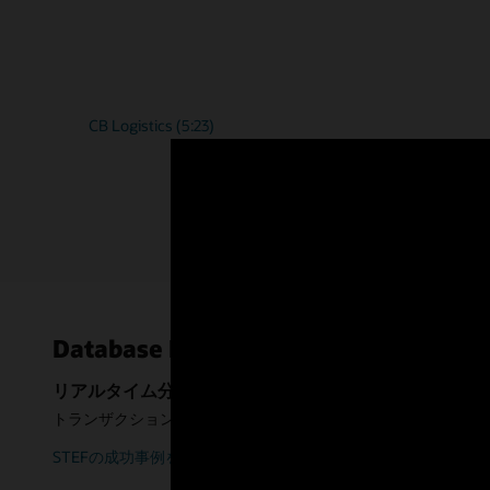
CB Logistics (5:23)
Database In-Memoryのメリット
リアルタイム分析
トランザクション処理に影響を与えることなく、運用データの
STEFの成功事例を見る(22:19)