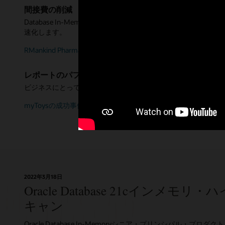
間接費の削減
Database In-Memoryは、分析レポートのインデックス
速化します。
RMankind Pharmaの成功事例を読む
レポートのパフォーマンス向上
ビジネスにとって重要なレポートで最大10倍のパフォーマンス
myToysの成功事例を読む(PDF)
2022年3月18日
Oracle Database 21cインメモ
キャン
Oracle Database In-Memoryシニア・プリンシパル・プロダ