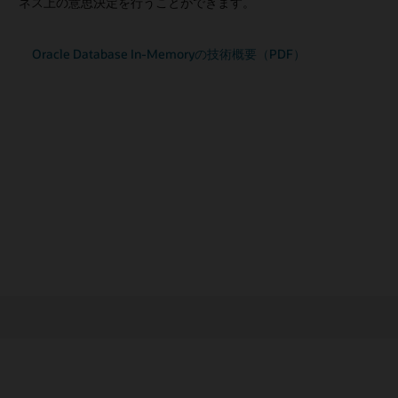
ネス上の意思決定を行うことができます。
配置することができます。
Oracle Database In-Memoryを使うとき（PDF）
Oracle Database In-Memoryの技術概要（PDF）
EyeMed/Luxotticaの事例を読む(PDF)