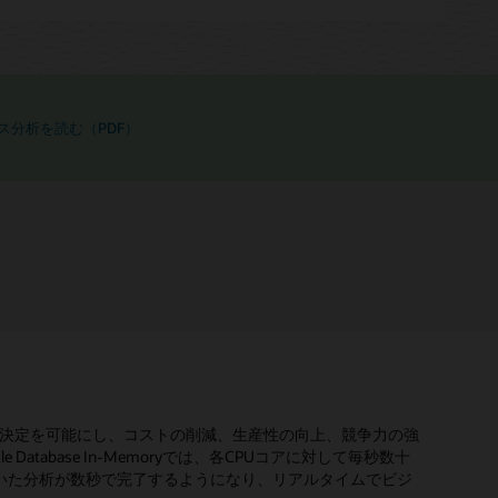
ス分析を読む（PDF）
イムのレポート
に基づく意思決定を可能にし、コストの削減、生産性の向上、競争力の強
クチャは、従来の行形式と新しいインメモリ列形式を同時に使用してテーブ
ion Clusters（RAC）全体にわたり、透過的なインメモリのスケールアウトを
上にインメモリ列ストアを作成、入力、維持することができ
クラスタのノード全体にわたりインメモリ・データを分散および複製するため、
e In-Memoryを導入する場合、アプリケーションの変更は必要ありませ
作業を必要とせずにデータベース・メモリを最大限に活用し
tabaseの内部および外部のすべてのデータ・ソースに対して分
atabase In-Memoryでは、各CPUコアに対して毎秒数十
対してトランザクション・データ処理と分析データ処理を実
ードのメモリに制限されることなく、クラスタ内のあらゆるノードにわた
ースのCPUおよびメモリ・リソースをフルに活用できると
た場合、クエリは生き残ったノード上のデータの複製を透過
し続けます。
いた分析が数秒で完了するようになり、リアルタイムでビジ
列ストアを作成する機能を提供します。
ベース全体にわたり、インメモリ列ストアをフレキシブルに