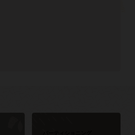
（PDF）
ase In-Memoryのリソース
PDF）
時間数の確認
och（PDF）
Memory YouTubeチャンネル
r（PDF）
パーティショニング