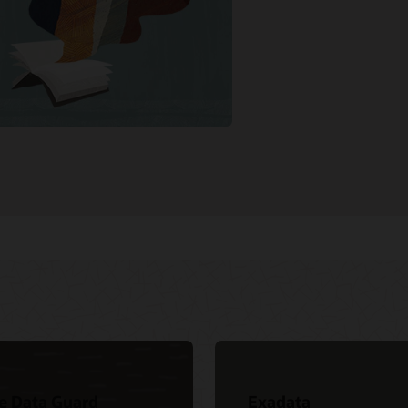
CustomerXPs
Oracle Datab
Bosch Group（
TOMオフィス
Villeroy and B
Database In-
Cern（PDF）
General Ledge
AT&T（PDF）
e Data Guard
Exadata