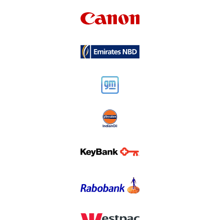
oczyszczanie danych w spójny sposób. Kontrolę
dostępu do profilu klienta można skonfigurować na
poziomie aplikacji. UCM obsługuje Universal Unique
Identification (UUID) oraz śledzenie profili historycznych
ze wszystkimi funkcjami ścieżki audytu.