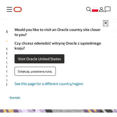
Menu
Close
Oracle Siebel CRM
Would you like to visit an Oracle country site closer
to you?
Czy chcesz odwiedzić witrynę Oracle z sąsiedniego
kraju?
Korzystaj z kompletnego
rozwiązania CRM
klasy korporacyjnej,
które zapewnia niezwykłą skalowalność i wydajność nawet
najbardziej złożonym organizacjom. System Oracle Siebel CRM
Visit Oracle United States
oferuje niezrównane możliwości w zakresie dostosowywania
i integracji, otwartą architekturę zapewniającą prawdziwie
spersonalizowane środowisko użytkownika oraz możliwość
Dziękuję, pozostanę tutaj.
wdrożenia zarówno lokalnie, jak i w chmurze. To kluczowy element
strategii Oracle w zakresie
doświadczenia klienta (CX)
i rozwiązań
See this page for a different country/region
branżowych.
Kontakt