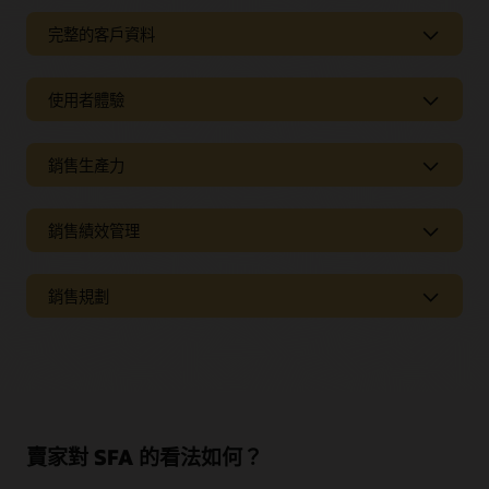
完整的客戶資料
完整的客戶資料
使用者體驗
使用乾淨、完整的客戶資料，深入瞭解所有互動中的潛在客戶
和客戶。消除浪費時間尋找資訊，並讓銷售團隊直接獲得重要
直觀的使用者經驗
的客戶洞察分析。利用 AI 驅動的第一方和第三方資料輕鬆增強
這些洞察力，更好地與潛在客戶互動。
銷售生產力
透過自動化管理任務的
CRM
銷售工具，消除不費吹灰之力的資
料輸入和無盡的點擊，讓您有更多時間專注於客戶和結算業
銷售生產力工具
客戶 360
務。
提供銷售代表工具，讓銷售代表花費更多時間銷售，並縮短尋
銷售績效管理
利用您已經使用的工具、系統和裝置，從這些管道輕鬆存取和
找客戶或準客戶資訊的時間。使用已驗證的第三方客戶和公司
新虛擬銷售功能
更新
CRM
資料：
讓個人目標與公司的銷售策略保持一致
資料來收集並增強的 CRM 和後台系統資料，來強化您的客戶記
利用想要使用的 CRM 賣家，簡化銷售流程。我們的互動式儀表
錄。
板讓銷售人員更容易使用。有了它，他們便可以使用簡單的指
銷售規劃
Oracle Sales Mobile 應用程式
使用以互連資料為基礎建立的
銷售績效管理
工具，並由
進階 AI
令和按鍵組合來搜尋和輸入資料、在全方位的檢視中探索所有
提供支援，協助您的團隊提升績效。
使用可付諸行動的首頁和新的搜尋體驗，以及生物特徵登入和
推動銷售調整和績效來規劃
理解資料品質和充實 (PDF)
客戶資訊和活動，並深入瞭解個人和團隊績效。
原生裝置整合來簡化日常銷售任務，從而提高生產力。
設定、分析及調整個人與團隊配額，以激勵銷售人員並提升其
探索 Oracle Sales Performance Management
賣方 360
靈活性。使用預測分析來改善建模並識別最佳區域分配。
Oracle 銷售助理
為所有角色提供銷售儀表板，讓銷售代表以重要任務和記錄的
減少銷售團隊在存取關鍵記錄時面臨的障礙。讓數位助理隨時
可操作清單開始一天。深入查看重要記錄清單，快速完成工
隨地輕鬆更新商機、進行中銷售商機、約會和日常銷售任務。
作。使用「智慧列示」時，使用者會看到根據先前活動產生的
探索 Oracle Sales Planning
銷售績效儀表板
賣家對 SFA 的看法如何？
個人化智慧型列示。
使用經過驗證的資料動態追蹤銷售績效。透過個人和團隊儀表
整合式電子郵件
板內的競賽和目標指標，提升整體銷售績效。