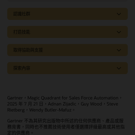
認識社群
打造技能
取得協助與支援
支援
探索內容
Oracle Support
相關解決方案
Cloud Customer Connect
創意實驗室
Oracle Marketing
Gartner，Magic Quadrant for Sales Force Automation，
合作關係
Oracle Service
2025 年 7 月 21 日，Adnan Zijadic，Guy Wood，Steve
Rietberg，Wendy Butler-Mafuz。
趨勢
Oracle Consulting
Gartner 不為其研究出版物中所述的任何供應商、產品或服
尋找合作夥伴
產品導覽
與社群中的客戶聯繫
務背書，同時也不推薦技術使用者僅選擇評級最高或其他指
成為夥伴
定的供應商。
加入 Customer Cloud Connect 以實現對等協同合作、最佳實