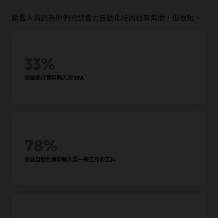
消除在
CRM
與其他應用程式之間切換所需的時間。不必離開電
對話式使用者體驗
配額規劃
子郵件，您的業務代表可以使用 CRM 快速編輯機會、排程會
代表可以使用動作列在應用程式內的每個畫面上搜尋、執行、
銷售人員認為他們的銷售力自動化技術很有幫助，但很短。
議、記錄備註等。
區域管理
使用資料和智慧 (而非直覺) 計算銷售配額，以改善業績預測結
更新、通訊及瀏覽。它的行為和搜尋列一樣，因此賣家會立即
果。使用最佳案例、最壞案例和保守的假設情境建模，瞭解所
改善區域規劃，並在銷售區域之間取得平衡。使用支援 AI 的潛
了解如何使用它。
有選項並為變革做好準備。
在客戶評分來建立和修改最複雜的銷售區域，以符合您目前的
整合式協同合作
業務需求。
在熟悉的協作工具中檢視和更新 Oracle Sales 資料。
情境式活動串流
33%
帳戶計畫
此社交媒體饋送式檢視可捲動、可搜尋及篩選，讓銷售代表能
理解區域管理 (PDF)
透過資料導向的銷售和促銷規劃工具，制定正確的促銷策略、
夠輕鬆準備和與潛在客戶互動。它不僅會在單一檢視中組織及
CRM 資料管理如何提高銷售生產力 (PDF)
促進協同合作，以及執行假設情境。
想要進行資料輸入的 SFA
呈現所有相關的銷售互動，還會自動擷取每次互動的記錄，讓
銷售人員不必更新 CRM。
配額管理
預測
使用資料和智慧 (而非直覺) 計算銷售配額，以改善業績預測結
果。使用最佳案例、最壞案例和保守的假設情境建模，瞭解所
使用銷售業績預測和財務實際值的資料，提供更準確的預測和
使用者個人化
有選項並為變革做好準備。
進階的統計預測。
為賣家提供符合他們工作方式的 CRM。透過使用強大的篩選條
件建立清單檢視，代表可提高效率。他們可以依喜好變更、重
新組織及重新分組記錄。
獎勵薪酬
深入瞭解成交/未成交結果的驅動因素，並更快得到結論
78%
透過不同情境的假設模型製作來瞭解並改善團隊的驅動動機，
以最佳化薪酬計畫。
高效記錄管理
想要自動化資料輸入或一般工作的工具
輕鬆更新約會和任務、完成通話記錄、指派後續追蹤，以及透
過與熱門電子郵件解決方案 (例如 Outlook 和 Notes) 及協同合
探索獎勵薪酬
作套件完全整合的系統新增聯絡人。
瞭解團隊績效的驅動因素並創造最多收入
銷售與行銷協同合作
從銷售和行銷參與的全方位檢視中獲益。檢視完整的行銷參與