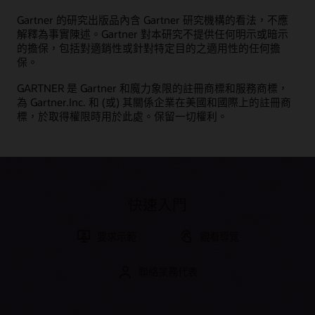
務分享，以及可滿足 Oracle 產品策略的需求工具。
Gartner 的研究出版品內含 Gartner 研究機構的看法，不應
探索 Oracle Sales
解釋為事實陳述。Gartner 對本研究不提供任何明示或暗示
加入社群
的擔保，包括對適銷性或針對特定目的之適用性的任何擔
什麼是訂閱管理？
保。
什麼是銷售力自動化？
GARTNER 是 Gartner 和魔力象限的註冊商標和服務商標，
什麼是銷售支援配套？
為 Gartner.Inc. 和 (或) 其關係企業在美國和國際上的註冊商
什麼是電子商務？
標，於取得權限時用於此處。保留一切權利。
養成您的技能
什麼是 CX？
Oracle University 提供有助於建立雲端技能、驗證專業知識並
什麼是 CRM？
加速採用的多樣化學習解決方案。
CRM 的投資報酬率為何？
免費開始學習
我們可如何協助您？
快速入門
聯絡全球資源
學習資源
要求示範
觀看導覽
安排摘要簡報
客戶體驗認證和學習訂閱
聯絡業務代表
Oracle 引導式學習