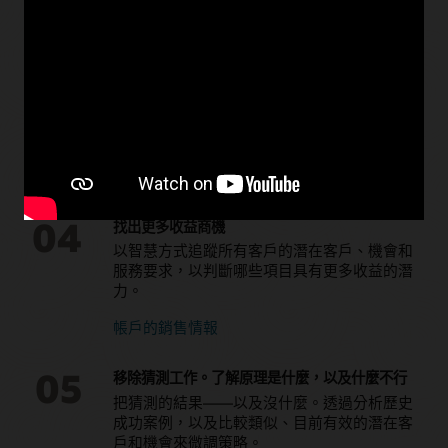
02
在任何裝置上提供主動式 AI 導向的指導，讓
CRM 成為推薦系統，而不只是記錄系統。
如何將 CRM 從記錄系統發展為建議系統
03
提供互連的客戶體驗
透過與 Oracle 前端和後端應用程式的預先建置
整合，獲得單一且完整的客戶檢視。
04
找出更多收益商機
以智慧方式追蹤所有客戶的潛在客戶、機會和
服務要求，以判斷哪些項目具有更多收益的潛
力。
帳戶的銷售情報
05
移除猜測工作。了解原理是什麼，以及什麼不行
把猜測的結果——以及沒什麼。透過分析歷史
成功案例，以及比較類似、目前有效的潛在客
戶和機會來微調策略。