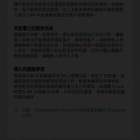
讓代表免於負責建立支援更智慧銷售所需的品質資料。自動地
址、電子郵件和電話驗證，加上主動重複資料刪除可確保銷售
人員在 CRM 中永遠擁有最佳的客戶相關資料。
具影響力的銷售指南
透過提供洞察、智慧評分、優先順序和
建議的參與行動
，讓銷
售人員專注於最寶貴的潛在客戶、機會和客戶。協助銷售人員
透過聯絡人對應加速交易，並透過類似的客戶建議找出新的
收
入機會
。消除資料輸入和記錄保存的負擔，同時自動化關鍵任
務和後續追蹤，讓銷售人員步入正軌。
簡化的機器學習
透過簡化的 AI 和機器學習 (ML) 微調功能，降低 IT 的負擔，並
讓業務使用者能夠更有效率地工作，無需具備資料科學技能。
使用對您的業務有意義的屬性建立自己的模型，或調整 Oracle
的原生 ML 以微調 AI 結果，以符合您的產業、業務和銷售組織
的優先順序。
示範：Oracle Fusion Cloud CX 中的銷售自動化 AI Agents
(1:55)