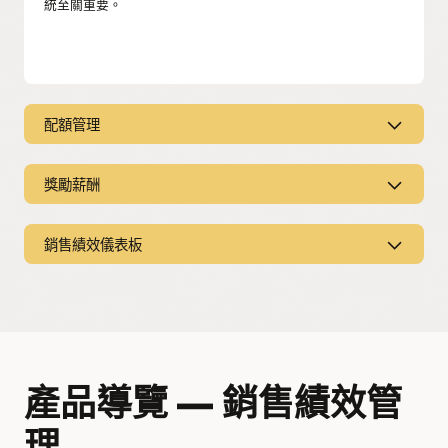
統至關重要。
配額管理
互連配額管理
獎勵薪酬
銷售配額與公司目標、個別銷售人員目標與績效準則保持一
致。根據您區域的完整收入潛力，設定公平且可達成的目標。
銷售獎勵報酬
銷售績效儀表板
進階配額規劃
計算變動銷售薪酬
。運用統一的客戶資料以及完整的 ERP 和
HCM 整合，以獲得正確的薪酬積分。使用強大的假設模型製作
根據準確的銷售情報 (而非直覺) 計算正確大小的配額，以改善
銷售績效儀表板
工具來分析薪酬計畫案例。深入瞭解如何激勵您的團隊達成銷
業績預測結果。
售目標。
使用經過驗證的資料動態追蹤銷售績效。透過個人和團隊儀表
板內的競賽和目標指標，提升整體銷售績效。
配額配置
使用由上而下、瀑布式或由下而上的方法彈性配置目標配額，
探索獎勵薪酬
讓您的配額符合您的業務需求。
Oracle 在收入績效管理中排名第一
產品導覽 — 銷售績效管
調整與修改配額
完整且準確的薪酬
透過規劃季節性，並使用最壞情況、最佳案例和保守的假設情
理
無需收集和編譯所需的資料，即可準確地規劃、管理和支付薪
境與基本計畫進行比較，以領先市場、業務和團隊變化。