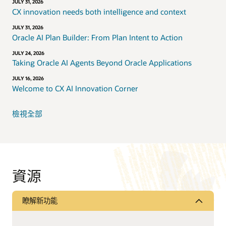
JULY 31, 2026
CX innovation needs both intelligence and context
JULY 31, 2026
Oracle AI Plan Builder: From Plan Intent to Action
JULY 24, 2026
Taking Oracle AI Agents Beyond Oracle Applications
JULY 16, 2026
Welcome to CX AI Innovation Corner
檢視全部
資源
瞭解新功能