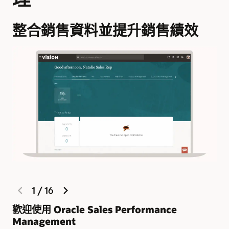
酬。計畫、貸方及付款可以在完整的單一套件中，跨
CRM
和後
端應用程式共同運作，並提供清晰的結構化客戶資料。
互連配額管理
整合銷售資料並提升銷售績效
將配額配置給區域和銷售資源、將預測與這些配額進行比較，
調整複雜的變動薪酬計劃
以監控和追蹤銷售情況，並以任何新的或已變更的配額指派持
即使是最複雜且大規模的薪酬計畫結構、計算規則、直接或重
續更新銷售人員的獎勵薪酬計畫。
疊銷售積分分配，以及階層累計規則也能加以處理。
配額管理的重要性 (PDF)
使用現金與非現金獎勵
透過正確的現金和非現金獎勵餘額來激勵賣家並創造更多收
入，同時透過進度追蹤和遊戲化讓賣家持續參與。
預估薪酬發放
鼓勵您的銷售團隊將機會資料保持在最新狀態，並在報價流程
中提供完整的薪酬可見性，以防止「影子會計」。
爭議管理與解決
透過薪酬可見性，減少整個銷售週期中爭議的機會。如有必
要，請使用爭議管理快速有效地解決爭議。
previous
next
1
/
16
slide
slide
超越您最大的挑戰，並保持領先薪酬曲線 (PDF)
歡迎使用 Oracle Sales Performance
輕
透過付款和獎勵激勵並獎勵您的頂尖銷售人員 (PDF)
Management
銷