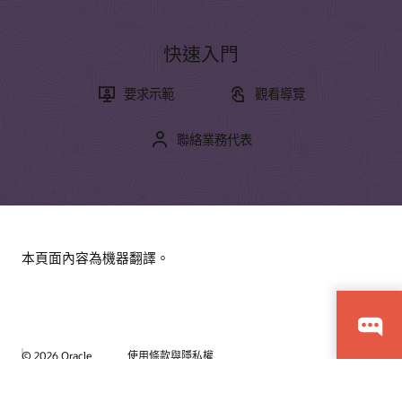
Oracle Marketing
創意實驗室
Oracle Service
合作關係
快速入門
趨勢
Oracle Consulting
要求示範
觀看導覽
新聞與意見
尋找合作夥伴
與社群中的客戶聯繫
產品導覽
成為夥伴
聯絡業務代表
加入 Customer Cloud Connect 以實現對等協同合作、最佳實
務分享，以及可滿足 Oracle 產品策略的需求工具。
探索 Oracle Sales
加入社群
在 LinkedIn 聯絡我們
什麼是訂閱管理？
什麼是銷售力自動化？
本頁面內容為機器翻譯。
什麼是銷售支援配套？
什麼是電子商務？
養成您的技能
什麼是 CX？
Oracle University 提供有助於建立雲端技能、驗證專業知識並
什麼是 CRM？
加速採用的多樣化學習解決方案。
© 2026 Oracle
使用條款與隱私權
CRM 的投資報酬率為何？
完整使用程式使用通知申請流程
廣告選擇
人才招募
免費開始學習
我們可如何協助您？