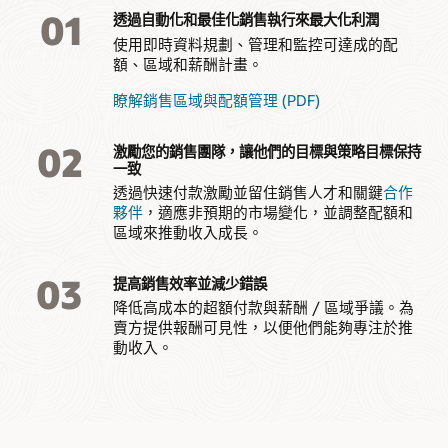
01
透過自動化和最佳化銷售執行來最大化利潤
使用即時資料規劃、管理和監控可達成的配
額、區域和薪酬計畫。
瞭解銷售區域與配額管理 (PDF)
02
激勵您的銷售團隊，讓他們的目標與策略目標保持
一致
透過快速付款激勵並留住銷售人才和關鍵
合作
夥伴
，適應非預期的市場變化，並調整配額和
區域來推動收入成長。
03
提高銷售效率並減少錯誤
降低高成本的超額付款與薪酬 / 區域爭議。為
賣方提供報酬可見性，以便他們能夠專注於推
動收入。