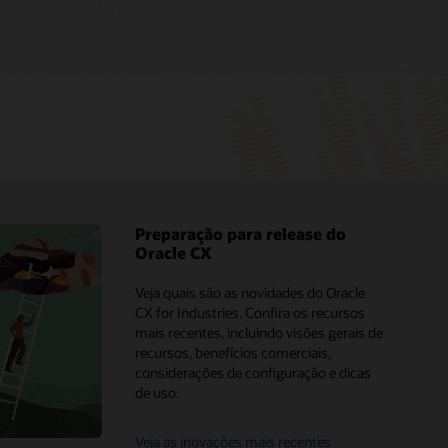
Preparação para release do
Oracle CX
os de analistas
Oracle CX vs. Adobe
Veja quais são as novidades do Oracle
e CX
Oracle Commerce vs. Adobe
CX for Industries. Confira os recursos
Oracle CX
Commerce Cloud
mais recentes, incluindo visões gerais de
recursos, benefícios comerciais,
acle Modern
Oracle Marketing vs. Adobe
considerações de configuração e dicas
ng
Marketing
de uso.
Oracle CX vs. Salesforce
Navegue pelo marketplace
Oracle Sales x Salesforce Sales
Veja as inovações mais recentes