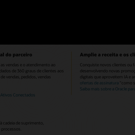
egócios
Tenha uma visão holíst
otação ao pedido com CPQ
Elimine as visualizações uni
e cotações) omnichannel 24 horas
de produtos e ativos, bem co
ção do cliente.
experiência do cliente para to
Vídeo: Insights de CX em alta
al do parceiro
Amplie a receita e os cl
, as vendas e o atendimento ao
Conquiste novos clientes ou f
 dados de 360 graus de clientes aos
desenvolvendo novas promoçõe
 de vendas, pedidos, vendas
digitais que aproveitem IA e 
ofertas de assinatura
"como se
Saiba mais sobre a Oracle par
 Ativos Conectados
à cadeia de suprimento,
o processos.