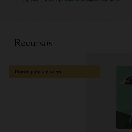
Recursos
Pronto para a nuvem
Relatóri
Documentação
do Oracl
Blog do 
Aprendizado na nuvem
Blog Or
Marketi
Suporte e serviços
Boas práticas