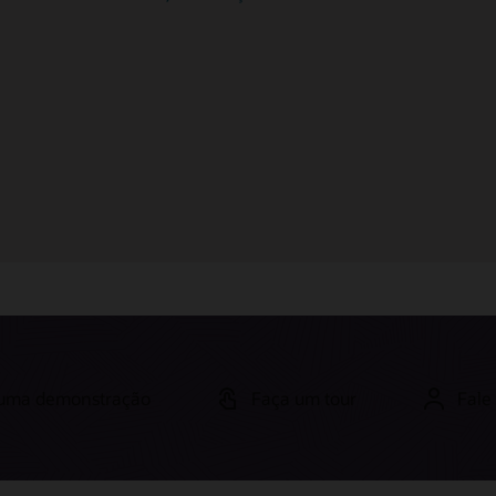
Cloud
Oracle Service x Salesforce Service
Cloud
e uma demonstração
Faça um tour
Fale