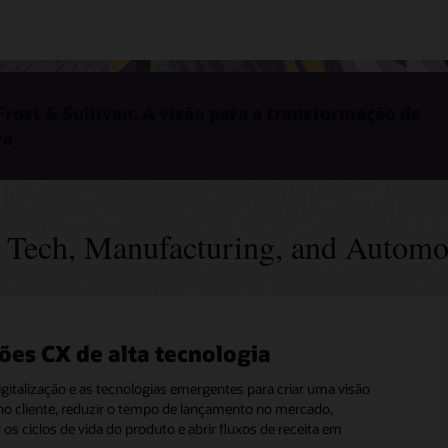
rost & Sullivan: A visão para a transformação de
ra
 Tech, Manufacturing, and Automo
ões CX de alta tecnologia
ões do CX para fabricação
ões CX para o setor automotivo
trial
digitalização e as tecnologias emergentes para criar uma visão
 as vantagens de um conjunto completo de soluções CX em
no cliente, reduzir o tempo de lançamento no mercado,
rviços, comércio eletrônico, marketing, fidelidade, IA e
 tempo de colocação no mercado e transforme a execução de
os ciclos de vida do produto e abrir fluxos de receita em
 dados para engajar clientes, capacitar revendedores e
no mercado com uma solução completa de
CRM
para back-