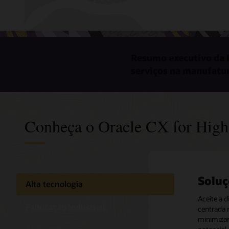
Resumo executivo da F
serviços na manufatu
Conheça o Oracle CX for High
Soluç
Soluç
Soluç
Alta tecnologia
indus
Aceite a 
Aproveite
Fabricação industrial
centrada 
vendas, se
Agilize o
minimizar 
gestão de
entrada 