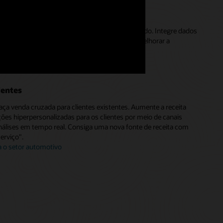
ica muito necessária do mercado
dimensionais centradas no produto do seu mercado. Integre dados
mo vendas e atividades de revendedores para melhorar a
das as partes.
 tecnologia e manufatura (3:05)
ientes
aça venda cruzada para clientes existentes. Aumente a receita
s hiperpersonalizadas para os clientes por meio de canais
análises em tempo real. Consiga uma nova fonte de receita com
rviço".
a o setor automotivo