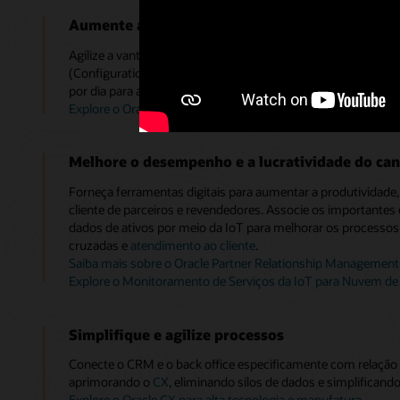
Aumente a facilidade e a velocidade de fazer n
Agilize a vantagem competitiva. Digitalize o processo da c
(Configuration, Pricing and Quoting, Configuração, preços 
por dia para ajudar a empresa a aumentar a receita e a satisfa
Explore o Oracle Configure, Price, and Quote (CPQ)
Melhore o desempenho e a lucratividade do can
Forneça ferramentas digitais para aumentar a produtividade
cliente de parceiros e revendedores. Associe os importantes
dados de ativos por meio da IoT para melhorar os processos
cruzadas e
atendimento ao cliente
.
Saiba mais sobre o Oracle Partner Relationship Management
Explore o Monitoramento de Serviços da IoT para Nuvem de
Simplifique e agilize processos
Conecte o CRM e o back office especificamente com relação 
aprimorando o
CX
, eliminando silos de dados e simplificand
Explore o Oracle CX para alta tecnologia e manufatura