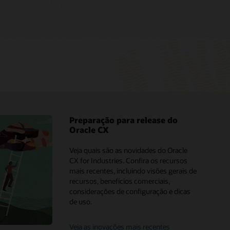
Preparação para release do
Oracle CX
os de analistas
Oracle CX vs. Adobe
Veja quais são as novidades do Oracle
e CX
Oracle Commerce vs. Adobe
CX for Industries. Confira os recursos
Oracle CX
Commerce Cloud
mais recentes, incluindo visões gerais de
recursos, benefícios comerciais,
acle Modern
Oracle Marketing vs. Adobe
considerações de configuração e dicas
ng
Marketing
de uso.
Oracle CX vs. Salesforce
Navegue pelo marketplace
Oracle Sales x Salesforce Sales
Veja as inovações mais recentes