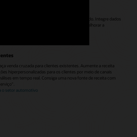
ica muito necessária do mercado
dimensionais centradas no produto do seu mercado. Integre dados
mo vendas e atividades de revendedores para melhorar a
das as partes.
 tecnologia e manufatura (3:05)
ientes
aça venda cruzada para clientes existentes. Aumente a receita
s hiperpersonalizadas para os clientes por meio de canais
análises em tempo real. Consiga uma nova fonte de receita com
rviço".
a o setor automotivo