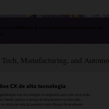
rost & Sullivan: A visão para a transformação de
ra
 Tech, Manufacturing, and Automo
ões CX de alta tecnologia
ões do CX para fabricação
ões CX para o setor automotivo
trial
digitalização e as tecnologias emergentes para criar uma visão
 as vantagens de um conjunto completo de soluções CX em
no cliente, reduzir o tempo de lançamento no mercado,
rviços, comércio eletrônico, marketing, fidelidade, IA e
 tempo de colocação no mercado e transforme a execução de
os ciclos de vida do produto e abrir fluxos de receita em
 dados para engajar clientes, capacitar revendedores e
no mercado com uma solução completa de
CRM
para back-