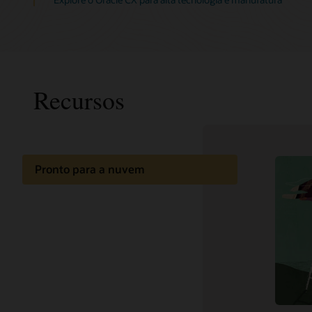
Recursos
Pronto para a nuvem
Relatóri
Documentação
do Oracl
Blog do 
Aprendizado na nuvem
Blog Or
Marketi
Suporte e serviços
Boas práticas