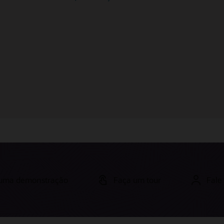
Cloud
Oracle Service x Salesforce Service
Cloud
e uma demonstração
Faça um tour
Fale