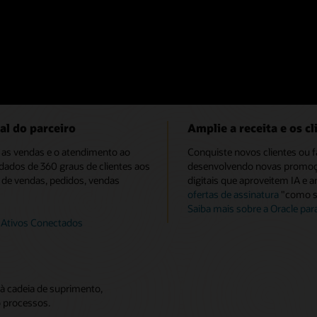
egócios
Tenha uma visão holíst
otação ao pedido com CPQ
Elimine as visualizações uni
e cotações) omnichannel 24 horas
de produtos e ativos, bem co
ção do cliente.
experiência do cliente para to
Vídeo: Insights de CX em alta
al do parceiro
Amplie a receita e os cl
, as vendas e o atendimento ao
Conquiste novos clientes ou f
 dados de 360 graus de clientes aos
desenvolvendo novas promoçõe
 de vendas, pedidos, vendas
digitais que aproveitem IA e 
ofertas de assinatura
"como se
Saiba mais sobre a Oracle par
 Ativos Conectados
à cadeia de suprimento,
o processos.