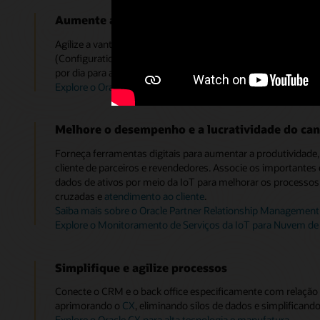
Aumente a facilidade e a velocidade de fazer n
Agilize a vantagem competitiva. Digitalize o processo da c
(Configuration, Pricing and Quoting, Configuração, preços 
por dia para ajudar a empresa a aumentar a receita e a satisfa
Explore o Oracle Configure, Price, and Quote (CPQ)
Melhore o desempenho e a lucratividade do can
Forneça ferramentas digitais para aumentar a produtividade
cliente de parceiros e revendedores. Associe os importantes
dados de ativos por meio da IoT para melhorar os processos
cruzadas e
atendimento ao cliente
.
Saiba mais sobre o Oracle Partner Relationship Management
Explore o Monitoramento de Serviços da IoT para Nuvem de
Simplifique e agilize processos
Conecte o CRM e o back office especificamente com relação 
aprimorando o
CX
, eliminando silos de dados e simplificand
Explore o Oracle CX para alta tecnologia e manufatura