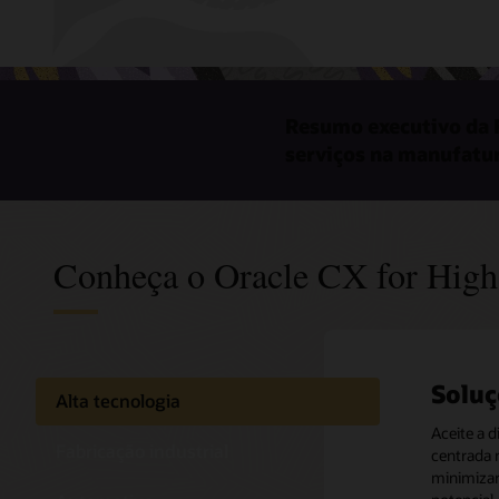
Resumo executivo da F
serviços na manufatu
Conheça o Oracle CX for High
Soluç
Soluç
Soluç
Alta tecnologia
indus
Aceite a 
Aproveite
Fabricação industrial
centrada 
vendas, se
Agilize o
minimizar 
gestão de
entrada 