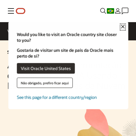
Menu
Close
Visão geral
Enterprise AI
ML Services
Would you like to visit an Oracle country site closer
to you?
Gostaria de visitar um site de país da Oracle mais
Solução de IA
perto de si?
Acelerando a Implementação
Visit Oracle United States
de Aplicativos de IA Usando
Estratégias Nativas da Nuvem
Não obrigado, prefiro ficar aqui
See this page for a different country/region