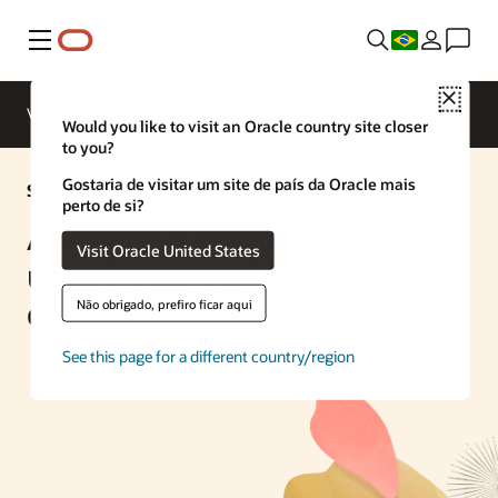
Menu
Close
Visão geral
Enterprise AI
ML Services
Would you like to visit an Oracle country site closer
to you?
Gostaria de visitar um site de país da Oracle mais
Solução de IA
perto de si?
Aumente o engajamento
Visit Oracle United States
usando a geração de conteúdo
com a OCI Generative AI
Não obrigado, prefiro ficar aqui
See this page for a different country/region