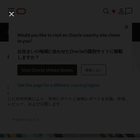
メニュー
Close
EPM製品
Compare
Would you like to visit an Oracle country site closer
to you?
お住まいの地域に合わせたOracleの国別サイトに移動
Oracle Cloud EPMナラティブ
しますか？
レポート
Visit Oracle United States
移動しない
See this page for a different country/region
Oracle Cloud EPM Narrative Reportingを使用して、内部および外部
のレポートのニーズに対応します。レポート作成プロセス全体を通
じた共同作業により、管理レポートと規制レポートを定義、作成、
レビュー、および公開します。
デモのリクエスト