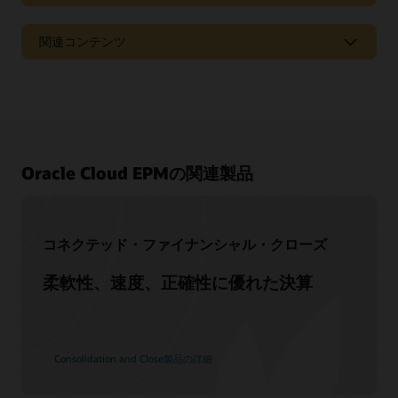
関連コンテンツ
ドキュメント・ライブラリにアクセスする
Oracle Cloud EPMの関連製品
オラクル・ヘルプ・センターでは、対象のソリューション、
スタート・ガイド、最新のユース・ケースのコンテンツを含
仲間が集まるコミュニティに参加する
め、当社の製品とサービスに関する詳細情報を提供していま
コネクテッド・ファイナンシャル・クローズ
す。
Cloud Customer Connectはオラクルの主要なオンライン・ク
ラウド・コミュニティです。20万人以上のメンバーで、ピア
Oracle Cloud EPMのスキルを高める
柔軟性、速度、正確性に優れた決算
ドキュメントを見る
ツーピアでのコラボレーションや、ベストプラクティス、製
品の最新情報、フィードバックの共有を促進することを目的
Oracle Universityは、組織の成功実現に役立つ無償のトレーニ
としています。
ングと認定資格を提供します。すべてが希望する形式で提供
されます。
今すぐ参加する
Consolidation and Close製品の詳細
学習方法の表示
ページ