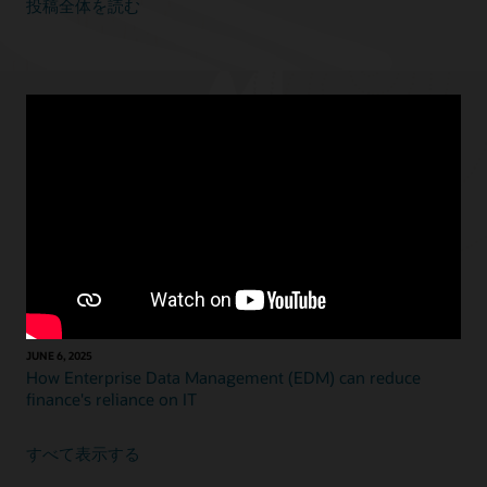
投稿全体を読む
注目のブログ
JULY 16, 2025
Workday is not an ERP solution—and that’s an issue
JUNE 12, 2025
3 reasons why EDM is the right solution for the right time
JUNE 10, 2025
Ready for the future? Oracle Cloud EPM is the smart
alternative to SAP BPC
JUNE 6, 2025
How Enterprise Data Management (EDM) can reduce
finance's reliance on IT
すべて表示する