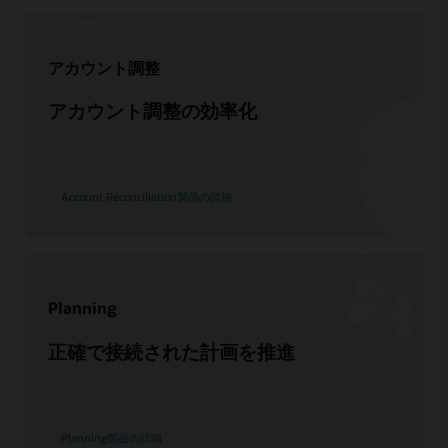
EPMとは
サポート
アカウント調整
My Oracle Support
アカウント調整の効率化
サポートのポリシーと手法
Customer Success Services
Account Reconciliation製品の詳細
サービス
クラウド移行サービスの利用
コンサルティング
Planning
パートナーを見つける
正確で接続された計画を推進
Planning製品の詳細