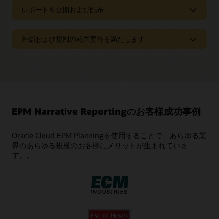
ーション
レポートを公開および配布
複数のレポート作成者による関与
レポートを公開および配布
対象分野の専門家を全社的に招集してレポート分野に取り組
外部および規制の報告要件を満たします
レポート・ブックを作成
み、入手可能な範囲で最も正確な情報を提供します。各ユー
ザーは、ドキュメントのセクションのうち、アクセス権限が
管理レポートや財務レポートを容易にグループ化し、経営幹
外部および規制の報告要件を満たします
あるセクションのみを執筆します。
部のブリーフィングブックなどの財務記録資料を作成しま
す。
予算書と年次報告書を作成する
レビューを管理
公共部門の予算書や民間部門の年次報告書などの報告要件を
レポートの内容を安全に配布
満たします。
レビューサイクル中のバージョン管理に煩わされることがあ
りません。各ユーザーは、アクセス権限に基づいて、それぞ
レポート作成中の任意の時点で、利害関係者にレポートの内
れのレポートセクションを確認してコメントします。アクセ
容を送信します。レポートバーストを使用して、最終版のレ
税務規制当局向けに国別レポート（CbCr）を作成する
EPM Narrative Reportingのお客様成功事例
ス権限が同じ複数のユーザーは、該当のレポートの内容につ
ポートを配布します。
国の規制当局の要求に応じて、XML形式のレポートをナラテ
いて共同作業を進め、レビューサイクル全体を通じて継続す
ィブレポート形式と併せて生成します。
る会話スレッドを作成できます。
Oracle Cloud EPM Planningを使用することで、あらゆる業
どこからでもレポートにアクセス
界のあらゆる規模のお客様にメリットが生まれていま
モバイル、Web、またはMicrosoft Officeを通じてレポートに
XBRLベースのレポート義務を満たす
プロセスの正常な進捗を図る
アクセスします。
す。。
Ez-XBRLを利用して、XBRL / iXBRLベースのレポートの分類
プロセスフローを使用して、レポートの各セクションを承認
©1
管理、タグ付け、検証、生成、および送信を実行します
。
するほか、モバイルまたはWebで総合的なレポート完了ステ
ビデオ：Oracle Smart Viewでレポート・パッケージの内
ータスを監視します。完全な監査証跡によるレポートの作成
容を確認する（1:34）
を通じ、変更と貢献に対する可視性を実現します。
複数の規制形式で公開
XML, XBRL, iXBRL, SEC EDGAR HTML, ESMA ESEFなどの各形
以前のレポートを再確認
式で公開します。
以前のレポートを再確認し、共通のコンテンツを適宜再利用