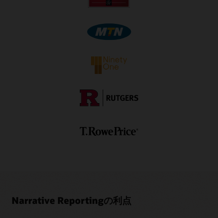
して、共通の日付、テキスト、およびデータの一元メンテナ
1
別途サブスクリプションが必要です。
ンスを活用することで効率を引き上げます。
ビデオ：Oracle Smart Viewでのレポート・パッケージ・
ビデオ：Oracle EPM Cloudを使用してナラティブ・レポ
ドックレットの作成と承認（3:41）
ートのパッケージを作成するパート2（5:30）
Ez-XBRL Integixパンフレット（PDF）
ビデオ：Oracle Smart Viewでのレポート・パッケージ・
ドックレットの作成と承認（3:56）
Narrative Reportingの利点