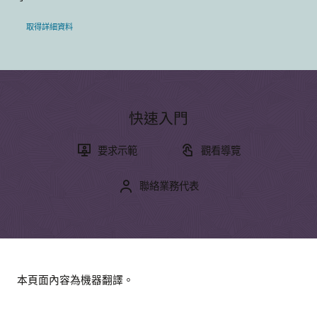
活動搜尋
取得詳細資料
Siebel CRM
最佳實務
Oracle Siebel CRM 內部部署應用程式可處理跨銷售、行銷及客
什麼是 CRM？
戶服務的最複雜商業流程。
培養 CX 技能
CRM 為何重要？
快速入門
什麼是 CRM ROI？
Siebel CRM
Oracle University 提供有助於建立雲端技能、驗證專業知識並
CRM 隨需
加速採用的多樣化學習解決方案。深入瞭解 CX 培訓與認證。
Cloud Customer Connect
什麼是客戶資料平台 (CDP)？
要求示範
觀看導覽
CRM 隨需系統需求
什麼是客戶服務？
瀏覽培訓課程
Cloud Customer Connect 是 Oracle 首要的線上雲端社群，是
專為同行協作、最佳實務共享所設計社群，可為成員提供所需
什麼是電子商務？
聯絡業務代表
尋找合作夥伴，成為合作夥伴
的工具，使他們可跟上產品策略的步伐。此外，成員也可以直
查看比較
接向 Oracle 開發人員提供有關銷售雲端、行銷雲端和服務雲端
Oracle 與頂尖的獨立軟體供應商 (ISV) 合作，他們提供各式各樣
學習資源
解決方案的意見反應。
Oracle 與 Salesforce 比較
的解決方案，能夠擴展和補充 Oracle Customer Experience
(CX) 產品。
免費培訓課程
Oracle 與 Adobe 比較
加入或登入
Oracle 引導式學習
聽取分析師的分析
尋找合作夥伴
本頁面內容為機器翻譯。
訂閱學習課程
瞭解客戶成功案例
成為合作夥伴
更多客戶社群群組
CX 認證