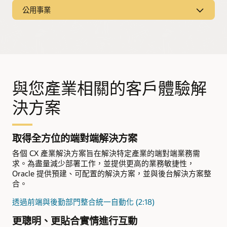
公用事業
企業銀行解決方案 (PDF)
協同創新
Oracle CX for Government 為衛生與公共服務、地方政府以及
探索零售—行銷與忠誠度解決方案
閱讀製造業的服務轉型願景 (PDF)
政府自助服務和資格提供領先業界的解決方案。
保險解決方案
平台銀行
為客戶創造超越商品的價值
證券與投資
監管與市場舉措
查看解決方案的實際應用情況
提高客戶參與度並將客戶服務互動個人化，為您的水電油氣客
探索 CX for Government
功能
戶打造更經濟實惠也更永續發展的未來。
高科技解決方案
數位客戶互動
探索 Oracle Permitting and Licensing
解決方案
探索 Oracle CX for Utilities
工業製造解決方案
為合作夥伴助力
與您產業相關的客戶體驗解
Oracle 零售解決方案
B2C 零售服務
汽車解決方案
為經銷商提供支援 (PDF)
零售業的客戶忠誠度解決方
零售數位與行為情報解決方
決方案
功能
數位客戶獲取
解決方案
案 (3:21)
案
衛生與人性化服務解決方案
海關和移民處理
零售業的商業活動管理解決
公用事業的人工智慧與行為
公共事業的現場服務解決方
外展、篩查和自助服務
用戶介面和指引導覽
方案
科學
案
取得全方位的端對端解決方案
專業政府服務
24x7 全渠道互動
公用事業的客戶資訊系統
各個 CX 產業解決方案旨在解決特定產業的端對端業務需
接收與資格
社群發展
求。為盡量減少部署工作，並提供更高的業務敏捷性，
數位公民參與
兒童福利
和扶養
Oracle 提供預建、可配置的解決方案，並與後台解決方案整
合。
透過前端與後勤部門整合統一自動化 (2:18)
更聰明、更貼合實情進行互動