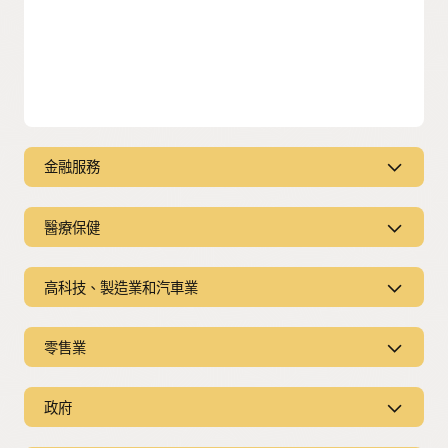
金融服務
在需要的時候提供金融服務
醫療保健
Oracle CX for Financial Services 針對消費金融、企業金融和保
險量身打造解決方案，協助您滿足客戶需求。
密切協調護理以改善患者治療成果
高科技、製造業和汽車業
Oracle CX for Healthcare 協助您連接患者和會員資料，以將護
探索 CX for Financial Services
理服務個人化、提高參與度、透過 AI 自動進行拓展及順利協調
滿足企業客戶和消費者的需求
醫療保健業務。
閱讀金融服務的 CX 趨勢 (PDF)
零售業
Oracle CX for High Technology, Manufacturing, and
Automotive 提供量身打造的解決方案，讓您更能滿足企業客戶
應對零售客戶的需求時刻
探索 CX for Healthcare
和消費者的需求。
政府
功能
Oracle CX for Consumer Markets 為消費品、零售和批發經銷
部門提供量身打造的解決方案。
將有效的宣傳變成卓越的成果
探索 CX for High Tech, Manufacturing, Automotive
零售銀行解決方案
行動服務