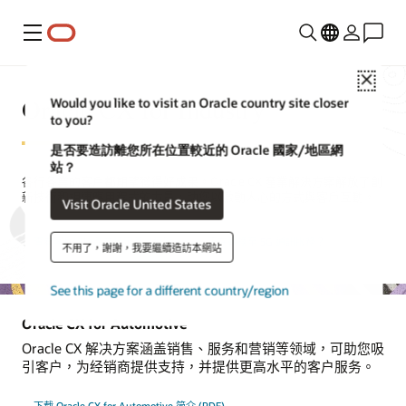
功能表
Close
Oracle CX for Industry
Would you like to visit an Oracle country site closer
to you?
是否要造訪離您所在位置較近的 Oracle 國家/地區網
站？
各行各業的客戶都期望獲得好成果。Oracle CX 產業解決方案解放了創
新技術和相連應用程式的力量，助您以激動人心的方式與客戶互動。
Visit Oracle United States
查看客戶體驗產業特定產品導覽
正在轉換至 5G 通訊服務？
不用了，謝謝，我要繼續造訪本網站
See this page for a different country/region
Oracle CX for Automotive
Oracle CX 解决方案涵盖销售、服务和营销等领域，可助您吸
引客户，为经销商提供支持，并提供更高水平的客户服务。
下载 Oracle CX for Automotive 简介 (PDF)