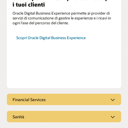
i tuoi clienti
Oracle Digital Business Experience permette ai provider di
servizi di comunicazione di gestire le esperienze e i ricavi in
ogni fase del percorso del cliente.
Scopri Oracle Digital Business Experience
Financial Services
I servizi finanziari entrano in scena nel
momento del bisogno
Sanità
Oracle CX per i servizi finanziari ti aiuta a soddisfare le
Coordina l'assistenza in modo fluido