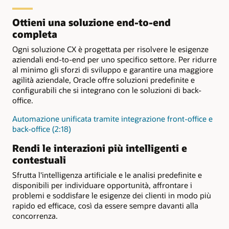
Soluzioni di gestione della
AI e scienze
Soluzioni di field service
clienti
retail
Soluzioni per servizi
Procedure doganali e
campagna per il retail
comportamentali per i
per i servizi di pubblica
sanitari e sociali
migratorie
Ottieni una soluzione end-to-end
servizi di pubblica utilità
utilità
completa
Comunicazione e
Interfaccia utente e
Customer information
relazione, screening e self-
navigazione guidata
system per i servizi di
Ogni soluzione CX è progettata per risolvere le esigenze
service
pubblica utilità
Coinvolgimento 24 ore al
aziendali end-to-end per uno specifico settore. Per ridurre
Servizi specializzati per
giorno, 7 giorni su 7,
al minimo gli sforzi di sviluppo e garantire una maggiore
pubblica amministrazione
omnicanale
agilità aziendale, Oracle offre soluzioni predefinite e
Ammissione e idoneità
Sviluppo della community
configurabili che si integrano con le soluzioni di back-
office.
Coinvolgimento digitale
Assistenza
e sostegno
dei cittadini
all'infanzia
Automazione unificata tramite integrazione front-office e
back-office (2:18)
Rendi le interazioni più intelligenti e
contestuali
Sfrutta l'intelligenza artificiale e le analisi predefinite e
disponibili per individuare opportunità, affrontare i
problemi e soddisfare le esigenze dei clienti in modo più
rapido ed efficace, così da essere sempre davanti alla
concorrenza.