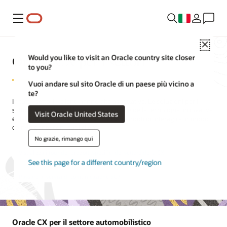
Menu
Close
Oracle CX per i settori
Would you like to visit an Oracle country site closer
to you?
Vuoi andare sul sito Oracle di un paese più vicino a
te?
In tutti i settori, i clienti hanno alte aspettative. Le soluzioni per i
settori di Oracle CX liberano il potenziale delle tecnologie innovative
Visit Oracle United States
e delle applicazioni connesse, consentendoti di interagire in modo
coinvolgente con i tuoi clienti.
No grazie, rimango qui
Visualizza i tour dei prodotti specifici del settore della CX
See this page for a different country/region
Passare ai servizi di comunicazione 5G?
Oracle CX per il settore automobilistico