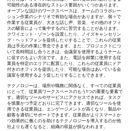
可能性のある潜在的なストレス要因がいくつかあります。
オープンな設計のワークスペースは、チームのコラボレー
ション作業のシナリオで有効な場合がありますが、個々で
作業する従業員が、大きな話し声、音楽、その他のオフィ
スの騒音によって集中するのに苦労することがあります。
クワイエット・ゾーンを設置したり、ノイズキャンセリン
グ・ヘッドフォンを提供したりすることで、これらの従業
員は手元の作業に専念できます。また、プロジェクトにつ
いて長時間話し合うときは、会議室を使用するようチーム
に促すのもよい方法です。また、電話を頻繁に使用する従
業員を特定のエリアに配置したり、これらの従業員にドア
付きのオフィスを提供したり、可能な場合はあいている会
議室を使用するよう促したりすることもできます。
テクノロジーは、場所や職務に関係なく、すべての従業員
にとって、従業員ワークスペースのもう1つの重要な要素で
す。適切なツールやサービスにアクセスできれば、タスク
を慎重かつ予定どおりに完了できます。適切なツールを使
用できる従業員は、エンゲージメントが高くなり、製品や
顧客を適切にサポートできます。従業員がよりスマートか
つ効果的に働くのを助けるテクノロジーを導入するのが他
社よりも遅くなると、組織の収益が損なわれます。