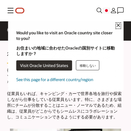
メニュー
Close
概要
業界向けHCM
ソリューション
新機能
Would you like to visit an Oracle country site closer
to you?
お住まいの地域に合わせたOracleの国別サイトに移動
従業員ワークスペースとは
しますか？
Visit Oracle United States
移動しない
従業員ワークスペースは、従業員が作業場所に関係なく必要な
ツールやサービスにアクセスするための、物理的かつデジタル
See this page for a different country/region
な中央ハブです。会社の職場にある自分の作業スペースに出向
く従業員もいますが、自宅やコーヒー・ショップで仕事をする
従業員もいれば、キャンピング・カーで世界各地を旅行や探索
しながら仕事をしている従業員もいます。特に、さまざまな場
所にチームが分散することはニュー・ノーマルであるため、組
織は、従業員がどこからでもシームレスにコラボレーション
し、コミュニケーションできるようにする必要があります。