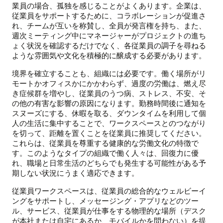
業員の場合、孤独を感じることがよくあります。企業は、
従業員をサポートするために、コラボレーションが促進さ
れ、チームが互いを称賛し、全員が発言権を持ち、また、
週次ミーティング中にマネージャーがプロジェクトの進ち
ょく状況を確認するだけでなく、各従業員の調子を尋ねる
ような雰囲気や文化を積極的に醸成する必要があります。
境界を確立することも、組織には必要です。働く場所がリ
モートかオフィスかにかかわらず、過度の労働は、燃え尽
き症候群を増やし、従業員のうつ病、ストレス、不安、そ
の他の有害な影響の原因になります。勤務時間後に通知を
スヌーズにする、休暇を取る、ダウンタイムを利用して個
人の生活に集中することで、ワークスペースとのつながり
を切って、距離を置くことを従業員に推奨してください。
これらは、従業員を尊重する健康的な労働文化の特徴で
す。このようなタイプの組織で働く人々は、回復力に優
れ、職場と日常生活のどちらでも発生する可能性がある予
期しない状況にうまく適応できます。
従業員ワークスペースは、従業員の総合的なウェルビーイ
ングをサポートし、メッセージング・アプリなどのツー
ル、サービス、従業員が仕事をする物理的な場所（デスク
が本社または自宅にあるか、モバイルかを問わない）を提