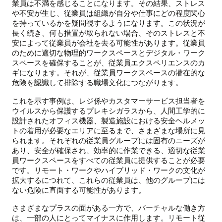
業員は不満を感じることになります。その結果、ストレス
や不安が生じ、従業員は組織が自分や仕事にどの程度関心
を持っているかを疑問視するようになります。この状況が
長く続き、何も措置が取られない場合、そのストレスと不
安によって従業員が会社を去る可能性があります。従業員
のために適切な物理的ワークスペースとデジタル・ワーク
スペースを確保することが、従業員エクスペリエンスのカ
ギになります。それが、従業員ワークスペースの潜在的な
危険を認識して排除する職場文化につながります。
これを示す事例は、レジ係やカスタマーサービス担当者を
ウイルスから保護するプレキシガラスから、人間工学的に
設計されたオフィス機器、製造施設における安全ヘルメッ
トの着用が必要なエリアに至るまで、さまざまな場所に見
られます。それぞれの従業員グループには固有のニーズが
あり、安全が確保され、効率的に作業できる、適切な従業
員ワークスペースをすべての従業員に提供することが必要
です。リモート・ワークやハイブリッド・ワークの文化が
拡大するにつれて、これらの従業員は、他のグループには
ない危険に直面する可能性があります。
さまざまなプラスの面がある一方で、バーチャルな働き方
は、一部の人にとってマイナスに作用します。リモート従