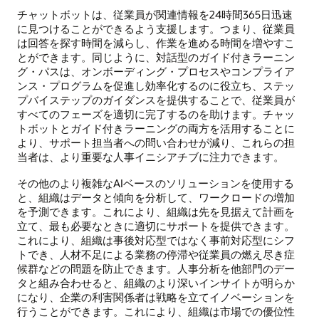
チャットボットは、従業員が関連情報を24時間365日迅速
に見つけることができるよう支援します。つまり、従業員
は回答を探す時間を減らし、作業を進める時間を増やすこ
とができます。同じように、対話型のガイド付きラーニン
グ・パスは、オンボーディング・プロセスやコンプライア
ンス・プログラムを促進し効率化するのに役立ち、ステッ
プバイステップのガイダンスを提供することで、従業員が
すべてのフェーズを適切に完了するのを助けます。チャッ
トボットとガイド付きラーニングの両方を活用することに
より、サポート担当者への問い合わせが減り、これらの担
当者は、より重要な人事イニシアチブに注力できます。
その他のより複雑なAIベースのソリューションを使用する
と、組織はデータと傾向を分析して、ワークロードの増加
を予測できます。これにより、組織は先を見据えて計画を
立て、最も必要なときに適切にサポートを提供できます。
これにより、組織は事後対応型ではなく事前対応型にシフ
トでき、人材不足による業務の停滞や従業員の燃え尽き症
候群などの問題を防止できます。人事分析を他部門のデー
タと組み合わせると、組織のより深いインサイトが明らか
になり、企業の利害関係者は戦略を立てイノベーションを
行うことができます。これにより、組織は市場での優位性