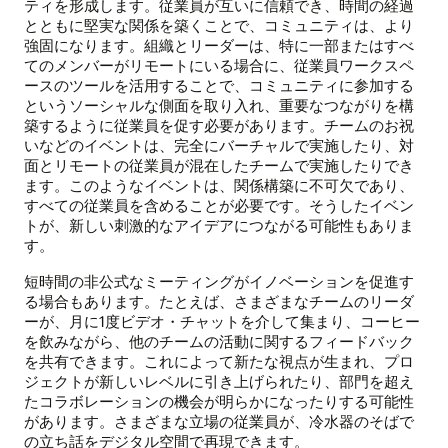
ティを形成します。従業員が互いに信頼でき、時間の経過
とともに堅実な関係を築くことで、コミュニティは、より
強固になります。組織とリーダーは、特に一部またはすべ
てのメンバーがリモートにいる場合に、従業員ワークスペ
ースのツールを活用することで、コミュニティに参加する
というソーシャルな側面を取り入れ、重要なつながりを構
築するように従業員を促す必要があります。チームのお祝
いなどのイベントは、完全にバーチャルで実施したり、対
面とリモートの従業員が混在したチームで実施したりでき
ます。このようなイベントは、関係構築に不可欠であり、
すべての従業員を含めることが必要です。そうしたイベン
トが、新しい刺激的なアイデアにつながる可能性もありま
す。
短時間の非公式なミーティングがイノベーションを促進す
る場合もあります。たとえば、さまざまなチームのリーダ
ーが、月に1度ビデオ・チャットを介して集まり、コーヒー
を飲みながら、他のチームの活動に関するフィードバック
を共有できます。これによって新たな視点が生まれ、プロ
ジェクトが新しいレベルに引き上げられたり、部門を超え
たコラボレーションの機会が明らかになったりする可能性
があります。さまざまな立場の従業員が、冷水器のそばで
の立ち話をデジタル空間で再現できます。