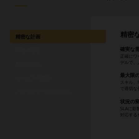
精密
精密な計画
確実な
1つの
オンラ
交通渋
最初の
現場の強化
正確にワ
技術者は
顧客はリ
リアルタ
利用可能
デルで、
履歴にす
伴う不測
ぬ状況を
ウンド時
顧客の強化
すべて揃
最大限
いつで
技術者
技術者
サービスの継続
部品注
スキル、
オフライ
顧客は、
ロケーシ
で適切な
も業務を
るため、
可視性を
作業指示
パーツとサービスの連携
ーされる
す。
状況の
リアル
最新情
ローカ
SLAに
技術者は
顧客は、
ストリー
あらゆ
対応する
トによる
先行的に
率的な経
正確な需
域倉庫の