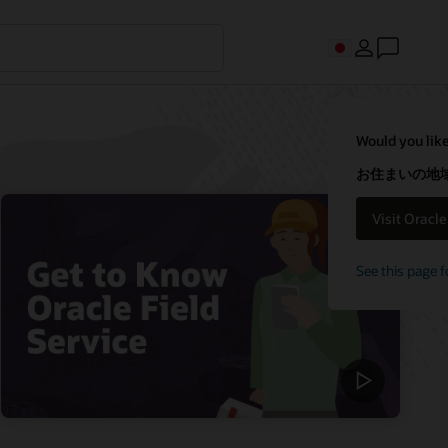
Would you like
お住まいの地域
Visit Oracl
See this page f