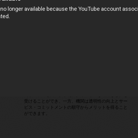
ケジュールどおりに到着するため、サービスプロバイ
ダーは契約内容を遵守し、迅速で信頼性の高いサービ
スにより顧客に満足感をもたらします。
Government
政府機関や公共事業分野では、建物の検査、公共事業
の維持、公益事業など、さまざまな業務でフィール
ド・サービス管理を使用しています。Oracle Field
Serviceでは、GPS追跡とリアルタイムでのステータス
更新により、政府の現場従業員や請負業者が効率的に
スケジュールを設定し、説明責任を果たせるように支
援することができます。市民はより優れたサービス
（サービス窓口の狭小化、タイムリーな通知など）を
受けることができ、一方、機関は透明性の向上とサー
ビス・コミットメントの順守からメリットを得ること
ができます。