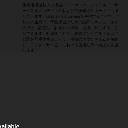
産業用機械および機器のメーカーは、フィールド・サ
ービスをメンテナンスおよび故障修理サポートに活用
しています。Oracle Field Serviceを使用することで、こ
れらの企業は、予防保全のための訪問スケジュールを
先行的に設定し、計画外の障害に迅速に対応すること
ができます。効率化された工程管理とリアルタイムに
部品を可視化することで、機械のダウンタイムを短縮
し、アフターサービスにおける運用効率の向上を支援
します。
産業プロフェッショナルサー
ビス
Oracle Field Serviceは、オンサイト・テクニカル・サー
ビス（HVAC、設備メンテナンス、機器較正など）を提
供するビジネス向けに、効率的な作業スケジュールリ
ングとリアルタイムでの作業状況の追跡を実現しま
す。これにより、フィールド・エンジニアは業務を適
切に遂行するための適切なツールと情報を入手してス