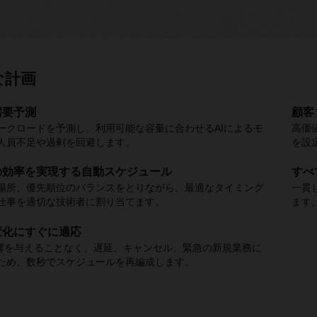
な計画
需要予測
モバイル・アプリですべての求人情報にアクセス
イン予約の設定
滞の遅れを解消
訪問で適切な部品を入手
顧客
外出
数秒
深刻
再訪
ークロードを予測し、利用可能な容量に合わせるAIによるモ
、マップ、説明書、部品リスト、
アルタイムの稼働状況から選択できるため、スケジュールに
イムのルーティングは、交通渋滞、道路閉鎖、または予期せ
な在庫を予定された作業に適合させ、デポの修理ターンアラ
ナレッジ記事
、および作業
高価
技術
カス
自動
デポ
人員不足や過剰を回避します。
ぐにアクセスできます。
の事態を避けることができます。
瞬時に調整します。
間を考慮することで、技術者が最初の訪問時に必要なものを
を設
置を
整す
間に
確認
えることができます。
の効率を実現する自動スケジュール
もどこでも作業
のライブ追跡
の居場所を把握
すべ
コン
フィ
その
返品
文の自動化
場所、優先順位のバランスをとりながら、最適なタイミング
ン・アクセスにより、技術者は接続性の低い環境や遠隔地で
リアルタイムに更新される地図上で技術者の到着を追跡でき
ョン・トラッキングは、実際の技術者の位置を表示し、真の
一貫
組み
顧客
スー
未使
仕事を適切な技術者に割り当てます。
継続することができます。
サービスを期待できる時間を正確に知ることができます。
実現します。
が確認されると倉庫やデポ修理からの出荷が自動的にトリガ
ます
安全
速な
転換
検査
ため、修理された部品が予定されたサービスに間に合いま
迅速
変化にすぐに適応
タイムのコラボレーション
報の自動入手
ルのようにナビゲーション
影響を与えることなく、遅延、キャンセル、緊急の新規業務に
現場を離れることなく、チャットや写真の共有、エキスパー
予約のリマインダー、遅延、技術者の変更などのアラートを
ト・レベルのルーティングは、各ジョブへの最速かつ最も効
る場所で在庫を追跡
ため、数秒でスケジュールを再編成します。
支援を受けることができます。
受信します。
路を確保できるよう支援します。
要計画のため、デポ、修理センター、技術者用トラック、地
全体にまたがり在庫水準をモニターします。