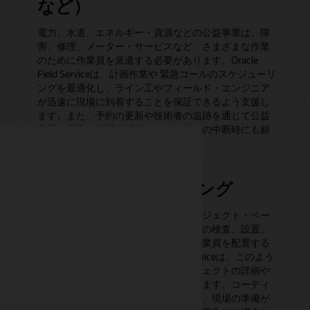
など）
電力、水道、エネルギー・資源などの公益事業は、障
害、修理、メーター・サービスなど、さまざまな作業
のために作業員を派遣する必要があります。Oracle
Field Serviceは、計画作業や 緊急コールのスケジューリ
ングを最適化し、ライン工やフィールド・エンジニア
が迅速に現場に到着することを保証できるよう支援し
ます。また、予約の更新や技術者の追跡を通じて公益
事業の顧客に情報を提供し、サービスの中断時にも顧
客満足度を向上させます。
建設・エンジニアリング
建設、エンジニアリング、およびプロジェクト・ベー
スの企業では、インフラストラクチャの検査、設置、
または修理を実施するために現場に作業員を配置する
ことがよくあります。Oracle Field Serviceは、このよう
なチームに統合スケジュールとプロジェクトの詳細や
計画へのモバイル・アクセスを提供します。コーディ
ネーターは、必要に応じて（たとえば、現場の準備が