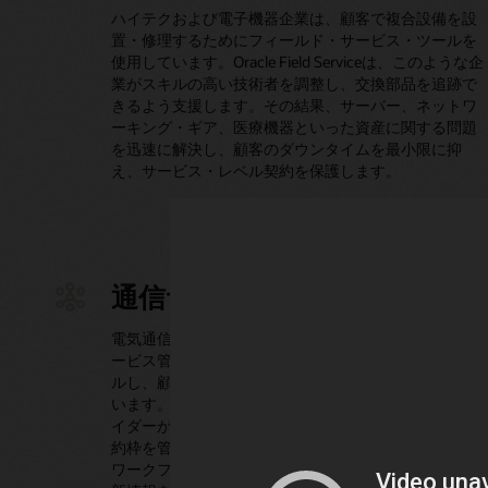
ハイテクおよび電子機器企業は、顧客で複合設備を設
置・修理するためにフィールド・サービス・ツールを
使用しています。Oracle Field Serviceは、このような企
業がスキルの高い技術者を調整し、交換部品を追跡で
きるよう支援します。その結果、サーバー、ネットワ
ーキング・ギア、医療機器といった資産に関する問題
を迅速に解決し、顧客のダウンタイムを最小限に抑
え、サービス・レベル契約を保護します。
通信サービスプロバイダー
電気通信事業者やケーブル事業者は、フィールド・サ
ービス管理を使用して、新しいサービスをインストー
ルし、顧客の施設内でネットワークの問題を解決して
います。Oracle Field Serviceは、通信サービス・プロバ
イダーが、分散した大規模な技術者チームと過密な予
約枠を管理できるよう支援します。ルート、技術者の
ワークフローを最適化し、技術者の居場所に関する最