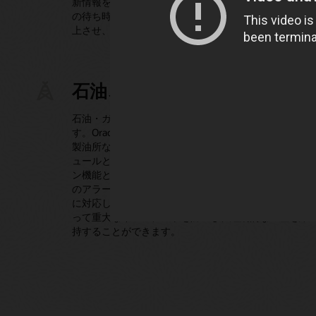
新情報を顧客に提供することで、プロバイダーは予約
の待ち時間を短縮し、初回のインストール成功率を向
上させ、加入者の満足度を高めることができます。
石油、ガス
石油・ガス業界では、安全性と稼働時間が最も重要で
す。Oracle Field Serviceは、パイプライン、掘削リグ、
製油所などの遠隔地へのメンテナンス技術者のスケジ
ュールと派遣を支援します。このシステムのオフライ
ン機能とIoT統合により、現場の担当者はセンサーから
のアラート（漏水や圧力の異常など）を受信して即座
に対応します。その結果、企業は迅速な現場介入によ
って重大なインシデントを防止し、継続的な生産を維
持することができます。