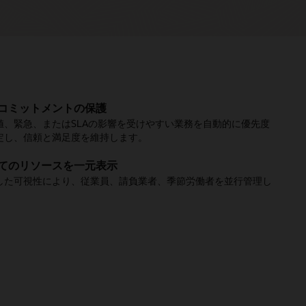
コミットメントの保護
先で部品を追跡
でスケジュール変更
化する前に問題を特定
問の回避
値、緊急、またはSLAの影響を受けやすい業務を自動的に優先度
者は、現場から数秒で、在庫状況の確認、在庫の予約、部品の位
タマーサポートに電話することなく、セルフサービスで予約を調
化されたアラートにより、SLAに対するリスクが示され、期限に
からの修理品を含む必要な部品が派遣前に入手可能であることを
定し、信頼と満足度を維持します。
確認することができます。
ることができます。
合わなくなる前に行動を起こすよう促します。
し、不要なフォローアップ・コールをなくします。
てのリソースを一元表示
プライアンスの常時推進
ードバックをすぐに共有
場で変更
を簡素化
した可視性により、従業員、請負業者、季節労働者を並行管理し
込みのワークフローは、各ステップを通じて技術者をガイドし、
はサービス直後に評価やコメントを提供することができ、より迅
パーバイザーは、優先順位が変わった場合、すぐに技術者の配置
用または欠陥のある部品をデポ修理に送り返すプロセス（追跡、
。
性と品質の要件への対応を支援します。
インサイトが実現します。
、ルート変更、サポートを行うことができます。
、再入荷を含む）を自動化することで、次の作業に備えて在庫を
に準備することができます。