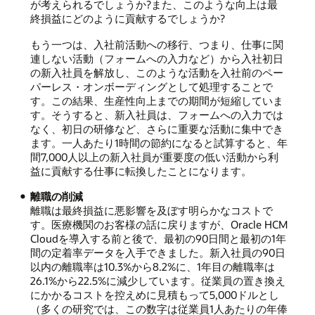
が考えられるでしょうか?また、このような向上は最
終損益にどのように貢献するでしょうか?
もう一つは、入社前活動への移行、つまり、仕事に関
連しない活動（フォームへの入力など）から入社初日
の新入社員を解放し、このような活動を入社前のペー
パーレス・オンボーディングとして処理することで
す。この結果、生産性向上までの期間が短縮していま
す。そうすると、新入社員は、フォームへの入力では
なく、初日の研修など、さらに重要な活動に集中でき
ます。一人あたり1時間の節約になると試算すると、年
間7,000人以上の新入社員が重要度の低い活動から利
益に貢献する仕事に転換したことになります。
離職の削減
離職は最終損益に悪影響を及ぼす明らかなコストで
す。医療機関のお客様の話に戻りますが、Oracle HCM
Cloudを導入する前と後で、最初の90日間と最初の1年
間の定着率データを入手できました。新入社員の90日
以内の離職率は10.3%から8.2%に、1年目の離職率は
26.1%から22.5%に減少しています。従業員の置き換え
にかかるコストを控えめに見積もって5,000ドルとし
（多くの研究では、この数字は従業員1人あたりの年俸