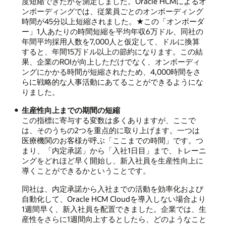
度短縮できたかを測定しました。Oracle HCMによるオ
ンボーディングでは、従業員ごとのオンボーディング
時間が45分以上短縮されました。★この「オンボーダ
ー」1人あたりの時間短縮を平均年収6万ドル、同社の
年間平均採用人数を7,000人と仮定して、ドルに換算
すると、年間15万ドル以上の節約になります。この結
果、企業のROIが向上しただけでなく、オンボーディ
ングにかかる時間が短縮されたため、4,000時間をさ
らに戦略的な人事活動にあてることができるようにな
りました。
生産性向上までの期間の短縮
この指標に寄与する変数は多くありますが、ここで
は、そのうちの2つを重点的に取り上げます。一つは
医療機関のお客様が呼ぶ「ここまでの時間」です。つ
まり、「内定承諾」から「入社1日目」まで、トレーニ
ングをどれほど早く開始し、新入社員を生産性向上に
導くことができるかということです。
同社は、内定承諾から入社までの活動を効率化および
自動化して、Oracle HCM Cloudを導入しない場合より
1週間早く、新入社員を配置できました。企業では、生
産性をさらに1週間向上するとしたら、どのようなこと