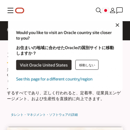
メニュー
Close
概要
業界向けHCM
ソリューション
新機能
Would you like to visit an Oracle country site closer
to you?
お住まいの地域に合わせたOracleの国別サイトに移動
オンボーディングとは
しますか？
Visit Oracle United States
移動しない
米国の平均的な従業員定着率は70～85%です。適切な定着率は
90%以上と言われていますが、この数字には、改善の余地があ
See this page for a different country/region
り、オンボーディングが役立ちます。オンボーディングは、新
入社員が新しい職務に向けてどのようにまとまり備えるかに関
するすべてであり、正しく行われると、定着率、従業員エンゲ
ージメント、および生産性を直接的に向上できます。
タレント・マネジメント・ソフトウェアの詳細