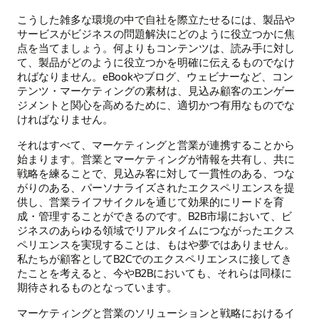
こうした雑多な環境の中で自社を際立たせるには、製品や
サービスがビジネスの問題解決にどのように役立つかに焦
点を当てましょう。何よりもコンテンツは、読み手に対し
て、製品がどのように役立つかを明確に伝えるものでなけ
ればなりません。eBookやブログ、ウェビナーなど、コン
テンツ・マーケティングの素材は、見込み顧客のエンゲー
ジメントと関心を高めるために、適切かつ有用なものでな
ければなりません。
それはすべて、マーケティングと営業が連携することから
始まります。営業とマーケティングが情報を共有し、共に
戦略を練ることで、見込み客に対して一貫性のある、つな
がりのある、パーソナライズされたエクスペリエンスを提
供し、営業ライフサイクルを通じて効果的にリードを育
成・管理することができるのです。B2B市場において、ビ
ジネスのあらゆる領域でリアルタイムにつながったエクス
ペリエンスを実現することは、もはや夢ではありません。
私たちが顧客としてB2Cでのエクスペリエンスに接してき
たことを考えると、今やB2Bにおいても、それらは同様に
期待されるものとなっています。
マーケティングと営業のソリューションと戦略におけるイ