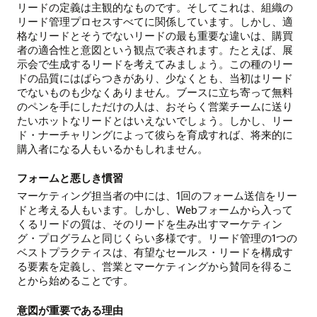
リードの定義は主観的なものです。そしてこれは、組織の
リード管理プロセスすべてに関係しています。しかし、適
格なリードとそうでないリードの最も重要な違いは、購買
者の適合性と意図という観点で表されます。たとえば、展
示会で生成するリードを考えてみましょう。この種のリー
ドの品質にはばらつきがあり、少なくとも、当初はリード
でないものも少なくありません。ブースに立ち寄って無料
のペンを手にしただけの人は、おそらく営業チームに送り
たいホットなリードとはいえないでしょう。しかし、リー
ド・ナーチャリングによって彼らを育成すれば、将来的に
購入者になる人もいるかもしれません。
フォームと悪しき慣習
マーケティング担当者の中には、1回のフォーム送信をリー
ドと考える人もいます。しかし、Webフォームから入って
くるリードの質は、そのリードを生み出すマーケティン
グ・プログラムと同じくらい多様です。リード管理の1つの
ベストプラクティスは、有望なセールス・リードを構成す
る要素を定義し、営業とマーケティングから賛同を得るこ
とから始めることです。
意図が重要である理由