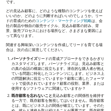
です。
どの見込み顧客に、どのような種類のコンテンツを使えば
いいのか、どのように判断すればいいのでしょうか。リー
ドの育成のための
コンテンツ・マーケティング戦略
は、会
社の製品や独自の販売サイクル、見込み顧客の好み、背
景、販売プロセスにおける場所など、さまざまな要因によ
って異なります。
関連する興味深いコンテンツを作成してリードを育てる場
合は、次の点に留意してください。
パーソナライズ
リードの育成アプローチをできるかぎり
カスタマイズします。パーソナライズは、見込み顧客と
の真の会話の構築に役立ちます。潜在的な購入者が抱え
ている問題に特化したコンテンツにします。ビジネス上
の問題解決に役立っていますか？顧客に適したフォーマ
ットで提供されていますか？顧客の役割、業界、または
使用するソフトウェアに関連していますか？
既存顧客を忘れないこと
見込み顧客との関係性を維持す
る一方で、既存顧客を無視してはいけません。既存顧客
とは、既にビジネス上の関係が確立しています。そのた
め、彼らと連絡を取り続けることが重要です。既存顧客