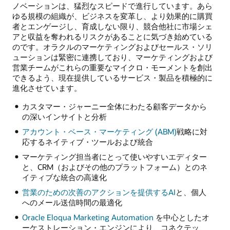
ノベーションは、猛烈なスピードで進行しています。あら
ゆる規模の組織が、ビジネスを変革し、より効果的に購買
者とエンゲージし、育成しない限り、競合他社に市場シェ
アと収益を奪われるリスクがあることに気づき始めている
のです。オラクルのマーケティングおよびセールス・ソリ
ューションは緊密に連携しており、マーケティングおよび
営業チームがこれらの重要なマイクロ・モーメントを創出
できるよう、現在提供しているサービス・製品を積極的に
進化させています。
カスタマー・ジャーニー全体にわたる顧客データから
の深いインサイトと分析
アカウント・ベース・マーケティング (ABM)
戦略に対
応するネイティブ・ツールおよび統合
マーケティング担当者にとって使いやすいエディター
と、CRM（およびその他のプラットフォーム）とのネ
イティブな統合の高速化
営業のための次善のアクションを提供するAI
と、個人
へのメール送信時間の最適化
Oracle Eloqua Marketing Automation
を中心としたオ
ーケストレーション・エンジンにより、コネクテッ