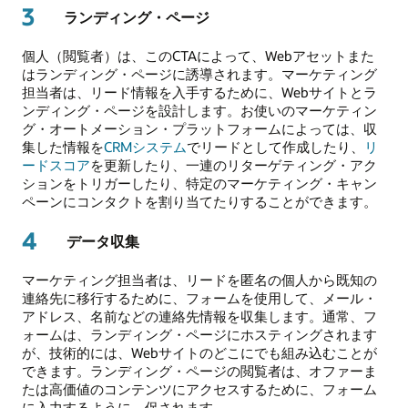
3
ランディング・ページ
個人（閲覧者）は、このCTAによって、Webアセットまた
はランディング・ページに誘導されます。マーケティング
担当者は、リード情報を入手するために、Webサイトとラ
ンディング・ページを設計します。お使いのマーケティン
グ・オートメーション・プラットフォームによっては、収
集した情報を
CRMシステム
でリードとして作成したり、
リ
ードスコア
を更新したり、一連のリターゲティング・アク
ションをトリガーしたり、特定のマーケティング・キャン
ペーンにコンタクトを割り当てたりすることができます。
4
データ収集
マーケティング担当者は、リードを匿名の個人から既知の
連絡先に移行するために、フォームを使用して、メール・
アドレス、名前などの連絡先情報を収集します。通常、フ
ォームは、ランディング・ページにホスティングされます
が、技術的には、Webサイトのどこにでも組み込むことが
できます。ランディング・ページの閲覧者は、オファーま
たは高価値のコンテンツにアクセスするために、フォーム
に入力するように、促されます。