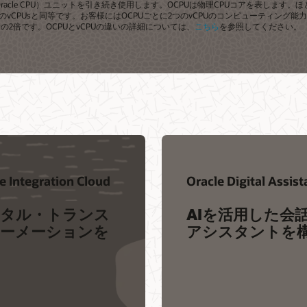
cle CPU）ユニットを引き続き使用します。OCPUは物理CPUコアを表します。
つのvCPUsと同等です。お客様にはOCPUごとに2つのvCPUのコンピューティング
2倍です。OCPUとvCPUの違いの詳細については、
こちら
を参照してください。
e Integration Cloud
Oracle Digital Assist
タル・トランス
AIを活用した会
ーメーションを
アシスタントを