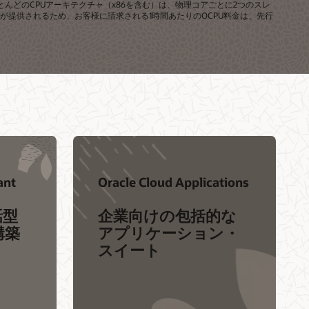
ほとんどのCPUアーキテクチャ（x86を含む）は、物理コアごとに2つのスレ
能力が提供されるため、お客様に請求される1時間あたりのOCPU料金は、先行
ant
Oracle Cloud Applications
話型
企業向けの包括的な
構築
アプリケーション・
スイート