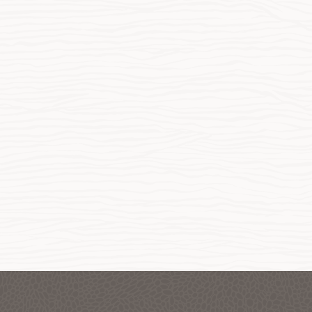
 Cloud Applicationsの拡張
カスタマイズおよび追加
ュアップ・サービス・ソース
ケーションの迅速な公開
 Cloud Applications内にカスタムタブとして、または外部ア
ML5、JavaScript、およびCSSテクニックを使用して、
ータオブジェクトと組み合わせて複数のソースからサー
たら、ボタンをクリックするだけで、世界中のユーザー
ションにリンクされたメニューオプションとしてアプリ
ーションおよび拡張機能をカスタマイズできます。
用する統合されたアプリケーションを作成できます。
定のユーザーグループがアプリケーションを利用できま
ンを埋め込むことができます。
ルサインオン・アクセス
Oracle Cloud Applicationsと同じユーザーおよびロー
できるため、別途ログインする必要がありません。