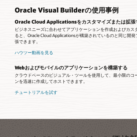
サービス
Webベ
Oracle Visual Builderの使用事例
データオ
クラウド
アプリケーシ
すぐに始め
アプリケ
作成した
Oracle Cloud Applicationsをカスタマイズまたは拡
クトに簡
なので、
トを定義
クトップ
する必要
ビジネスニーズに合わせてアプリケーションを作成およびカスタマイズす
リケーシ
Oracl
ると、Oracle Cloud Applicationsが構築されている
マルチチ
より簡単
すべてのOr
張できます。
REST
統一され
用して迅
Visua
オラクル
レスポン
ハウツー動画を見る
アクション
するだけ
（PWA）
アルアプ
デモを見る
Webおよびモバイルのアプリケーションを構築する
クラウドベースのビジュアル・ツールを使用して、最小限のコー
Visual
ンを迅速に作成してホストできます。
チュートリアルを試す