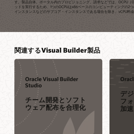
す。製品自体、ポータル内のプロビジョニング、請求などでは、OCPU（Ora
ッドを実行するため、1つのOCPUはx86ベースのコンピューティングの2
インスタンスなどのサブコア・インスタンスである場合を除き、vCPU料金の
関連するVisual Builder製品
Oracle Visual Builder
Oracl
Studio
デジ
チーム開発とソフト
フォ
ウェア配布を合理化
加速