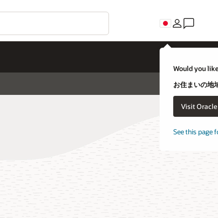
Would you like
お住まいの地域
Visit Oracl
See this page f