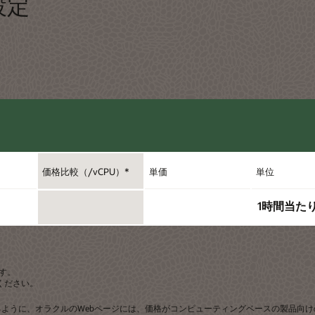
格設定
価格比較（/vCPU）*
単価
単位
1時間当たり
す。
ください。
に、オラクルのWebページには、価格がコンピューティングベースの製品向けのvCPU