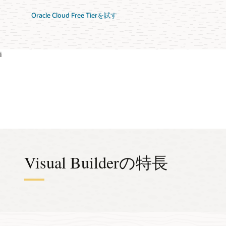
Oracle Cloud Free Tierを試す
i
Visual Builderの特長