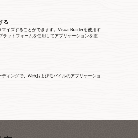
カタログ
ースのアプリビルダー
Oracle
機能の
ブジェクトのカスタマイズ
への公開
マッシ
アプリ
ョンでOracle Cloud Applicationsのビジネスオブジェ
ることができます。Visual Builderは、ブラウザベース
Oracle
標準のHT
ーションに関連したデータを格納する新しいオブジェク
アプリケーションはクラウド内のユーザーが任意のデス
独自のデ
準備でき
張する
単にアクセスできます。
ソフトウェアをダウンロードしたりインストールしたり
プリケー
アプリケ
できます。スプレッドシートをマルチユーザーWebアプ
またはモバイルデバイスから利用できます。
ビスを利
または特
はありません。
ケーショ
ることができます。Visual Builderを使用す
ョンに置き換えることができます。
す。
e Applicationサービスカタログの使用
のと同じ開発プラットフォームを使用してアプリケーションを拡
ャネルアプリの構築
になったビジュアル開発
シング
acle Cloud Applicationsからビジネスオブジェクトを使
サービスへの簡単なアクセス
た開発アプローチでオンデバイスにインストールできる
速にアクセスおよび構築できます。
l Builderでは、ドラッグアンドドロップ・コンポーネントや
拡張機能でも
のRESTサービスカタログから選択したり、数回クリック
シブWebアプリケーションとプログレッシブWebアプリ
、またWYSIWYGインターフェイスなどの強力なビジュ
ルを利用
でその他のRESTサービスを呼び出したりできます。
を作成できます。
リ設計ツールを利用できます。
 (6:36)
ディングで、Webおよびモバイルのアプリケーショ
 Builderの実際の動作を見る (11:41)