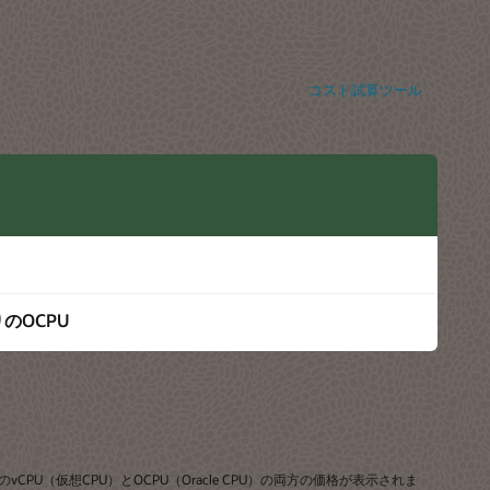
コスト試算ツール
のOCPU
（仮想CPU）とOCPU（Oracle CPU）の両方の価格が表示されま