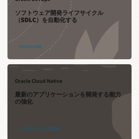
Oracleハンズオンラボ
ソフトウェア開発ライフサイクル
（SDLC）を自動化する
Oracle Cloud Infrastructureのハンズオンラボをお試しくださ
い。
はじめる
DevOpsの詳細
ログインのサポート
Oracle Cloud Native
My Oracle Supportログイン
オラクル
最新のアプリケーションを開発する能力
の強化
Oracle Consulting
サポートリソース
高度なカスタマー・サービス
My Oracle Supportのリソース
Oracle Soar: クラウド移行サービス
サポートポリシーと実践
クラウドネイティブの詳細
サービス品質保証