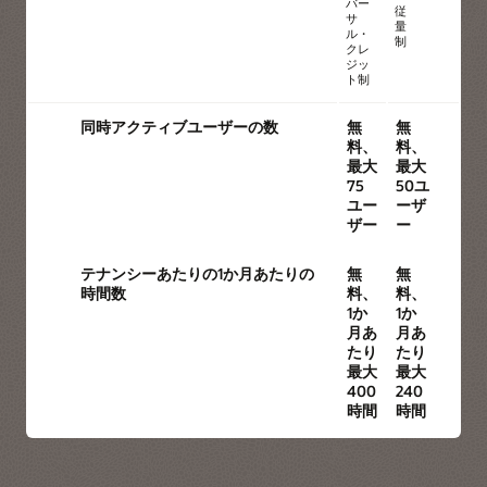
バー
従
サ
量
ル・
制
クレ
ジッ
ト制
同時アクティブユーザーの数
無
無
料、
料、
最大
最大
75
50ユ
ユー
ーザ
ザー
ー
テナンシーあたりの1か月あたりの
無
無
時間数
料、
料、
1か
1か
月あ
月あ
たり
たり
最大
最大
400
240
時間
時間