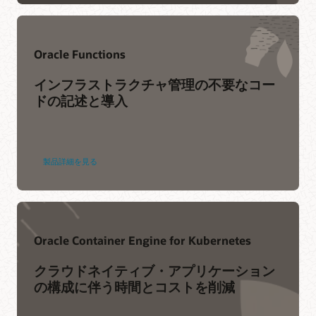
サービス・ヘルス・ダッシュボード
パートナー
Customer Connectフォーラム
Accenture
Capgemini
Oracle Functions
Cognizant
インフラストラクチャ管理の不要なコー
Deloitte
ドの記述と導入
DXC
IBM
Infosys
製品詳細を見る
パートナーを見つける
Oracle Container Engine for Kubernetes
クラウドネイティブ・アプリケーション
の構成に伴う時間とコストを削減