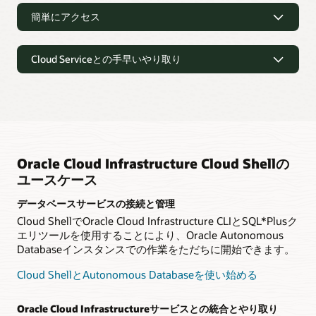
簡単にアクセス
簡単にアクセス
Cloud Serviceとの手早いやり取り
Oracle Cloud Consoleで利用可能
Cloud Shellは、Oracle Cloud Consoleユーザー・インターフ
Cloud Serviceとの手早いやり取り
ェイスを介してすべてのOracle Cloud Infrastructureユーザー
が利用できます。
CLIによるOracle Cloud Infrastructureリソースの管理
Cloud Shellには、Oracle Cloud Infrastructure CLIなど、ただ
永続的なCloud Shellプロジェクト
ちに開始するために必要なツールがすべて用意されていま
す。手順については、
Oracle Cloud Infrastructureハンズオン
Cloud Shellでは、
5GBの永続ストレージ
が提供されるため、
ラボ
をご覧ください。
ユーザーはセッション間で作業を保存したり、継続中のプロ
Oracle Cloud Infrastructure Cloud Shellの
ジェクトにすばやく戻ったりできます。
ユースケース
Cloud ShellによるOracle Container Engine for
Kubernetesクラスターへのアクセス
無料
データベースサービスの接続と管理
DevOpsやエンジニアや開発者は、
ハンズオンラボ
を利用し
Cloud Shellが
月額テナンシー制限
内に限り無料で利用できま
Cloud ShellでOracle Cloud Infrastructure CLIとSQL*Plusク
て、Container Engine for Kubernetesクラスターを導入、接
す。
エリツールを使用することにより、Oracle Autonomous
続して、サンプルアプリケーションを、すべてCloud Shell内
部で実行できます。
Databaseインスタンスでの作業をただちに開始できます。
Cloud Shell のドキュメント
Cloud ShellとAutonomous Databaseを使い始める
Oracle Functionsとの統合
Docker、Fn CLI、Oracle Cloud Infrastructure CLIなどのイン
ストールと構成を行わずに、数分でCloud Shellでの
Oracle
Oracle Cloud Infrastructureサービスとの統合とやり取り
Functions
の導入、構成、およびテストが可能になります。