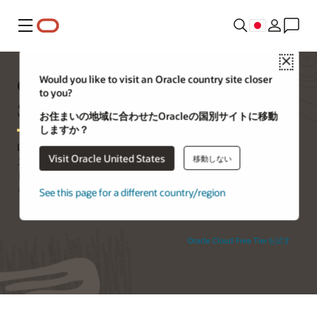
メニュー
Close
Oracle Cloud Infrastructure Cloud
Would you like to visit an Oracle country site closer
to you?
Shell
お住まいの地域に合わせたOracleの国別サイトに移動
しますか？
Linuxシェルおよび認証済みのコマンドライン・インターフェイ
Visit Oracle United States
移動しない
ス（CLI）を提供するブラウザベースの端末、Cloud Shellを使用
して、アプリケーション開発やクラウドリソースへのアクセス
を容易にします。
See this page for a different country/region
Oracle Cloud Free Tierを試す