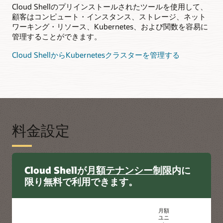
Cloud Shellのプリインストールされたツールを使用して、
顧客はコンピュート・インスタンス、ストレージ、ネット
ワークショップ: Oracle Cloud Shellを使用してOracle
ワーキング・リソース、Kubernetes、および関数を容易に
Container Engine for Kubernetesクラスターを導入する
管理することができます。
Cloud ShellからKubernetesクラスターを管理する
料金設定
Cloud Shellが
月額テナンシー制限
内に
限り無料で利用できます。
月額
ユニ