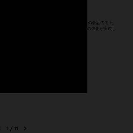
関係を構築
erを使用すると、採用イベントの促進とサポート、求職者との会話の向上、
のデジタル・アシスタント・エクスペリエンスの強化が実現し
oster（PDF）
previous
next
1
/
11
slide
slide