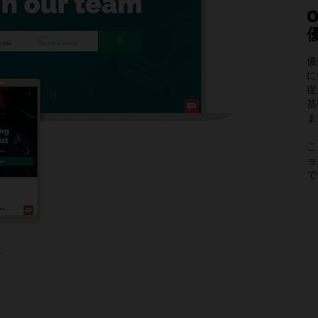
O
優
に
従
基
ま
こ
ョン
で
image
+