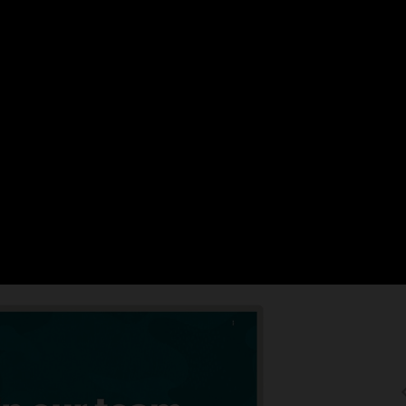
採用を加速し、より良い
っており、テクノロジー・エコシステム
Recruiting Boost
もに、人事に関する新しい分析情
面接の効率性の向上、求職者
ます。
データシート: Recruiting Bo
and Recruiting Booster