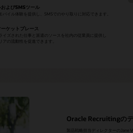
人材コミュニティ
およびSMSツール
主導の効率性
的な人材調達のために、候補者を関心に基づいて理解し、自
eysの詳細
ic Skillsの詳細
モバイル体験を提供し、SMSでのやり取りに対応できます。
グメント化できます。
・プロセスに基づいて、求職者を新規採用者に自動的に変換
edInとの統合の詳細
員を新しい役割に移行できます。
マーケットプレース
ライズされた仕事と派遣のソースを社内の従業員に提供し
リアの流動性を促進できます。
Oracle Recruiti
製品戦略担当ディレクターのJane Veader