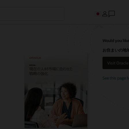
Would you like
お住まいの地域
Visit Oracl
See this page f