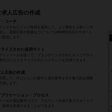
な求人広告の作成
者エンゲージメント
ーニーによるオンボーディング
とレポート
性
ル主導の採用
イベント
模な関係構築
の効率を向上
ア・コーチ
の推薦
セルフ・スケジューリング
ナライズされたタスク
タイム・データ
統合的なスイート
のスキル・インベントリ
ト検出
のメッセージング
面接の調整
ライズされたジョブ推奨を提供して、より豊富な人材インサ
用して、募集中のポジションに最適な候補者と応募者を見つけ
自分の面接をスケジュールすることで、プロセスを迅速化で
署、役割、雇用形態などに合わせてオンボーディング活動を
とコラボレーションを強化するため、採用のKPIを可視化
e Cloud HCMのネイティブな一部であるこのソリューションによ
動化を活用して、組織のスキルを継続的に最新に保ち、ギャッ
援なしで、イベント専用のランディング・ページを作成して求
e Recruitingを通じて、テキストやEメールで人材と直接対話でき
回のクリックで、求職者のグループ面接、求人またはイベン
得し、質疑応答や面接などについて24時間365日のサポート
、迅速に行動し、採用の偏りを小さくできます。
ができます。
全体でリーダーとレポートを共有できます。
合の頭痛の種を減らし、チームに一貫した体験を提供できま
します。
ルに埋め込むことができます。
ジュールおよび表示できます。
に提供します。
CRMツール
ツール
ーディング前のオプション
標
に対する推奨事項
ージ
シスタント
ロセスの自動化
ナライズされた採用サイト
ナーのグローバル・ネットワーク
係とパイプラインを構築するために、タレント・プールの管
の掲載、求職者とのコミュニケーション、スクリーニング、
が歓迎されていると感じ、入社する前にチームと文化を感じ
ールと過去の採用スピードをAIで分析して、職務充足までの
や社員プロフィールに追加可能なスキルベースの推薦事項
シング・パイプラインを供給するカスタム登録フォームを作
acle Digital Assistantを通じて、人材募集や推奨事項を参照
者と求職者の面接に最適なタイム・スロットを自動的に生成
ザインツールを使って、ブランディングされたキャリアサイ
者とのやりとりを簡単に行うことができます。
ファーなどを自動化する強力なツールを活用し、生産性を向
うにします。
確に見積もることができます。
e Recruiting向けにサポートおよび保守されている認定されたツ
外の候補者に提供します。
す。
コードを生成して迅速に応募できます。
。
者向けにカスタマイズされたコンテンツを作成できます。
す。
コシステムへのアクセスによって、採用プロセスを強化しま
人材に対する意識
レスなオンボーディング
分析情報
ームに対する推奨事項
クリーニング質問リスト
リジェントな履歴書抽出
された面接管理
求人広告の作成
クティビティ・センター
求職者として自動的に評価するソリューションを用い、組織
全体で接続された1つのソリューションで、すべてのHCMタ
段階をカバーする人材データにアクセスして、従業員の経
ムが、類似した職務で卓越したパフォーマンスを発揮してい
参加者を事前スクリーニングして、まだ応募を検討していな
履歴書抽出を無制限に利用し、20以上の言語で応募を迅速に
ジュール、面接担当者のワークロード、フィードバック、勤
dInとの統合
を活用して、ポジションの要件と成功基準を示す魅力的な職務
な人材を確認します。
ーソナライズされたエクスペリエンスを通じて、採用チーム
ンボーディングに簡単に結びつけます。
ル、希望についてより詳しく知ることができます。
スキルに基づいて、募集要項や職務記述書に記載すべきスキ
人材を特定できます。
ます。
況などを1か所で管理できます。
作成します。
要なアクションと優先順位をすばやく理解できます。
dInプロフィールをインポートしたり、LinkedInによる求職者の
できるように支援します。
用したりして、人材を見つけ、効率を高めます。
ャンペーンの作成
エクスペリエンス
スの完全な可視化
ト分析
アクティビティ管理
アプリケーション・プロセス
された採用
のスキルアップとリスキル
も従来の採用も、メールやソーシャルキャンペーンでアウト
のようにタスクを完了させるか、ステップバイステップのガ
が人事、財務、カスタマーエクスペリエンス（CX）など、
登録、出席、応募者コンバージョンに関するデータと指標に
グ・インプレッションから社内異動まで、求職者のすべての
募
メールや電話番号だけで、アカウント作成不要でスタートで
強化し、より多くの応募を促します。
務のテンプレートやデータを活用し、新しい求人やオファー
を従業員に提供し、社内異動とオンボーディングを容易にし
ネスに与える影響を理解して、より賢明な意思決定を行うこ
マネージャーがスキルを管理し、個人の成長を促すアクショ
功を測定できます。
クションを1箇所で追跡できます。
、採用を加速させることができます。
作成できます。
ます。
ndeedやLinkedInなどのパートナー・サイトから離れること
するための、一元的な場所を提供します。
人への応募をすべて完了できるようにします。