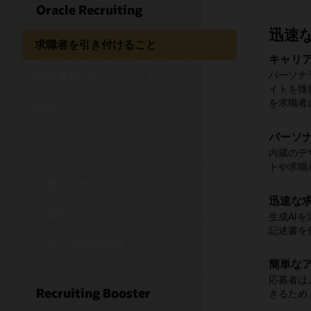
Oracle Recruiting
迅速
求職
採用
ジャ
分析
拡張
スキ
採用
大規
面接
求職者を引き付けること
キャリ
求職者
面接の
パーソ
リアル
1つの
従業員
イベン
双方向
大量の
求職者エンゲージメント
パーソナ
AIを使
候補者が
特定の部
意思決定
Oracl
AIと自
ITの支
Oracl
ほんの数
イトを獲
ることで
きます。
行うこと
し、組織
って、統
プを特定
人ポータ
ます。
トをスケ
を求職者
す。
採用
組込みの
自動化
オンボ
予測指
候補者
登録ペ
採用ア
面接プ
パーソ
パート
ジャーニーによるオンボーディ
強力な関
求人情報
新入社員
求職者プ
応募書類
人材ソー
求職者はOr
採用担当
ング
内蔵のデ
理と求職
面接、オ
られるよ
時間を正
Oracl
を、社内
成できま
し、QR
できます
トや求職
上できま
ールのエ
す。
分析とレポート
社内の
シーム
従業員
採用チ
事前ス
インテ
一元化
迅速な
採用ア
従業員を
ビジネス
雇用の全
採用チー
イベント
求職者は
面接スケ
Linke
拡張性
生成AI
内の優秀
1つのパ
スクをオ
験、スキ
る人材の
い優秀な
完了でき
務可能状
記述書を
は最も重
Linke
ルを特定
推奨を活
スキル主導の採用
採用キ
従業員
ビジネ
イベン
求職者
簡単な
合理化
従業員
大量採用
いつ、ど
採用活動
イベント
ソーシン
直接応
応募者は
リーチを
過去の職
イダンス
他のビジ
従業員と
より、成
インタラ
Recruiting Booster
きるため
を簡単に
ます。
とができ
求職者がI
ンを推奨
なく、求