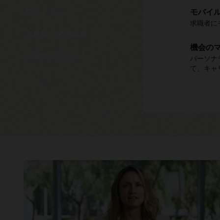
動的な
モバイル
ルール
採用イベント
より戦略
Journ
Dynam
求職者に
動的にセ
ビジネス
Link
し、従業
大規模な関係構築
機会の
面接の効率を向上
パーソナ
て、キャ