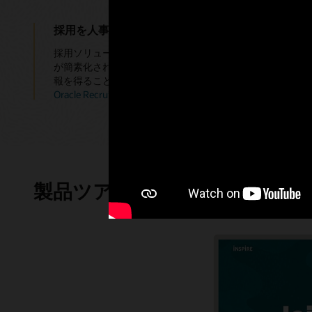
採用を人事と統合する
採用ソリューションがOracle Cloud HCMの一部とな
が簡素化されます。ITの複雑性とコストが削減されるとと
報を得ることができます。
Oracle Recruitingへのアップグレード（PDF）
製品ツアー - Oracle Recruiting 