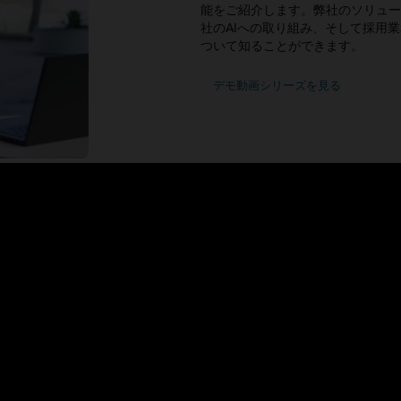
能をご紹介します。弊社のソリュー
社のAIへの取り組み、そして採用
ついて知ることができます。
デモ動画シリーズを見る
のメリット
採用効率を向上させる
なツール、迅速かつ簡単なアプリ
AIによる求職者推奨、ネイ
化します。
用とオンボーディングを迅速
お客様がOracle Recruit