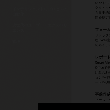
いやすい
異を継続
て、差異
は、手動
務連結、
認証
クル・ソ
てアラー
分析とド
ダウンス
算に必要
インテリジェントなプロセスの
アプリ
データ
財務開示
も集中的
れるよう
実行する
役立ちま
自動化
Clou
EPMア
証が必要で
間を指定
従ってユ
Oracle 
監視と管
ウス、業
してマー
予測プ
次世代のユーザー・エクスペリ
自動照
たビジネ
Digit
フォー
KPIお
エンス
財務およ
強力なト
できます
EPMに
レポー
フレック
性を向上
関係者は
ロセスに
て、コメ
ほぼすべ
監査者は
なExc
測を実行
キー・パ
や決算タ
管理
ーフェイ
クラウド
のネイテ
判断を下
Digit
レポー
ィ・スケ
者による
レーショ
Webア
条件付き
レポー
プランニ
非パワー
トの確認
REST A
ソリューション
Smart
Digital
ック・ク
包括的なR
Insight
Offi
析を実行
Account
Webサ
Insig
組み合わ
Financi
ョンを作
任意の
ートをOf
他のア
デスクト
フォーム
よび分析
テンツをO
事前作
リケーシ
ソース・
Narrati
ツを必要
する必要は
ます。
する場合