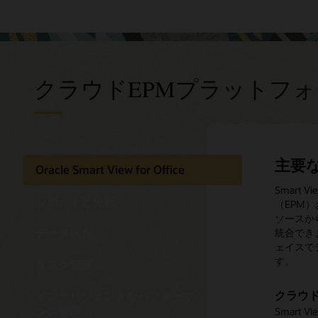
クラウドEPMプラットフ
主要
レポ
デー
タス
イン
イン
次世
Oracle Smart View for Office
ダッシ
複数の
クリテ
IPMで
連結を
直感的
Smart
柔軟な
レポートと分析
（EPM
高度なチ
ソースが
組込みの
IPMは
Clou
必要なす
最新の技
ソースからM
ードを活
関係なく、
する必要
ッショナ
ない場合
の直感的
ビジネス
データ統合
統合できま
ーザーは
に統合で
ます。
す。それ
されます
セスでき
ェイスで
シュボー
逃した潜
タッフは
セキュ
す。
分析やタ
タスク管理
ソース
包括的
ユーザ
セキュリテ
インサ
接続さ
すべての
タスクは
Clou
ィ・フレ
クラウ
インテリジェントなパフォーマ
ョンを
レポー
ションの
ールに基
重要な連
ティビテ
できるほ
ンス管理
Smart
組み込み
組込みの
できます
で、決算
ションフ
阻止でき