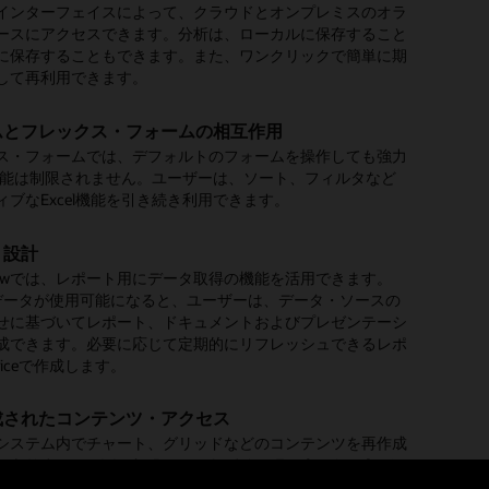
インターフェイスによって、クラウドとオンプレミスのオラ
的にモニターし、異常、バイアス、および隠れた相関につい
を把握できます。レポートは、インタラクティブに使用して
および自動化されたタスク管理と、アップストリームおよび
勘定調整、税金レポート、ナラティブレポートなど、財務決
ースにアクセスできます。分析は、ローカルに保存すること
トを受け取ります。適切なタイミングで適切な措置を講じら
リル・トゥ・ソースを提供することも、レポート・ブックで
トリームの包括的な可視性により、決算プロセスの最適化に
なすべてのタスクを完了できます。
ケーションの監視と管理
を抽出して他のシステムに統合
のコンテンツの提供など、クリティカルなEPMタスクには認
に保存することもできます。また、ワンクリックで簡単に期
に、適切なインサイトが迅速に提供されます。
こともできます。レポートは、バーストしてスケジュールに
す。
d EPMデプロイメント環境における包括的なアプリケーションの
プリケーションからデータを抽出し、データレイク、ウェアハ
す。Oracle Cloud EPMのタスク管理では、タスクを完了と
して再利用できます。
ーザーに送信することもできます。
Digital Assistant for EPM
理により、IT管理者は業務全体にわたって俊敏で効率化され
務システムなどの他の環境に統合できます。
クする前に完了する必要がある認証をサポートしています。
ランニングで意思決定を改善する
合による調整
スプロセスを維持できます。
al Assistantを使用すれば、勘定調整プロセスの速度と精度を向上
ムとフレックス・フォームの相互作用
よびインフォレット
び業務データのパターンを識別および活用することで、正確
ランザクション照合および自動調整機能により、勘定調整プ
。残高とタスク（「本日期限の調整」など）を即座に表示し
よる自動化
ト・バインダ
ス・フォームでは、デフォルトのフォームを操作しても強力
させ、準備を整えることができます。最新の実績に基づく予
、ユーザーのホーム画面のインフォレットによって、重要な
かかる時間を大幅に短縮できます。
ントを追加したり、確認したりできます。任意の期間の仕訳
ての管理ニーズを満たすクラウドEPMを自動化およびインタ
多くの場合、タスクをレビューして決算処理を完了します。
el機能は制限されません。ユーザーは、ソート、フィルタなど
し、それらを計画に織り込んで、よりタイムリーで客観的な
フォーマンス・インジケータをすぐに使用できます。
スクを管理したり、戦略的KPIの問合せなどを行えます。
スするための強力な自動化ユーティリティ。サードパーテ
EPMタスク管理からレポート・バインダを作成すると、監査
ィブなExcel機能を引き続き利用できます。
します。
al Assistantには、Webインタフェースやサードパーティのコラボ
トでの摘要の自動生成
ジューラまたはコマンドラインから簡単に統合できます。
レビュー用に簡単に配信できます。
ン・アプリケーションからアクセスできます。
ドホック・クエリー機能
テキスト生成機能を使用して摘要を生成することで、レポー
ト設計
ング製品の詳細を見る
・ユーザーは、Webインターフェイスで直接次世代のアドホ
相手に追加の情報を示すことができます。
PI
概要を読む: Oracle Cloud EPMのInsights (PDF)
 Viewでは、レポート用にデータ取得の機能を活用できます。
 Assistant製品の詳細を見る
エリ機能によって、データを簡単に調査し、さらに詳細な分
EST APIによって、企業のIT戦略に適合する他のプロセスや
sの概要を見る (1:05)
ceでデータが使用可能になると、ユーザーは、データ・ソースの
できます。
 Reconciliation製品の詳細を見る
ービスに幅広く統合できます。
htsと自動化の概要について知る
せに基づいてレポート、ドキュメントおよびプレゼンテーシ
al Consolidation and Close製品の詳細を見る
成できます。必要に応じて定期的にリフレッシュできるレポ
デバイスで利用可能
ficeで作成します。
プリケーションとの統合
ップ、Webまたはモバイル・デバイスのすべてのレポートお
、レポートなどのアーティファクトを含むクラウドEPMコン
コンテンツにアクセスします。
racle Cloud ERPなど、オラクルおよびオラクル以外のアプ
成されたコンテンツ・アクセス
ョンと統合できます。このため、ユーザーは必要なコンテン
システム内でチャート、グリッドなどのコンテンツを再作成
ve Reporting製品の詳細
なときに必要な場所で入手できる、包括的な機能が提供され
ありません。Word、PowerpointまたはExcelでインポート
でも、インポートされたコンテンツをOffice環境で直接リフ