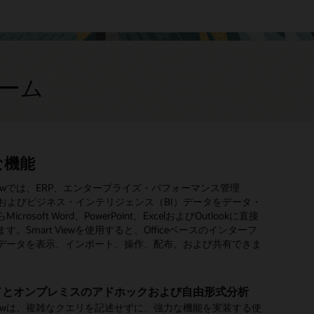
ォーム
な機能
ートと分析
タ統合
ク管理
テリジェントなパフォーマンス管理
テリジェントなプロセスの自動化
代のユーザー・エクスペリエンス
ュボード
タイプのソース・アプリケーションのデータを統合
ィカルなプロセスの調整
データ主導型の財務を実現
自動化
で魅力的なインタフェース
 Viewでは、ERP、エンタープライズ・パフォーマンス管理
構成
ジョ
）およびビジネス・インテリジェンス（BI）データをデータ・
ャート機能とビジュアライゼーション機能を持つダッシュボ
オンプレミスかクラウド、オラクル、サードパーティ製かに
プロセスおよびタスク管理によって、ユーザーは、何を実行
、データ・サイエンスと機械学習を適用して、財務のプロフェ
d EPMでは、条件が満たされ、ユーザーがシステムを使用してい
べてのタスクをユーザーが迅速かつ効率的に完了できる単一
術機能が自動的に環境にデプロイされます。必要に応じて、
組込
icrosoft Word、PowerPoint、ExcelおよびOutlookに直接
用でき、データのライトバックもサポートされています。ユ
重要なソースをOracle Cloud EPMアプリケーションに簡単
があるか、またいつ実行する必要があるかを正確に理解でき
ルがデータ・ドリブンな考え方にシフトできるようにしま
に、インテリジェントな自動化機能を使用してタスクが実行
なホームページから、すべてのEPMビジネスプロセスにアク
プロセスを初期化し、ワンクリックでオプトインできます。
供され
す。Smart Viewを使用すると、Officeベースのインターフ
、ポイントしてクリックするデザイナを使用して新しいダッ
きます。
により、ビジネスの主要な領域にインパクトを与え、かつ見
。これにより、連結や決算処理全体が高速化されるため、ス
ます。
ジュ
データを表示、インポート、操作、配布、および共有できま
ドを簡単に作成したり、既存のダッシュボードを操作して、
在的な機会を利用できるようにします。
付加価値の高い業務に集中できるようになります。
リティとアクセス制御
スクを手作業でサポートできます。
・システムのトランザクション詳細にドリル
なタスク・タイプ
ー／グループ向けのパーソナライズされたフロー
ィは重要です。Oracle Cloud EPMには、堅牢なセキュリテ
イトによってデータ分析をスピードアップし、アクシ
れた決算処理をオーケストレーション
データ・ソース・アクセス制御を適用して、EPMアプリケー
手動または自動化可能で、先行タスクが完了するかスケジュ
d EPMは、特定のビジネスプロセスを完了するために必要なアク
ームワークが備わっているため、操作を行うユーザーを保護
ドとオンプレミスのアドホックおよび自由形式分析
迅速化
ト
データに基づく詳細なトランザクションにアクセスして理解
づいて実行できます。
結プロセスを含めて、補助元帳からレポートの作成に至るま
ィの手順をユーザーに示す、パーソナライズされたナビゲー
か、権限が付与されていない領域へのユーザーのアクセスを
 Viewは、複雑なクエリを記述せずに、強力な機能を実装する使
のAIと機械学習（ML）を使用して、計画、予測、および差
財務インテリジェンスを備えた強力なレポート機能によっ
。
処理を包括的にオーケストレーションできます。Cloud EPM
ローをユーザーおよびグループに提供します。たとえば、財
ます。