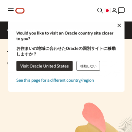
メニュー
Close
概要
Enterprise AI
ML Services
Would you like to visit an Oracle country site closer
to you?
お住まいの地域に合わせたOracleの国別サイトに移動
AIソリューション
しますか？
OCI Generative AIによるコン
Visit Oracle United States
移動しない
テンツ生成を使用したエンゲ
See this page for a different country/region
ージメントの強化