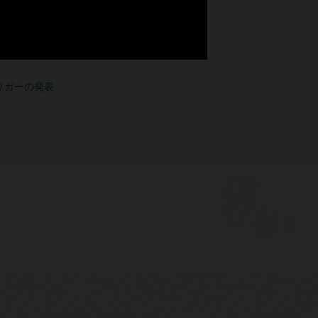
cture Connector Hubの一般提供を開始
cture Loggingの一般提供を発表
リガーの発表
age
Oracle Connector Hubによるログの移行
Capgemini