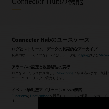
Connector Hubの機能
デー
開発
運用
単一の画
移動中の
メトリッ
Connector Hubのユースケース
Connect
Functions
Connecto
サードパ
スタムデ
ーゲット
ログとストリーム・データの長期的なアーカイブ
データ移
します。
長期的なアーカイブを行うには、データを
Logging
および
Strea
す。
または自
イベント
Connec
アラームの設定と改善処理の実行
ログ・デ
アイデン
ント駆動
ログをメトリックに変換し、
Monitoring
に取り込みます。統計
ログを
的に修正
Connecto
Log
ラートのメトリックで設定します。
Monitorin
す。
し、コネ
たりする
しいポリ
イベント駆動型アプリケーションの構築
ログを転
ストリー
ログとス
習熟曲線
Functions
と
Notifications
を活用してデータを処理し、クラウド
コネクタを
ィ統合な
Conne
す。
ら
間でデー
けるサー
Object 