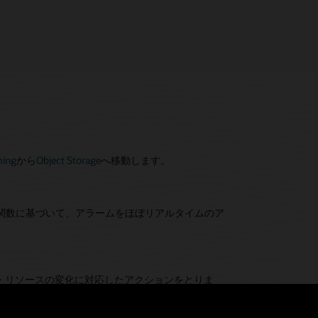
タ移動の管理
者向け機能
とセキュリティ
面ですべてのデータ移動を管理および監視
データの処理
クとアラーム
or Hubは、
r Hubは
を設定し、
Monitoring
OCI
Logging
内部のすべてのサービス間およびOCIから
と統合し、転送バイト数、ソースとタ
と
Streaming
から移動中のデータのカ
ーティ・ツールへのすべてのサービス間で発生している
ータ処理を実行します。
で発生したエラー、データ鮮度などのメトリックを提供
動を管理および監視できる一元化した場所を提供しま
これらのメトリックを使用してアラームを作成し、手動
ming
から
Object Storage
へ移動します。
動の修復をトリガーできます。
駆動型アプリケーションの構築
tor Hubを使用して、
Functions
と
Notifications
によるイベ
ータの移動
ティティ管理
型アプリケーションを構築します。コードの問題を自動
関数に基づいて、アラームをほぼリアルタイムのア
するほか、人手による操作を求めるアラートを発行しま
r HubはOracle
ging
から
Object Storage
Identity and Access Management
、
Streaming
、
Log Analytics
と統合
、
g
クタに対するアクセスとインタラクションを管理する詳
に移動したり、
Functions
と
Notifications
をトリガーし
コネクタを迅速に設定できます。
シーを管理者が容易に設定できるようにします。
送するための単一のAPI
ミング・データの移動
トリーミング・データを無料で移動
が短期間になるので、分析、アーカイブ、サードパーテ
・リソースの変化に対応したアクションをとりま
作成し、データをStreaming内で、または
どのユース・ケースを目的としてサポート対象サービス
ctor Hubは、すべてのOCIリージョンで無料でご利用いただ
Streaming
か
タを移動するための単一のAPIをすぐに使用できるように
ビスです。
Storage
へ移動します。ストリームを使用して、