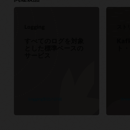
イン
My Orac
ソース
サポー
Logging
スト
サービ
すべてのログを対象
Ka
サービ
とした標準ベースの
ト・
シュボ
サービス
Custom
ーラム
Logging製品の詳細
Str