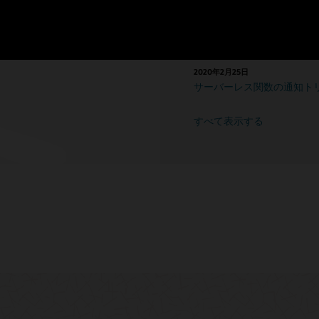
Oracle Cloud Infrastru
ing-as-a-Sourceと
います。
2020年10月6日
Oracle Cloud Infrastru
2020年2月25日
サーバーレス関数の通知ト
すべて表示する
le Supportログ
ここから始めよう
オラクルのコンサルティング
Object stor