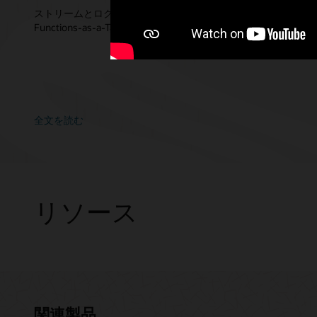
ストリームとログ処理シナリオを可能にするConnector HubのStream
Functions-as-a-Taskの一般提供を発表できることを嬉しく思
全文を読む
リソース
My Orac
関連製品