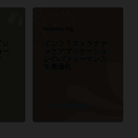
Accenture
Deloitte
IBM
Monitoring
s
DXC
ビジ
インフラストラクチ
Infosys
コー
ャとアプリケーショ
Cognizant
行
ンのパフォーマンス
パートナーを見つける
を最適化
Monitoring製品の詳細