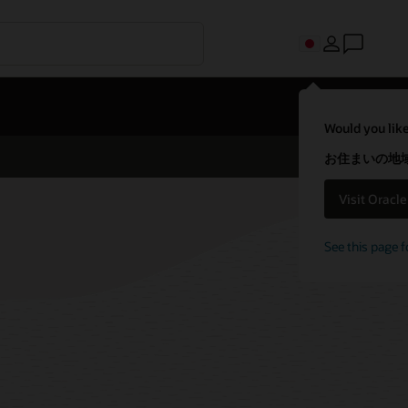
Would you like
お住まいの地域
Visit Oracl
See this page f