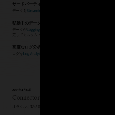
Functions
なります
サードパーティのアプリケーションとの統合
データを
Streaming
に移動し、Kafkaコネクタを使用してサー
サードパ
プログラ
Connecto
コマンドラ
移動中のデータの処理
の統合を
ービス間
データが
Logging
および
Streaming
からサポートされるターゲッ
サードパー
定してカスタム・データの処理を実行します。
データを
高度なログ分析
ソース・
ルタを指
ログを
Log Analytics
に移動して、数百万行ものログから細かい
2021年4月13日
Connector Hubでのストリーム
オラクル、製品管理、Vimal Kocherla