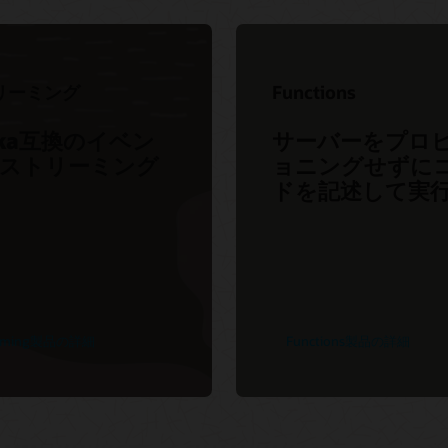
すべてのドキュメント
高度なカスタマー・サービス
Streaming
le Supportのリ
クラウド移行サービスの利用
監視
Functions
トポリシーと実践
リーミング
Functions
オンライン・トレーニングおよび認定
Notification
ス品質保証
fka互換のイベン
サーバーをプロ
ス・ヘルス・ダッ
ストリーミング
ョニングせずに
ード
ドを記述して実
er Connectフォ
eaming製品の詳細
Functions製品の詳細