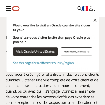
Menu
Close
Fusion Applications
Would you like to visit an Oracle country site closer
to you?
Oracle Customer Experience (CX)
Souhaitez-vous visiter le site d’un pays Oracle plus
proche ?
Faites en sorte que chaque interaction client compte en
Visit Oracle United States
connectant toutes vos données commerciales au
Non merci, je reste ici
marketing, aux ventes et au service. Oracle Customer
Experience (CX) propose une suite d’applications
See this page for a different country/region
connectées qui va au-delà du CRM traditionnel pour
vous aider à créer, gérer et entretenir des relations clients
durables. Obtenez une vue complète de votre client et de
chacune de ses interactions, peu importe comment,
quand, où ou avec qui il s’engage. Donnez à l’ensemble
de votre entreprise les moyens d’offrir des expériences
client exceptionnelles, de l’acquisition à la fidélisation, et