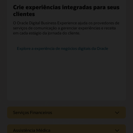
Crie experiências integradas para seus
clientes
O Oracle Digital Business Experience ajuda os provedores de
serviços de comunicação a gerenciar experiências e receita
em cada estágio da jornada do cliente.
Explore a experiência de negócios digitais da Oracle
Serviços Financeiros
Interações dos serviços financeiros no
momento de necessidade
Assistência Médica