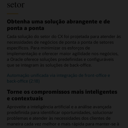
setor
Recursos
Soluções para manufatura
Envolvimento digital de
Solução de fidelidade do
Soluções de inteligência
Industrial
clientes
cliente para varejo (3:21)
digital e comportamental
Soluções
Soluções para serviços de
Processamento aduaneiro
Soluções para
Empoderar parceiros
para varejo
saúde e humanos
e de imigração
Soluções de
IA e ciência
Soluções de serviço de
automotivos
Obtenha uma solução abrangente e de
Empodere os
gerenciamento de
Divulgação, triagem e
Interface do usuário e
comportamental para
campo para serviços
revendedores (PDF)
ponta a ponta
campanhas para varejo
autoatendimento
navegação guiada
serviços públicos
públicos
Serviços governamentais
Compromissos contínuos
Cada solução do setor do CX foi projetada para atender às
Sistema de informações
especializados
de omnicanal
do cliente para serviços
necessidades de negócios de ponta a ponta de setores
públicos
específicos. Para minimizar os esforços de
Consumo e elegibilidade
Desenvolvimento
comunitário
implementação e oferecer maior agilidade nos negócios,
Envolvimento digital dos
a Oracle oferece soluções predefinidas e configuráveis
usuários
Bem-estar da criança
e
que se integram às soluções de back-office.
pensão alimentícia
Automação unificada via integração de front-office e
back-office (2:18)
Torne os compromissos mais inteligentes
e contextuais
Aproveite a inteligência artificial e a análise avançada
predefinida para identificar oportunidades, solucionar
problemas e atender às necessidades dos clientes de
maneira cada vez melhor e mais rápida para manter-se à