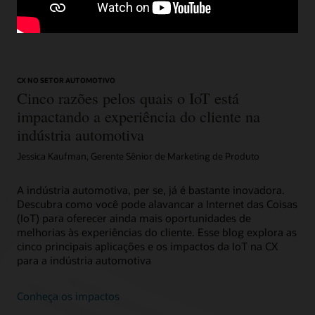
suas necessidades (2:10)
CX NO SETOR AUTOMOTIVO
Cinco razões pelos quais o IoT está
impactando a experiência do cliente na
indústria automotiva
Jessica Kaufman, Gerente Sênior de Marketing de Produto
A indústria automotiva, per se, já é bastante inovadora.
Descubra como você pode alavancar a Internet das Coisas
(IoT) para oferecer ainda mais oportunidades de
melhorias às experiências do cliente. Esse blog explora as
cinco principais aplicações e os impactos da IoT na CX
para a indústria automotiva
Conheça os impactos