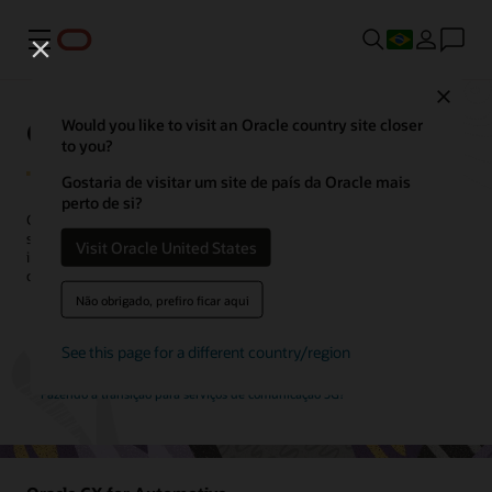
Menu
Close
Oracle CX para o setor
Would you like to visit an Oracle country site closer
to you?
Gostaria de visitar um site de país da Oracle mais
perto de si?
Clientes dos mais variados setores têm grandes expectativas. As
soluções do setor do Oracle CX estimulam o poder de tecnologias
Visit Oracle United States
inovadoras e aplicações conectadas, permitindo interagir com seus
clientes de formas surpreendentes.
Não obrigado, prefiro ficar aqui
Veja os tours de produtos específicos do setor de experiência do
cliente
See this page for a different country/region
Fazendo a transição para serviços de comunicação 5G?