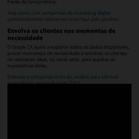
frente da concorrência.
Veja como criar campanhas de marketing digital
contextualmente relevantes neste tour pelo produto
Envolva os clientes nos momentos de
necessidade
O Oracle CX ajuda a explorar todos os dados disponíveis,
prever momentos de necessidade e envolver os clientes
no momento ideal, no canal certo, para superar as
expectativas deles.
Entenda o comportamento do usuário para oferecer
experiências personalizadas (1:50)
Explore soluções da Oracle por setores
Promova a transformação digital com tecnologias
adaptadas às necessidades do seu setor. Conecte o front e
o back-office a uma plataforma completa para acelerar a
evolução e competir na experiência vertical do cliente.
Ofereça atendimento digital ao cliente para atender às