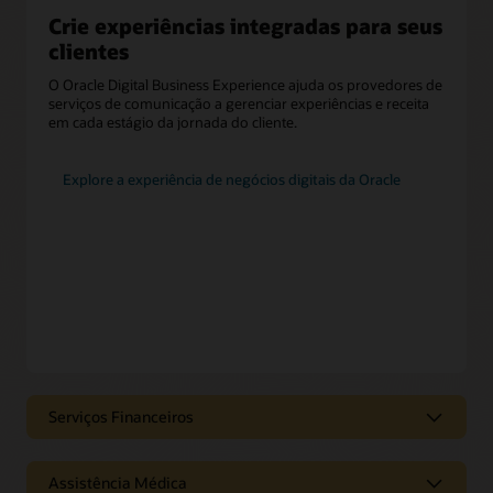
Crie experiências integradas para seus
clientes
O Oracle Digital Business Experience ajuda os provedores de
serviços de comunicação a gerenciar experiências e receita
em cada estágio da jornada do cliente.
Explore a experiência de negócios digitais da Oracle
Serviços Financeiros
Interações dos serviços financeiros no
momento de necessidade
Assistência Médica