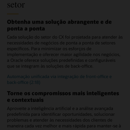
setor
Recursos
Soluções para manufatura
Envolvimento digital de
Solução de fidelidade do
Soluções de inteligência
Industrial
clientes
cliente para varejo (3:21)
digital e comportamental
Soluções
Soluções para serviços de
Processamento aduaneiro
Soluções para
Empoderar parceiros
para varejo
saúde e humanos
e de imigração
Soluções de
IA e ciência
Soluções de serviço de
automotivos
Obtenha uma solução abrangente e de
Empodere os
gerenciamento de
Divulgação, triagem e
Interface do usuário e
comportamental para
campo para serviços
revendedores (PDF)
ponta a ponta
campanhas para varejo
autoatendimento
navegação guiada
serviços públicos
públicos
Serviços governamentais
Compromissos contínuos
Cada solução do setor do CX foi projetada para atender às
Sistema de informações
especializados
de omnicanal
do cliente para serviços
necessidades de negócios de ponta a ponta de setores
públicos
específicos. Para minimizar os esforços de
Consumo e elegibilidade
Desenvolvimento
comunitário
implementação e oferecer maior agilidade nos negócios,
Envolvimento digital dos
a Oracle oferece soluções predefinidas e configuráveis
usuários
Bem-estar da criança
e
que se integram às soluções de back-office.
pensão alimentícia
Automação unificada via integração de front-office e
back-office (2:18)
Torne os compromissos mais inteligentes
e contextuais
Aproveite a inteligência artificial e a análise avançada
predefinida para identificar oportunidades, solucionar
problemas e atender às necessidades dos clientes de
maneira cada vez melhor e mais rápida para manter-se à