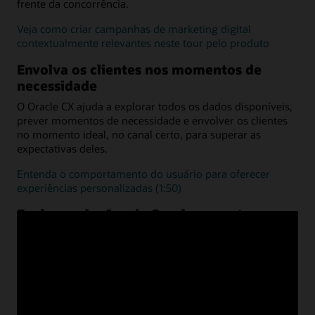
frente da concorrência.
Veja como criar campanhas de marketing digital
contextualmente relevantes neste tour pelo produto
Envolva os clientes nos momentos de
necessidade
O Oracle CX ajuda a explorar todos os dados disponíveis,
prever momentos de necessidade e envolver os clientes
no momento ideal, no canal certo, para superar as
expectativas deles.
Entenda o comportamento do usuário para oferecer
experiências personalizadas (1:50)
Explore soluções da Oracle por setores
Promova a transformação digital com tecnologias
adaptadas às necessidades do seu setor. Conecte o front e
o back-office a uma plataforma completa para acelerar a
evolução e competir na experiência vertical do cliente.
Ofereça atendimento digital ao cliente para atender às