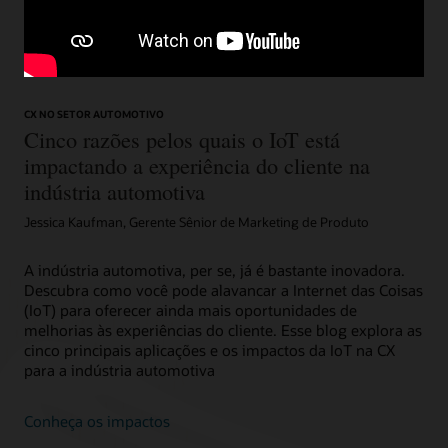
suas necessidades (2:10)
CX NO SETOR AUTOMOTIVO
Cinco razões pelos quais o IoT está
impactando a experiência do cliente na
indústria automotiva
Jessica Kaufman, Gerente Sênior de Marketing de Produto
A indústria automotiva, per se, já é bastante inovadora.
Descubra como você pode alavancar a Internet das Coisas
(IoT) para oferecer ainda mais oportunidades de
melhorias às experiências do cliente. Esse blog explora as
cinco principais aplicações e os impactos da IoT na CX
para a indústria automotiva
Conheça os impactos