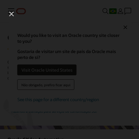
Menu
Close
Oracle CX para o setor
Would you like to visit an Oracle country site closer
to you?
Gostaria de visitar um site de país da Oracle mais
perto de si?
Clientes dos mais variados setores têm grandes expectativas. As
soluções do setor do Oracle CX estimulam o poder de tecnologias
Visit Oracle United States
inovadoras e aplicações conectadas, permitindo interagir com seus
clientes de formas surpreendentes.
Não obrigado, prefiro ficar aqui
Veja os tours de produtos específicos do setor de experiência do
cliente
See this page for a different country/region
Fazendo a transição para serviços de comunicação 5G?